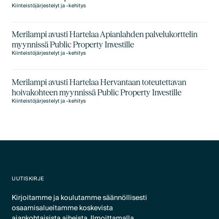
Kiinteistöjärjestelyt ja -kehitys
Merilampi avusti Hartelaa Apianlahden palvelukorttelin
myynnissä Public Property Investille
Kiinteistöjärjestelyt ja -kehitys
Merilampi avusti Hartelaa Hervantaan toteutettavan
hoivakohteen myynnissä Public Property Investille
Kiinteistöjärjestelyt ja -kehitys
UUTISKIRJE
Kirjoitamme ja koulutamme säännöllisesti
osaamisalueitamme koskevista
ajankohtaisista aiheista. Ilmoittamalla