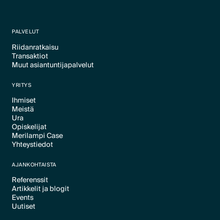
PALVELUT
Riidanratkaisu
Transaktiot
Text Link
Muut asiantuntijapalvelut
Text Link
Text Link
YRITYS
Ihmiset
Meistä
Text Link
Ura
Text Link
Opiskelijat
Text Link
Merilampi Case
Text Link
Yhteystiedot
Text Link
Text Link
AJANKOHTAISTA
Referenssit
Artikkelit ja blogit
Text Link
Events
Text Link
Uutiset
Text Link
Text Link