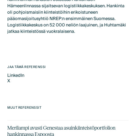
Hämeenlinnassa sijaitsevan logistiikkakeskuksen. Hankinta
oli pohjoismaisiin kiinteistöihin erikoistuneen
pääomasijoitusyhtiö NREP:n ensimmäinen Suomessa.
Logistiikkakeskus on 52 000 neliön laajuinen, ja Huhtamäki
jatkaa kiinteistössä vuokralaisena.
JAA TÄMÄ REFERENSSI
LinkedIn
X
LinkedIn
X
MUUT REFERENSSIT
Merilampi avusti Genestaa asuinkiinteistöportfolion
hankinnassa Espoosta