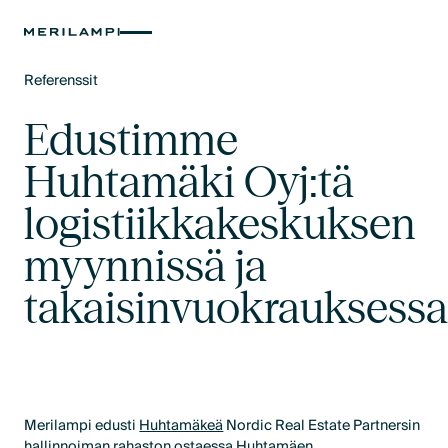
Referenssit
Text Link
Edustimme
Huhtamäki Oyj:tä
logistiikkakeskuksen
myynnissä ja
takaisinvuokrauksess
Merilampi edusti
Huhtamäkeä
Nordic Real Estate Partnersin
hallinnoiman rahaston ostaessa Huhtamäen