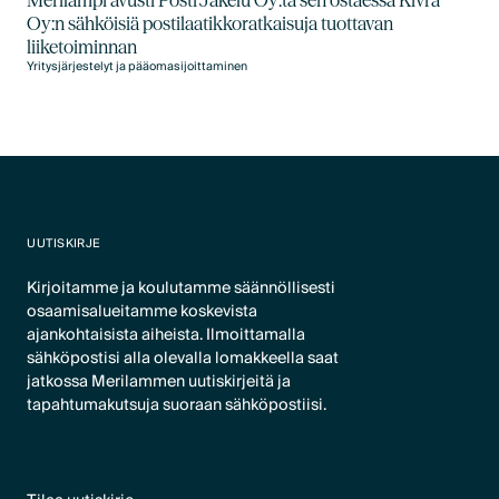
Merilampi avusti Posti Jakelu Oy:tä sen ostaessa Kivra
Oy:n sähköisiä postilaatikkoratkaisuja tuottavan
liiketoiminnan
Yritysjärjestelyt ja pääomasijoittaminen
UUTISKIRJE
Kirjoitamme ja koulutamme säännöllisesti
osaamisalueitamme koskevista
ajankohtaisista aiheista. Ilmoittamalla
sähköpostisi alla olevalla lomakkeella saat
jatkossa Merilammen uutiskirjeitä ja
tapahtumakutsuja suoraan sähköpostiisi.