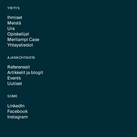
Text Link
YRITYS
Ihmiset
Meistä
Text Link
Ura
Text Link
Opiskelijat
Text Link
Merilampi Case
Text Link
Yhteystiedot
Text Link
Text Link
AJANKOHTAISTA
Referenssit
Artikkelit ja blogit
Text Link
Events
Text Link
Uutiset
Text Link
Text Link
SOME
LinkedIn
Facebook
Text Link
Instagram
Text Link
Text Link