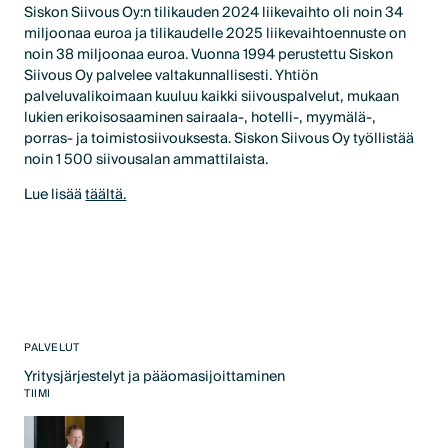
Siskon Siivous Oy:n tilikauden 2024 liikevaihto oli noin 34
miljoonaa euroa ja tilikaudelle 2025 liikevaihtoennuste on
noin 38 miljoonaa euroa. Vuonna 1994 perustettu Siskon
Siivous Oy palvelee valtakunnallisesti. Yhtiön
palveluvalikoimaan kuuluu kaikki siivouspalvelut, mukaan
lukien erikoisosaaminen sairaala-, hotelli-, myymälä-,
porras- ja toimistosiivouksesta. Siskon Siivous Oy työllistää
noin 1 500 siivousalan ammattilaista.
Lue lisää
täältä.
PALVELUT
Yritysjärjestelyt ja pääomasijoittaminen
Text Link
TIIMI