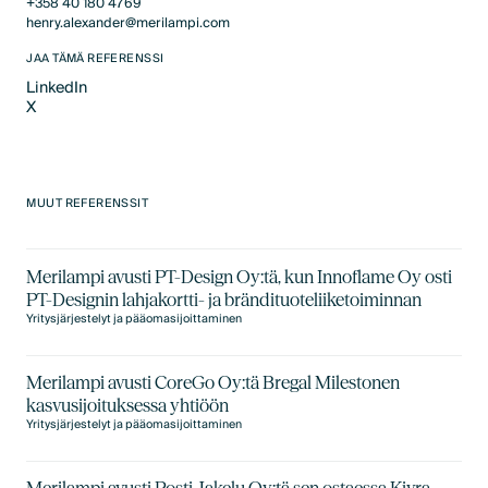
+358 40 180 4769
henry.alexander@merilampi.com
JAA TÄMÄ REFERENSSI
LinkedIn
X
LinkedIn
X
MUUT REFERENSSIT
Merilampi avusti PT-Design Oy:tä, kun Innoflame Oy osti
PT-Designin lahjakortti- ja brändituoteliiketoiminnan
Yritysjärjestelyt ja pääomasijoittaminen
Merilampi avusti CoreGo Oy:tä Bregal Milestonen
kasvusijoituksessa yhtiöön
Yritysjärjestelyt ja pääomasijoittaminen