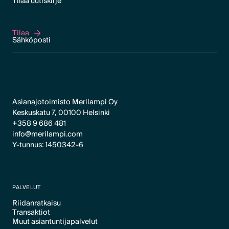
Tilaa uutiskirje
Tilaa
Tilaa
Asianajotoimisto Merilampi Oy
Keskuskatu 7, 00100 Helsinki
+358 9 686 481
info@merilampi.com
Y-tunnus: 1450342-6
PALVELUT
Riidanratkaisu
Transaktiot
Text Link
Muut asiantuntijapalvelut
Text Link