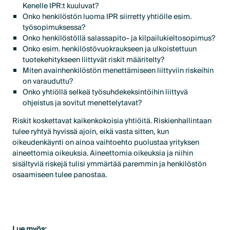
Kenelle IPR:t kuuluvat?
Onko henkilöstön luoma IPR siirretty yhtiölle esim.
työsopimuksessa?
Onko henkilöstöllä salassapito- ja kilpailukieltosopimus?
Onko esim. henkilöstövuokraukseen ja ulkoistettuun
tuotekehitykseen liittyvät riskit määritelty?
Miten avainhenkilöstön menettämiseen liittyviin riskeihin
on varauduttu?
Onko yhtiöllä selkeä työsuhdekeksintöihin liittyvä
ohjeistus ja sovitut menettelytavat?
Riskit koskettavat kaikenkokoisia yhtiöitä. Riskienhallintaan
tulee ryhtyä hyvissä ajoin, eikä vasta sitten, kun
oikeudenkäynti on ainoa vaihtoehto puolustaa yrityksen
aineettomia oikeuksia. Aineettomia oikeuksia ja niihin
sisältyviä riskejä tulisi ymmärtää paremmin ja henkilöstön
osaamiseen tulee panostaa.
Lue myös: