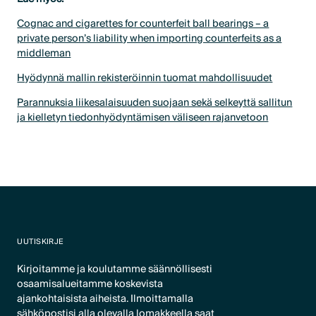
Cognac and cigarettes for counterfeit ball bearings – a
private person’s liability when importing counterfeits as a
middleman
Hyödynnä mallin rekisteröinnin tuomat mahdollisuudet
Parannuksia liikesalaisuuden suojaan sekä selkeyttä sallitun
ja kielletyn tiedonhyödyntämisen väliseen rajanvetoon
UUTISKIRJE
Kirjoitamme ja koulutamme säännöllisesti
osaamisalueitamme koskevista
ajankohtaisista aiheista. Ilmoittamalla
sähköpostisi alla olevalla lomakkeella saat