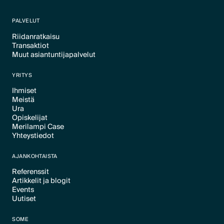
PALVELUT
Riidanratkaisu
Transaktiot
Text Link
Muut asiantuntijapalvelut
Text Link
Text Link
YRITYS
Ihmiset
Meistä
Text Link
Ura
Text Link
Opiskelijat
Text Link
Merilampi Case
Text Link
Yhteystiedot
Text Link
Text Link
AJANKOHTAISTA
Referenssit
Artikkelit ja blogit
Text Link
Events
Text Link
Uutiset
Text Link
Text Link
SOME