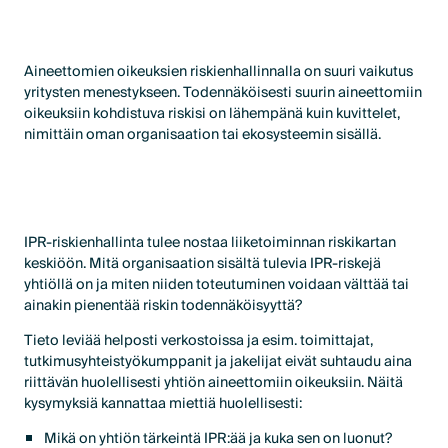
X
Aineettomien oikeuksien riskienhallinnalla on suuri vaikutus
yritysten menestykseen. Todennäköisesti suurin aineettomiin
oikeuksiin kohdistuva riskisi on lähempänä kuin kuvittelet,
nimittäin oman organisaation tai ekosysteemin sisällä.
IPR-riskienhallinta tulee nostaa liiketoiminnan riskikartan
keskiöön. Mitä organisaation sisältä tulevia IPR-riskejä
yhtiöllä on ja miten niiden toteutuminen voidaan välttää tai
ainakin pienentää riskin todennäköisyyttä?
Tieto leviää helposti verkostoissa ja esim. toimittajat,
tutkimusyhteistyökumppanit ja jakelijat eivät suhtaudu aina
riittävän huolellisesti yhtiön aineettomiin oikeuksiin. Näitä
kysymyksiä kannattaa miettiä huolellisesti:
Mikä on yhtiön tärkeintä IPR:ää ja kuka sen on luonut?