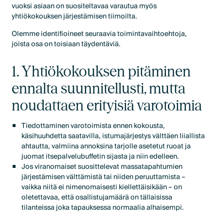
vuoksi asiaan on suositeltavaa varautua myös
yhtiökokouksen järjestämisen tiimoilta.
Olemme identifioineet seuraavia toimintavaihtoehtoja,
joista osa on toisiaan täydentäviä.
1. Yhtiökokouksen pitäminen
ennalta suunnitellusti, mutta
noudattaen erityisiä varotoimia
Tiedottaminen varotoimista ennen kokousta,
käsihuuhdetta saatavilla, istumajärjestys välttäen liiallista
ahtautta, valmiina annoksina tarjolle asetetut ruoat ja
juomat itsepalvelubuffetin sijasta ja niin edelleen.
Jos viranomaiset suosittelevat massatapahtumien
järjestämisen välttämistä tai niiden peruuttamista –
vaikka niitä ei nimenomaisesti kiellettäisikään – on
oletettavaa, että osallistujamäärä on tällaisissa
tilanteissa joka tapauksessa normaalia alhaisempi.