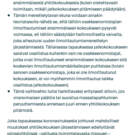
ensimmäisestä yhtiökokouksesta (kuten oletettavasti
toimitaan, mikäli jatkokokouksen pitämiseen päädytään).
Tämän menettelytavan etuna voidaan ainakin
teoriatasolla nähdä se, että tällöin osakkeenomistajien
ilmoittautumiset ensimmäiseen kokoukseen pysyvät
voimassa, eli tällöin säästytään hallinnolliselta vaivalta,
joka aiheutuisi uuden ilmoittautumismenettelyn
järjestämisestä. Tällaisessa tapauksessa jatkokokoukseen
saisivat osallistua kuitenkin vain ne osakkeenomistajat,
jotka ovat ilmoittautuneet ensimmäiseen kokoukseen sitä
koskevien ilmoittautumismääräaikojen puitteissa (toisin
sanoen osakkeenomistaja, joka ei ole ilmoittautunut
kokoukseen, ei voi myöhemmin ilmoittautua taikka
osallistua jatkokokoukseen).
Tämä vaihtoehto tulisi harkittavaksi erityisesti silloin, jos
viranomaisen päätös tai suositus massatapahtumien
peruuttamisesta annetaan juuri ennen yhtiökokouksen
pitämistä.
Joka tapauksessa koronaviruksesta johtuvat mahdolliset
muutokset yhtiökokouksen järjestämiseen edellyttävät
pörssiyhtiöissä –valitusta toimintatavasta riippuen –