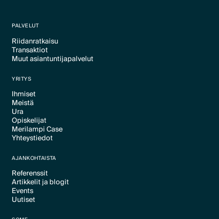
PALVELUT
Riidanratkaisu
Transaktiot
Text Link
Muut asiantuntijapalvelut
Text Link
Text Link
YRITYS
Ihmiset
Meistä
Text Link
Ura
Text Link
Opiskelijat
Text Link
Merilampi Case
Text Link
Yhteystiedot
Text Link
Text Link
AJANKOHTAISTA
Referenssit
Artikkelit ja blogit
Text Link
Events
Text Link
Uutiset
Text Link
Text Link