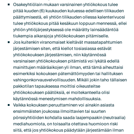
Osakeyhtiölain mukaan varsinainen yhtiökokous tulee
pitää kuuden (6) kuukauden kuluessa edellisen tilikauden
päättymisestä, eli yhtiön tilikauden ollessa kalenterivuosi
tulee yhtiökokous pitää kesäkuun loppuun mennessä, ellei
yhtiön yhtiöjärjestyksessä ole määrätty lainsäädäntöä
tiukempia aikarajoja yhtiökokouksen pitämiselle.
Jos kuitenkin viranomaiset kieltävät massatapahtumien
järjestämisen siten, että kiellot tosiasiassa estävät
yhtiökokouksen järjestämisen, niin käytännössä
varsinaisen yhtiökokouksen pitämistä voi lykätä edellä
mainittujen määräaikojen yli ilman, että tämä aiheuttaisi
esimerkiksi kokouksen pätemättömyyden tai hallituksen
vahingonkorvausvelvollisuuden. Mikäli jokin taho tällaisen
pakkotilan tapauksessa moittisi oikeusteitse
yhtiökokouksen päätöksiä, ei moitekanteella olisi
käytännössä menestymisen mahdollisuuksia.
Vaikka kokouksen peruuttaminen voi ainakin asiasta
ensimmäisten joukossa ilmoittavien tai suurten
pörssiyhtiöiden kohdalla saada laajempaakin (neutraalia)
mediahuomiota, on toisaalta otettava huomioon riski
siitä, että jos yhtiökokous päädytään järjestämään ilman