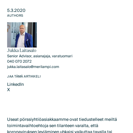
5.3.2020
AUTHORS
Jukka Laitasalo
Senior Advisor, asianajaja, varatuomari
040 070 2072
jukka.laitasalo@merilampi.com
JAA TÄMÄ ARTIKKELI
LinkedIn
X
LinkedIn
X
Useat pörssiyhtiöasiakkaamme ovat tiedustelleet meiltä
toimintavaihtoehtoja sen tilanteen varalta, että
koronaviruksen leviäminen uhkaisi vaikuttaa tavalla tai