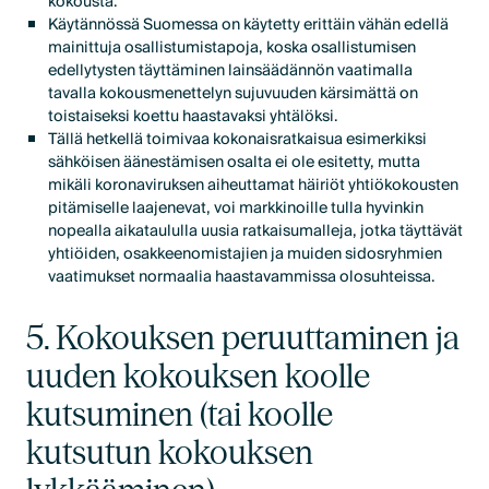
kokousta.
Käytännössä Suomessa on käytetty erittäin vähän edellä
mainittuja osallistumistapoja, koska osallistumisen
edellytysten täyttäminen lainsäädännön vaatimalla
tavalla kokousmenettelyn sujuvuuden kärsimättä on
toistaiseksi koettu haastavaksi yhtälöksi.
Tällä hetkellä toimivaa kokonaisratkaisua esimerkiksi
sähköisen äänestämisen osalta ei ole esitetty, mutta
mikäli koronaviruksen aiheuttamat häiriöt yhtiökokousten
pitämiselle laajenevat, voi markkinoille tulla hyvinkin
nopealla aikataululla uusia ratkaisumalleja, jotka täyttävät
yhtiöiden, osakkeenomistajien ja muiden sidosryhmien
vaatimukset normaalia haastavammissa olosuhteissa.
5. Kokouksen peruuttaminen ja
uuden kokouksen koolle
kutsuminen (tai koolle
kutsutun kokouksen