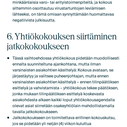
minkäänlaisia varo- tai erityistoimenpiteitä, ja kokous
sittemmin osoittautuu virustartuntojen leviämisen
lähteeksi, on tämä omiaan synnyttämään huomattavaa
negatiivista julkisuutta.
6. Yhtiökokouksen siirtäminen
jatkokokoukseen
Tässä vaihtoehdossa yhtiökokous pidetään muodollisesti
ennalta suunniteltuna ajankohtana, mutta ilman
varsinaisten asiakohtien käsittelyä: Kokous avataan, se
järjestäytyy ja valitsee puheenjohtajan, mutta ennen
varsinaisten asiakohtien käsittelyä – ennen tilinpäätöksen
esittelyä ja vahvistamista – yhtiökokous tekee päätöksen,
jonka mukaan tilinpäätöksen esittelyä koskevasta
asiakohdasta alkaen kaikki loput yhtiökokousagendalla
olevat asiat siirretään osakeyhtiölain mahdollistamalla
tavalla jatkokokoukseen.
Jatkokokoukseen on toimitettava erillinen kokouskutsu,
jos se pidetään yli neljän (4) viikon kuluttua