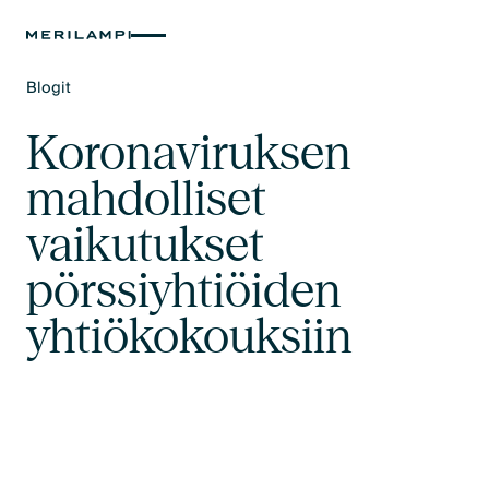
Blogit
Text Link
Koronaviruksen
mahdolliset
vaikutukset
pörssiyhtiöiden
yhtiökokouksiin