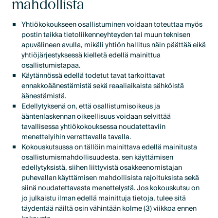
mahdollista
Yhtiökokoukseen osallistuminen voidaan toteuttaa myös
postin taikka tietoliikenneyhteyden tai muun teknisen
apuvälineen avulla, mikäli yhtiön hallitus näin päättää eikä
yhtiöjärjestyksessä kielletä edellä mainittua
osallistumistapaa.
Käytännössä edellä todetut tavat tarkoittavat
ennakkoäänestämistä sekä reaaliaikaista sähköistä
äänestämistä.
Edellytyksenä on, että osallistumisoikeus ja
ääntenlaskennan oikeellisuus voidaan selvittää
tavallisessa yhtiökokouksessa noudatettaviin
menettelyihin verrattavalla tavalla.
Kokouskutsussa on tällöin mainittava edellä mainitusta
osallistumismahdollisuudesta, sen käyttämisen
edellytyksistä, siihen liittyvistä osakkeenomistajan
puhevallan käyttämisen mahdollisista rajoituksista sekä
siinä noudatettavasta menettelystä. Jos kokouskutsu on
jo julkaistu ilman edellä mainittuja tietoja, tulee sitä
täydentää näiltä osin vähintään kolme (3) viikkoa ennen