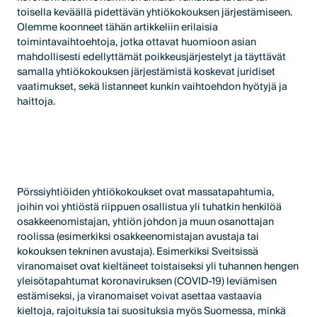
toisella keväällä pidettävän yhtiökokouksen järjestämiseen.
Olemme koonneet tähän artikkeliin erilaisia
toimintavaihtoehtoja, jotka ottavat huomioon asian
mahdollisesti edellyttämät poikkeusjärjestelyt ja täyttävät
samalla yhtiökokouksen järjestämistä koskevat juridiset
vaatimukset, sekä listanneet kunkin vaihtoehdon hyötyjä ja
haittoja.
Pörssiyhtiöiden yhtiökokoukset ovat massatapahtumia,
joihin voi yhtiöstä riippuen osallistua yli tuhatkin henkilöä
osakkeenomistajan, yhtiön johdon ja muun osanottajan
roolissa (esimerkiksi osakkeenomistajan avustaja tai
kokouksen tekninen avustaja). Esimerkiksi Sveitsissä
viranomaiset ovat kieltäneet toistaiseksi yli tuhannen hengen
yleisötapahtumat koronaviruksen (COVID-19) leviämisen
estämiseksi, ja viranomaiset voivat asettaa vastaavia
kieltoja, rajoituksia tai suosituksia myös Suomessa, minkä