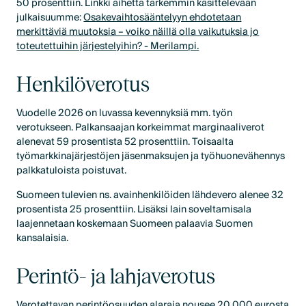
50 prosenttiin. Linkki aihetta tarkemmin käsittelevään
julkaisuumme:
Osakevaihtosääntelyyn ehdotetaan
merkittäviä muutoksia – voiko näillä olla vaikutuksia jo
toteutettuihin järjestelyihin? - Merilampi.
Henkilöverotus
Vuodelle 2026 on luvassa kevennyksiä mm. työn
verotukseen. Palkansaajan korkeimmat marginaaliverot
alenevat 59 prosentista 52 prosenttiin. Toisaalta
työmarkkinajärjestöjen jäsenmaksujen ja työhuonevähennys
palkkatuloista poistuvat.
Suomeen tulevien ns. avainhenkilöiden lähdevero alenee 32
prosentista 25 prosenttiin. Lisäksi lain soveltamisala
laajennetaan koskemaan Suomeen palaavia Suomen
kansalaisia.
Perintö- ja lahjaverotus
Verotettavan perintöosuuden alaraja nousee 20 000 eurosta