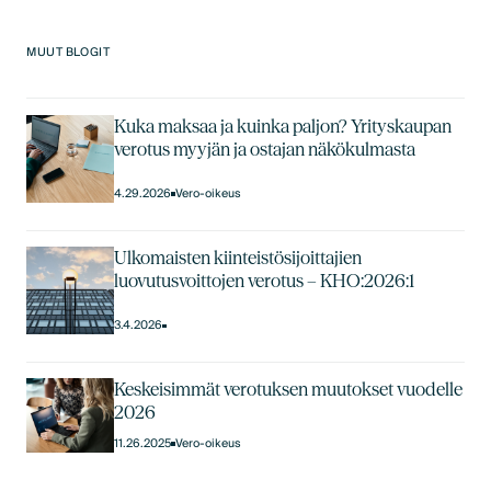
MUUT BLOGIT
Kuka maksaa ja kuinka paljon? Yrityskaupan
verotus myyjän ja ostajan näkökulmasta
4.29.2026
Vero-oikeus
Ulkomaisten kiinteistösijoittajien
luovutusvoittojen verotus – KHO:2026:1
3.4.2026
Keskeisimmät verotuksen muutokset vuodelle
2026
11.26.2025
Vero-oikeus