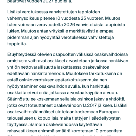
päättyvät vuoden 2027 puolella.
Lisäksi verotuksessa vahvistettujen tappioiden
vähennysoikeus pitenee 10 vuodesta 25 vuoteen. Muutos
tulee voimaan verovuodelta 2026 vahvistetuista tappioista
lukien. Muutos antaa yrityksille merkittävästi aiempaa
pidemmän ajan hyödyntää verotuksessa vahvistettuja
tappioita.
Etuyhteydessä olevien osapuolten välisissä osakevaihdoissa
omistusta vaihtavat osakkeet arvostetaan jatkossa hankkivan
yhtiön nettovarallisuutta laskettaessa osakevaihtoa
edeltävään hankintamenoon. Muutoksen tarkoituksena on
estää osinkoverotuksen epätarkoituksenmukainen
hyödyntäminen osakevaihdon avulla, kun hankittuja
osakkeita ei voi enää jatkossa arvostaa käypään arvoon.
Säännös tulee koskemaan sellaisia osinkoa jakavia yhtiöitä,
jotka ovat toteuttaneet osakevaihdon 1.1.2017 jälkeen. Lisäksi
osakevaihtosäännökset ulotetaan koskemaan Euroopan
talousalueen ulkopuolisia maita tiettyjen lisäedellytysten
täyttyessä. Samoin osakevaihdossa käytettävän
rahavastikkeen enimmäismäärä korotetaan 10 prosentista