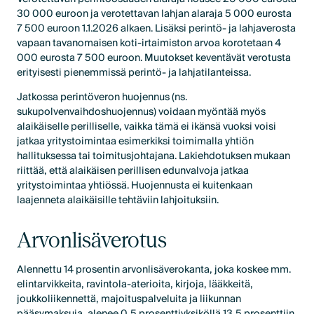
30 000 euroon ja verotettavan lahjan alaraja 5 000 eurosta
7 500 euroon 1.1.2026 alkaen. Lisäksi perintö- ja lahjaverosta
vapaan tavanomaisen koti-irtaimiston arvoa korotetaan 4
000 eurosta 7 500 euroon. Muutokset keventävät verotusta
erityisesti pienemmissä perintö- ja lahjatilanteissa.
Jatkossa perintöveron huojennus (ns.
sukupolvenvaihdoshuojennus) voidaan myöntää myös
alaikäiselle perilliselle, vaikka tämä ei ikänsä vuoksi voisi
jatkaa yritystoimintaa esimerkiksi toimimalla yhtiön
hallituksessa tai toimitusjohtajana. Lakiehdotuksen mukaan
riittää, että alaikäisen perillisen edunvalvoja jatkaa
yritystoimintaa yhtiössä. Huojennusta ei kuitenkaan
laajenneta alaikäisille tehtäviin lahjoituksiin.
Arvonlisäverotus
Alennettu 14 prosentin arvonlisäverokanta, joka koskee mm.
elintarvikkeita, ravintola-aterioita, kirjoja, lääkkeitä,
joukkoliikennettä, majoituspalveluita ja liikunnan
pääsymaksuja, alenee 0,5 prosenttiyksiköllä 13,5 prosenttiin