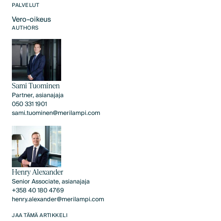
PALVELUT
Vero-oikeus
Text Link
AUTHORS
Sami Tuominen
Partner, asianajaja
050 331 1901
sami.tuominen@merilampi.com
Henry Alexander
Senior Associate, asianajaja
+358 40 180 4769
henry.alexander@merilampi.com
JAA TÄMÄ ARTIKKELI