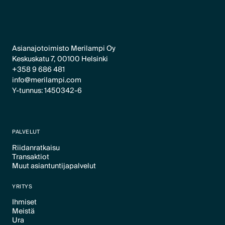
Asianajotoimisto Merilampi Oy
Keskuskatu 7, 00100 Helsinki
+358 9 686 481
info@merilampi.com
Y-tunnus: 1450342-6
PALVELUT
Riidanratkaisu
Transaktiot
Text Link
Muut asiantuntijapalvelut
Text Link
Text Link
YRITYS
Ihmiset
Meistä
Text Link
Ura
Text Link