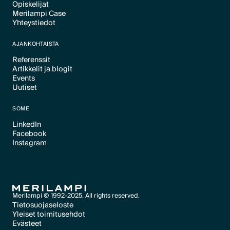
Opiskelijat
Text Link
Merilampi Case
Text Link
Yhteystiedot
Text Link
Text Link
AJANKOHTAISTA
Referenssit
Artikkelit ja blogit
Text Link
Events
Text Link
Uutiset
Text Link
Text Link
SOME
LinkedIn
Facebook
Text Link
Instagram
Text Link
Text Link
Merilampi © 1992-2025. All rights reserved.
Tietosuojaseloste
Yleiset toimitusehdot
Text Link
Evästeet
Text Link