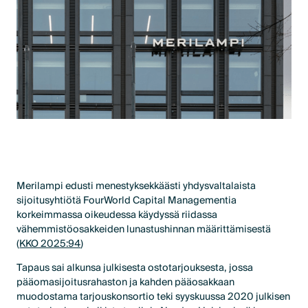
Merilampi edusti menestyksekkäästi yhdysvaltalaista
sijoitusyhtiötä FourWorld Capital Managementia
korkeimmassa oikeudessa käydyssä riidassa
vähemmistöosakkeiden lunastushinnan määrittämisestä
(
KKO 2025:94
)
Tapaus sai alkunsa julkisesta ostotarjouksesta, jossa
pääomasijoitusrahaston ja kahden pääosakkaan
muodostama tarjouskonsortio teki syyskuussa 2020 julkisen