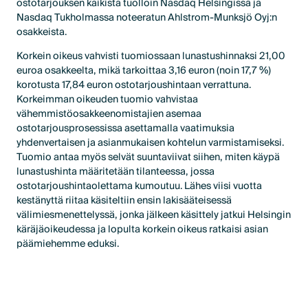
ostotarjouksen kaikista tuolloin Nasdaq Helsingissä ja
Nasdaq Tukholmassa noteeratun Ahlstrom-Munksjö Oyj:n
osakkeista.
Korkein oikeus vahvisti tuomiossaan lunastushinnaksi 21,00
euroa osakkeelta, mikä tarkoittaa 3,16 euron (noin 17,7 %)
korotusta 17,84 euron ostotarjoushintaan verrattuna.
Korkeimman oikeuden tuomio vahvistaa
vähemmistöosakkeenomistajien asemaa
ostotarjousprosessissa asettamalla vaatimuksia
yhdenvertaisen ja asianmukaisen kohtelun varmistamiseksi.
Tuomio antaa myös selvät suuntaviivat siihen, miten käypä
lunastushinta määritetään tilanteessa, jossa
ostotarjoushintaolettama kumoutuu. Lähes viisi vuotta
kestänyttä riitaa käsiteltiin ensin lakisääteisessä
välimiesmenettelyssä, jonka jälkeen käsittely jatkui Helsingin
käräjäoikeudessa ja lopulta korkein oikeus ratkaisi asian
päämiehemme eduksi.