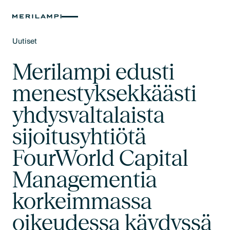
Uutiset
Text Link
Merilampi edusti
menestyksekkäästi
yhdysvaltalaista
sijoitusyhtiötä
FourWorld Capital
Managementia
korkeimmassa
oikeudessa käydyssä