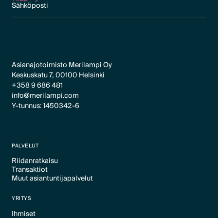
Tilaa
Asianajotoimisto Merilampi Oy
Keskuskatu 7, 00100 Helsinki
+358 9 686 481
info@merilampi.com
Y-tunnus: 1450342-6
PALVELUT
Riidanratkaisu
Transaktiot
Text Link
Muut asiantuntijapalvelut
Text Link
Text Link
YRITYS
Ihmiset