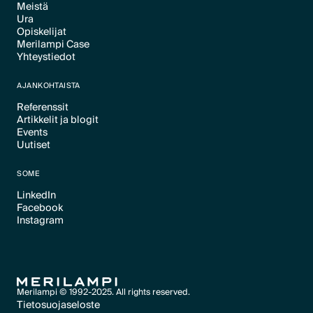
Meistä
Text Link
Ura
Text Link
Opiskelijat
Text Link
Merilampi Case
Text Link
Yhteystiedot
Text Link
Text Link
AJANKOHTAISTA
Referenssit
Artikkelit ja blogit
Text Link
Events
Text Link
Uutiset
Text Link
Text Link
SOME
LinkedIn
Facebook
Text Link
Instagram
Text Link
Text Link
Merilampi © 1992-2025. All rights reserved.
Tietosuojaseloste