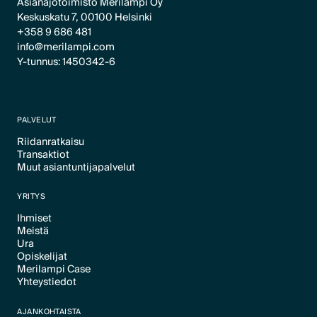
Asianajotoimisto Merilampi Oy
Keskuskatu 7, 00100 Helsinki
+358 9 686 481
info@merilampi.com
Y-tunnus: 1450342-6
PALVELUT
Riidanratkaisu
Transaktiot
Text Link
Muut asiantuntijapalvelut
Text Link
Text Link
YRITYS
Ihmiset
Meistä
Text Link
Ura
Text Link
Opiskelijat
Text Link
Merilampi Case
Text Link
Yhteystiedot
Text Link
Text Link
AJANKOHTAISTA