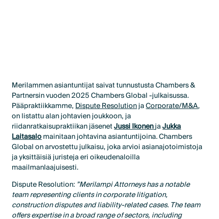
Merilammen asiantuntijat saivat tunnustusta Chambers &
Partnersin vuoden 2025 Chambers Global ­‑julkaisussa.
Pääpraktiikkamme,
Dispute Resolution
ja
Corporate/M&A
,
on listattu alan johtavien joukkoon, ja
riidanratkaisupraktiikan jäsenet
Jussi Ikonen
ja
Jukka
Laitasalo
mainitaan johtavina asiantuntijoina. Chambers
Global on arvostettu julkaisu, joka arvioi asianajotoimistoja
ja yksittäisiä juristeja eri oikeudenaloilla
maailmanlaajuisesti.
Dispute Resolution:
”Merilampi Attorneys has a notable
team representing clients in corporate litigation,
construction disputes and liability-related cases. The team
offers expertise in a broad range of sectors, including