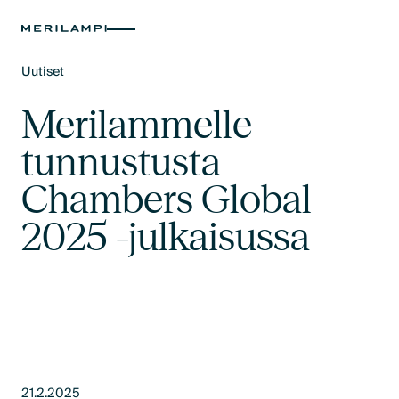
Uutiset
Text Link
Merilammelle
tunnustusta
Chambers Global
2025 -julkaisussa
21.2.2025