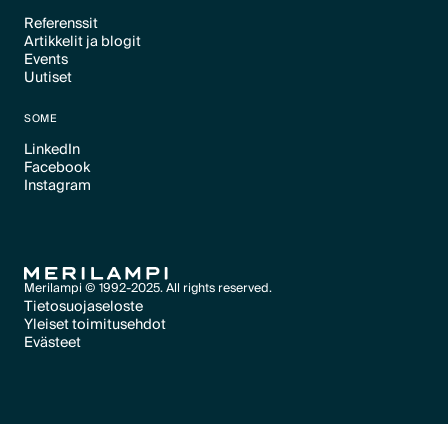
Referenssit
Artikkelit ja blogit
Text Link
Events
Text Link
Uutiset
Text Link
Text Link
SOME
LinkedIn
Facebook
Text Link
Instagram
Text Link
Text Link
Merilampi © 1992-2025. All rights reserved.
Tietosuojaseloste
Yleiset toimitusehdot
Text Link
Evästeet
Text Link
Evästeet