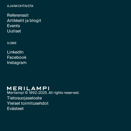
AJANKOHTAISTA
Referenssit
Artikkelit ja blogit
Text Link
Events
Text Link
Uutiset
Text Link
Text Link
SOME
LinkedIn
Facebook
Text Link
Instagram
Text Link
Text Link
Merilampi © 1992-2025. All rights reserved.
Tietosuojaseloste
Yleiset toimitusehdot
Text Link
Evästeet
Text Link
Evästeet