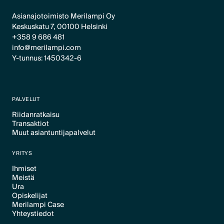
Asianajotoimisto Merilampi Oy
Keskuskatu 7, 00100 Helsinki
+358 9 686 481
info@merilampi.com
Y-tunnus: 1450342-6
PALVELUT
Riidanratkaisu
Transaktiot
Text Link
Muut asiantuntijapalvelut
Text Link
Text Link
YRITYS
Ihmiset
Meistä
Text Link
Ura
Text Link
Opiskelijat
Text Link
Merilampi Case
Text Link
Yhteystiedot
Text Link
Text Link