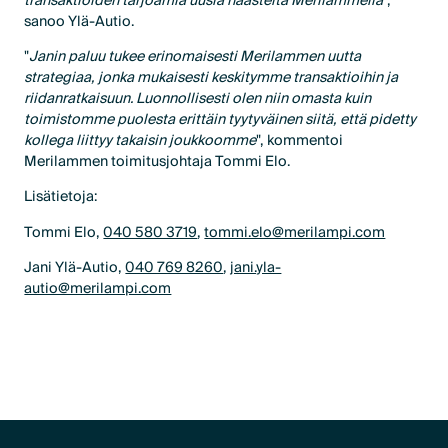
transaktioiden tarjoamia uusia haasteita Merilammella
",
sanoo Ylä-Autio.
"
Janin paluu tukee erinomaisesti Merilammen uutta
strategiaa, jonka mukaisesti keskitymme transaktioihin ja
riidanratkaisuun. Luonnollisesti olen niin omasta kuin
toimistomme puolesta erittäin tyytyväinen siitä, että pidetty
kollega liittyy takaisin joukkoomme
", kommentoi
Merilammen toimitusjohtaja Tommi Elo.
Lisätietoja:
Tommi Elo,
040 580 3719
,
tommi.elo@merilampi.com
Jani Ylä-Autio,
040 769 8260
,
jani.yla-
autio@merilampi.com