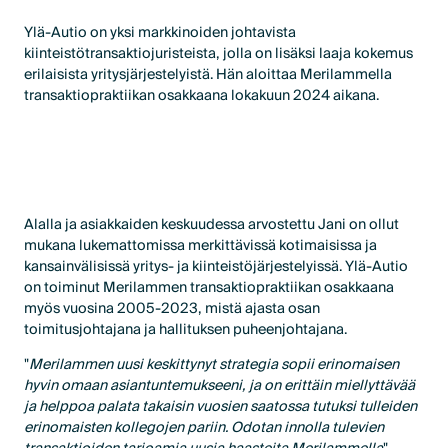
Ylä-Autio on yksi markkinoiden johtavista
kiinteistötransaktiojuristeista, jolla on lisäksi laaja kokemus
erilaisista yritysjärjestelyistä. Hän aloittaa Merilammella
transaktiopraktiikan osakkaana lokakuun 2024 aikana.
Alalla ja asiakkaiden keskuudessa arvostettu Jani on ollut
mukana lukemattomissa merkittävissä kotimaisissa ja
kansainvälisissä yritys- ja kiinteistöjärjestelyissä. Ylä-Autio
on toiminut Merilammen transaktiopraktiikan osakkaana
myös vuosina 2005-2023, mistä ajasta osan
toimitusjohtajana ja hallituksen puheenjohtajana.
"
Merilammen uusi keskittynyt strategia sopii erinomaisen
hyvin omaan asiantuntemukseeni, ja on erittäin miellyttävää
ja helppoa palata takaisin vuosien saatossa tutuksi tulleiden
erinomaisten kollegojen pariin. Odotan innolla tulevien