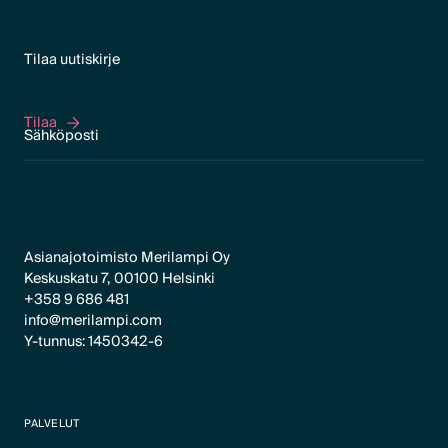
Tilaa uutiskirje
Tilaa
Tilaa
Asianajotoimisto Merilampi Oy
Keskuskatu 7, 00100 Helsinki
+358 9 686 481
info@merilampi.com
Y-tunnus: 1450342-6
PALVELUT