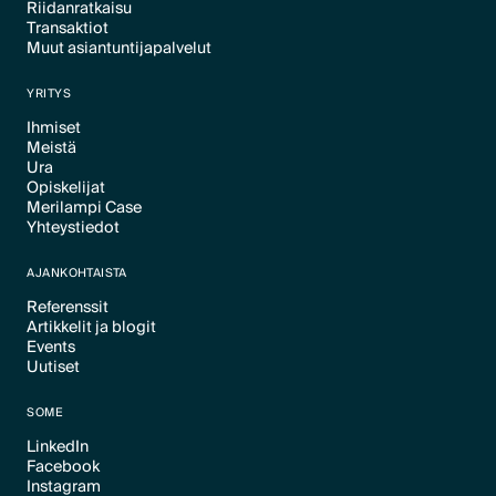
Riidanratkaisu
Transaktiot
Text Link
Muut asiantuntijapalvelut
Text Link
Text Link
YRITYS
Ihmiset
Meistä
Text Link
Ura
Text Link
Opiskelijat
Text Link
Merilampi Case
Text Link
Yhteystiedot
Text Link
Text Link
AJANKOHTAISTA
Referenssit
Artikkelit ja blogit
Text Link
Events
Text Link
Uutiset
Text Link
Text Link
SOME
LinkedIn
Facebook
Text Link
Instagram
Text Link