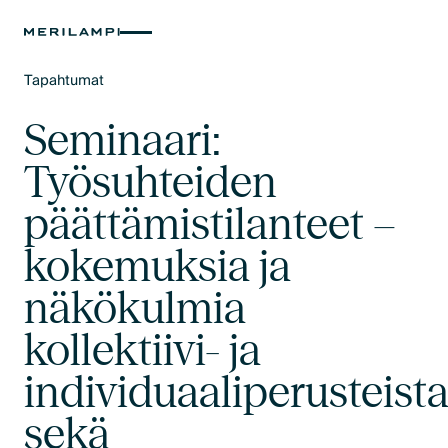
Tapahtumat
Text Link
Seminaari:
Työsuhteiden
päättämistilanteet –
kokemuksia ja
näkökulmia
kollektiivi- ja
individuaaliperusteist
sekä