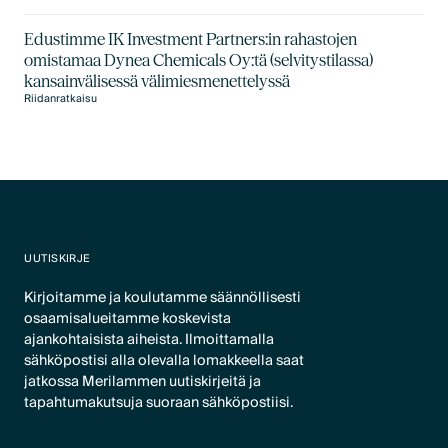
Edustimme IK Investment Partners:in rahastojen
omistamaa Dynea Chemicals Oy:tä (selvitystilassa)
kansainvälisessä välimiesmenettelyssä
Riidanratkaisu
UUTISKIRJE
Kirjoitamme ja koulutamme säännöllisesti
osaamisalueitamme koskevista
ajankohtaisista aiheista. Ilmoittamalla
sähköpostisi alla olevalla lomakkeella saat
jatkossa Merilammen uutiskirjeitä ja
tapahtumakutsuja suoraan sähköpostiisi.