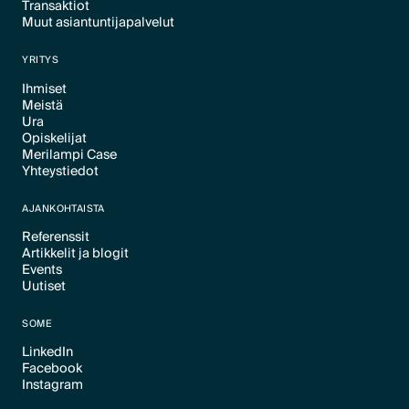
Transaktiot
Text Link
Muut asiantuntijapalvelut
Text Link
Text Link
YRITYS
Ihmiset
Meistä
Text Link
Ura
Text Link
Opiskelijat
Text Link
Merilampi Case
Text Link
Yhteystiedot
Text Link
Text Link
AJANKOHTAISTA
Referenssit
Artikkelit ja blogit
Text Link
Events
Text Link
Uutiset
Text Link
Text Link
SOME
LinkedIn
Facebook
Text Link
Instagram
Text Link
Text Link