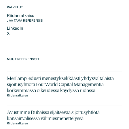
PALVELUT
Riidanratkaisu
Text Link
JAA TÄMÄ REFERENSSI
LinkedIn
X
LinkedIn
X
MUUT REFERENSSIT
Merilampi edusti menestyksekkäästi yhdysvaltalaista
sijoitusyhtiötä FourWorld Capital Managementia
korkeimmassa oikeudessa käydyssä riidassa
Riidanratkaisu
Avustimme Dubaissa sijaitsevaa sijoitusyhtiötä
kansainvälisessä välimiesmenettelyssä
Riidanratkaisu