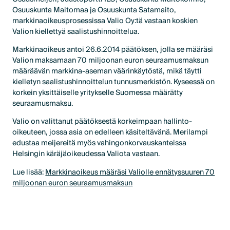
Osuuskunta Maitomaa ja Osuuskunta Satamaito,
markkinaoikeusprosessissa Valio Oy:tä vastaan koskien
Valion kiellettyä saalistushinnoittelua.
Markkinaoikeus antoi 26.6.2014 päätöksen, jolla se määräsi
Valion maksamaan 70 miljoonan euron seuraamusmaksun
määräävän markkina-aseman väärinkäytöstä, mikä täytti
kielletyn saalistushinnoittelun tunnusmerkistön. Kyseessä on
korkein yksittäiselle yritykselle Suomessa määrätty
seuraamusmaksu.
Valio on valittanut päätöksestä korkeimpaan hallinto-
oikeuteen, jossa asia on edelleen käsiteltävänä. Merilampi
edustaa meijereitä myös vahingonkorvauskanteissa
Helsingin käräjäoikeudessa Valiota vastaan.
Lue lisää:
Markkinaoikeus määräsi Valiolle ennätyssuuren 70
miljoonan euron seuraamusmaksun