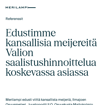
Referenssit
Text Link
Edustimme
kansallisia meijereitä
Valion
saalistushinnoittelua
koskevassa asiassa
Merilampi edusti viittä kansallista meijeriä, Ilmajoen
Osuusmeijeri, Juustoportti ILO, Osuuskunta Maitokolmio,