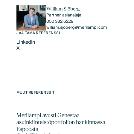
William Sjöberg
Partner, asianajaja
050 382 6229
william.sjoberg@merilampi.com
JAA TÄMÄ REFERENSSI
LinkedIn
X
LinkedIn
X
MUUT REFERENSSIT
Merilampi avusti Genestaa
asuinkiinteistöportfolion hankinnassa
Espoosta