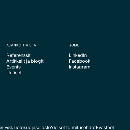
AJANKOHTAISTA
SOME
Referenssit
LinkedIn
Artikkelit ja blogit
Facebook
Text Link
Text Link
Events
Instagram
Text Link
Text Link
Uutiset
Text Link
Text Link
Text Link
Tietosuojaseloste
Yleiset toimitusehdot
Evästeet
served.