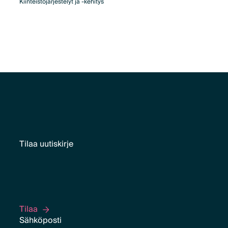
Kiinteistöjärjestelyt ja -kehitys
Tilaa uutiskirje
Tilaa
Tilaa