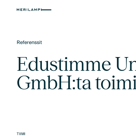
Referenssit
Text Link
Edustimme Uni
GmbH:ta toim
TIIMI