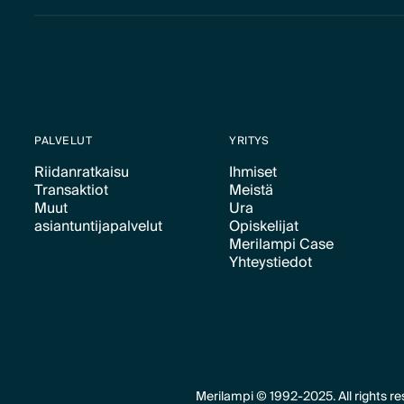
PALVELUT
YRITYS
Riidanratkaisu
Ihmiset
Transaktiot
Meistä
Text Link
Text Link
Muut
Ura
Text Link
Text Link
asiantuntijapalvelut
Opiskelijat
Text Link
Merilampi Case
Text Link
Text Link
Yhteystiedot
Text Link
Text Link
Merilampi © 1992-2025. All rights re