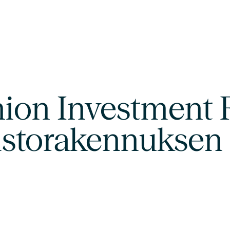
on Investment R
istorakennuksen