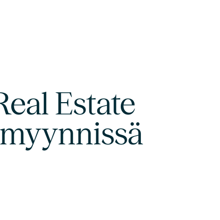
eal Estate
 myynnissä