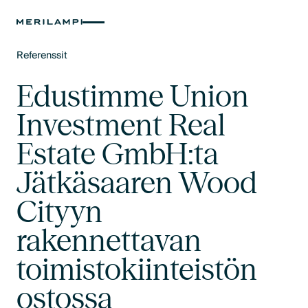
Referenssit
Text Link
Edustimme Union
Investment Real
Estate GmbH:ta
Jätkäsaaren Wood
Cityyn
rakennettavan
toimistokiinteistön
ostossa