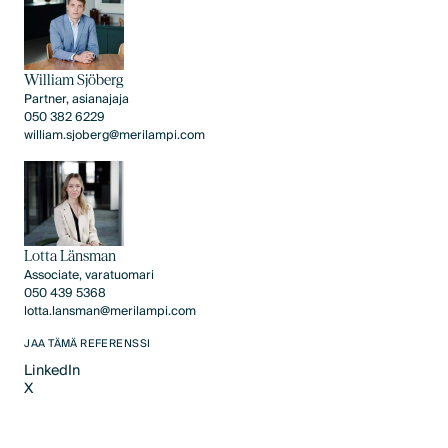
William Sjöberg
Partner, asianajaja
050 382 6229
william.sjoberg@merilampi.com
Lotta Länsman
Associate, varatuomari
050 439 5368
lotta.lansman@merilampi.com
JAA TÄMÄ REFERENSSI
LinkedIn
X
LinkedIn
X