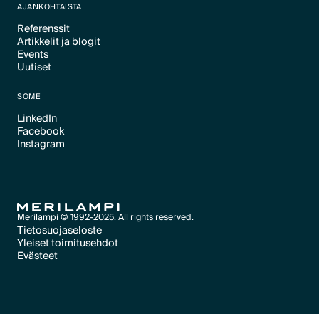
AJANKOHTAISTA
Referenssit
Artikkelit ja blogit
Text Link
Events
Text Link
Uutiset
Text Link
Text Link
SOME
LinkedIn
Facebook
Text Link
Instagram
Text Link
Text Link
Merilampi © 1992-2025. All rights reserved.
Tietosuojaseloste
Yleiset toimitusehdot
Text Link
Evästeet
Text Link
Evästeet