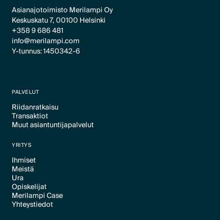
Asianajotoimisto Merilampi Oy
Keskuskatu 7, 00100 Helsinki
+358 9 686 481
info@merilampi.com
Y-tunnus: 1450342-6
PALVELUT
Riidanratkaisu
Transaktiot
Text Link
Muut asiantuntijapalvelut
Text Link
Text Link
YRITYS
Ihmiset
Meistä
Text Link
Ura
Text Link
Opiskelijat
Text Link
Merilampi Case
Text Link
Yhteystiedot
Text Link
Text Link