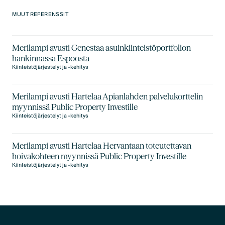
MUUT REFERENSSIT
Merilampi avusti Genestaa asuinkiinteistöportfolion
hankinnassa Espoosta
Kiinteistöjärjestelyt ja -kehitys
Merilampi avusti Hartelaa Apianlahden palvelukorttelin
myynnissä Public Property Investille
Kiinteistöjärjestelyt ja -kehitys
Merilampi avusti Hartelaa Hervantaan toteutettavan
hoivakohteen myynnissä Public Property Investille
Kiinteistöjärjestelyt ja -kehitys