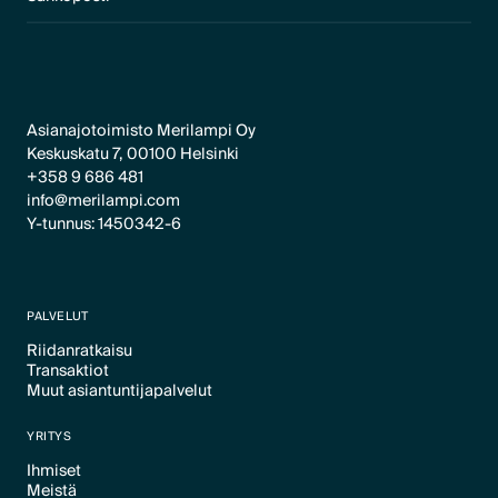
Asianajotoimisto Merilampi Oy
Keskuskatu 7, 00100 Helsinki
+358 9 686 481
info@merilampi.com
Y-tunnus: 1450342-6
PALVELUT
Riidanratkaisu
Transaktiot
Text Link
Muut asiantuntijapalvelut
Text Link
Text Link
YRITYS
Ihmiset
Meistä
Text Link