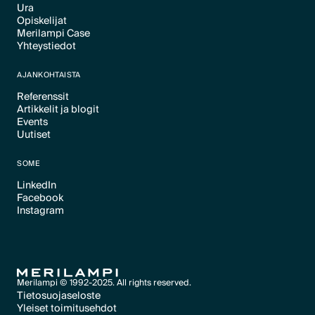
Ura
Text Link
Opiskelijat
Text Link
Merilampi Case
Text Link
Yhteystiedot
Text Link
Text Link
AJANKOHTAISTA
Referenssit
Artikkelit ja blogit
Text Link
Events
Text Link
Uutiset
Text Link
Text Link
SOME
LinkedIn
Facebook
Text Link
Instagram
Text Link
Text Link
Merilampi © 1992-2025. All rights reserved.
Tietosuojaseloste
Yleiset toimitusehdot
Text Link