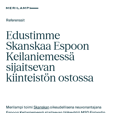
Referenssit
Text Link
Edustimme
Skanskaa Espoon
Keilaniemessä
sijaitsevan
kiinteistön ostossa
Merilampi toimi
Skanskan
oikeudellisena neuvonantajana
Espoon Keilaniemessä sijaitsevan lääkeyhtiö
MSD Finlandin