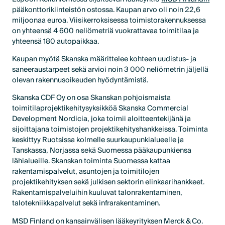
pääkonttorikiinteistön ostossa. Kaupan arvo oli noin 22,6
miljoonaa euroa. Viisikerroksisessa toimistorakennuksessa
on yhteensä 4 600 neliömetriä vuokrattavaa toimitilaa ja
yhteensä 180 autopaikkaa.
Kaupan myötä Skanska määrittelee kohteen uudistus- ja
saneeraustarpeet sekä arvioi noin 3 000 neliömetrin jäljellä
olevan rakennusoikeuden hyödyntämistä.
Skanska CDF Oy on osa Skanskan pohjoismaista
toimitilaprojektikehitysyksikköä Skanska Commercial
Development Nordicia, joka toimii aloitteentekijänä ja
sijoittajana toimistojen projektikehityshankkeissa. Toiminta
keskittyy Ruotsissa kolmelle suurkaupunkialueelle ja
Tanskassa, Norjassa sekä Suomessa pääkaupunkiensa
lähialueille. Skanskan toiminta Suomessa kattaa
rakentamispalvelut, asuntojen ja toimitilojen
projektikehityksen sekä julkisen sektorin elinkaarihankkeet.
Rakentamispalveluihin kuuluvat talonrakentaminen,
talotekniikkapalvelut sekä infrarakentaminen.
MSD Finland on kansainvälisen lääkeyrityksen Merck & Co.