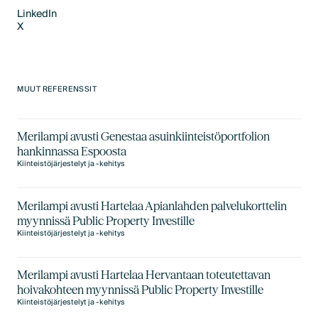
LinkedIn
X
LinkedIn
X
MUUT REFERENSSIT
Merilampi avusti Genestaa asuinkiinteistöportfolion
hankinnassa Espoosta
Kiinteistöjärjestelyt ja -kehitys
Merilampi avusti Hartelaa Apianlahden palvelukorttelin
myynnissä Public Property Investille
Kiinteistöjärjestelyt ja -kehitys
Merilampi avusti Hartelaa Hervantaan toteutettavan
hoivakohteen myynnissä Public Property Investille
Kiinteistöjärjestelyt ja -kehitys