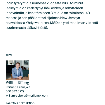
Incin tytäryhtiö. Suomessa vuodesta 1968 toiminut
lääkeyhtiö on keskittynyt lääkkeiden ja rokotteiden
innovointiin ja kehittämiseen. Yhtiöllä on toimintaa 140
maassa ja sen pääkonttori sijaitsee New Jerseyn
osavaltiossa Yhdysvalloissa. MSD on yksi maailman viidestä
suurimmasta lääkeyhtiöstä.
TIIMI
William Sjöberg
Partner, asianajaja
050 382 6229
william.sjoberg@merilampi.com
JAA TÄMÄ REFERENSSI