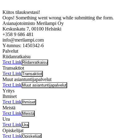
Kiitos tilauksestasi!
Oops! Something went wrong while submitting the form.
Asianajotoimisto Merilampi Oy
Keskuskatu 7, 00100 Helsinki
+358 9 686 481
info@merilampi.com
Y-tunnus: 1450342-6
Palvelut
Riidanratkaisu
Text Link
Riidanratkaisu
Transaktiot
Text Link
Transaktiot
Muut asiantuntijapalvelut
Text Link
Muut asiantuntijapalvelut
Yritys
Ihmiset
Text Link
Ihmiset
Meistä
Text Link
Meistä
Ura
Text Link
Ura
Opiskelijat
Text Link
Opiskelijat