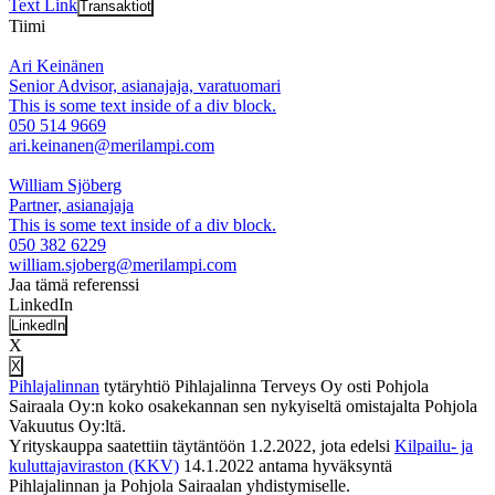
Text Link
Transaktiot
Tiimi
Ari Keinänen
Senior Advisor, asianajaja, varatuomari
This is some text inside of a div block.
050 514 9669
ari.keinanen@merilampi.com
William Sjöberg
Partner, asianajaja
This is some text inside of a div block.
050 382 6229
william.sjoberg@merilampi.com
Jaa tämä referenssi
LinkedIn
LinkedIn
X
X
Pihlajalinnan
tytäryhtiö Pihlajalinna Terveys Oy osti Pohjola
Sairaala Oy:n koko osakekannan sen nykyiseltä omistajalta Pohjola
Vakuutus Oy:ltä.
Yrityskauppa saatettiin täytäntöön 1.2.2022, jota edelsi
Kilpailu- ja
kuluttajaviraston (KKV)
14.1.2022 antama hyväksyntä
Pihlajalinnan ja Pohjola Sairaalan yhdistymiselle.