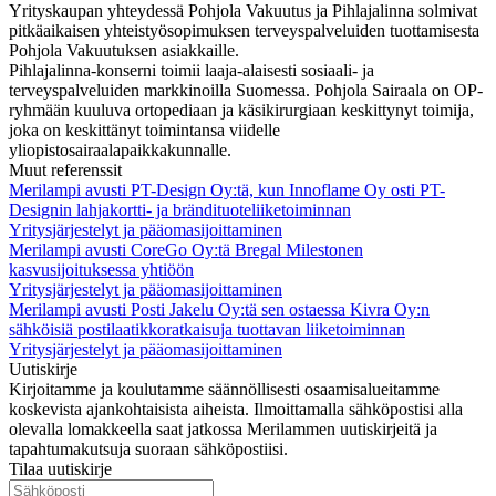
Yrityskaupan yhteydessä Pohjola Vakuutus ja Pihlajalinna solmivat
pitkäaikaisen yhteistyösopimuksen terveyspalveluiden tuottamisesta
Pohjola Vakuutuksen asiakkaille.
Pihlajalinna-konserni toimii laaja-alaisesti sosiaali- ja
terveyspalveluiden markkinoilla Suomessa. Pohjola Sairaala on OP-
ryhmään kuuluva ortopediaan ja käsikirurgiaan keskittynyt toimija,
joka on keskittänyt toimintansa viidelle
yliopistosairaalapaikkakunnalle.
Muut referenssit
Merilampi avusti PT-Design Oy:tä, kun Innoflame Oy osti PT-
Designin lahjakortti- ja brändituoteliiketoiminnan
Yritysjärjestelyt ja pääomasijoittaminen
Merilampi avusti CoreGo Oy:tä Bregal Milestonen
kasvusijoituksessa yhtiöön
Yritysjärjestelyt ja pääomasijoittaminen
Merilampi avusti Posti Jakelu Oy:tä sen ostaessa Kivra Oy:n
sähköisiä postilaatikkoratkaisuja tuottavan liiketoiminnan
Yritysjärjestelyt ja pääomasijoittaminen
Uutiskirje
Kirjoitamme ja koulutamme säännöllisesti osaamisalueitamme
koskevista ajankohtaisista aiheista. Ilmoittamalla sähköpostisi alla
olevalla lomakkeella saat jatkossa Merilammen uutiskirjeitä ja
tapahtumakutsuja suoraan sähköpostiisi.
Tilaa uutiskirje