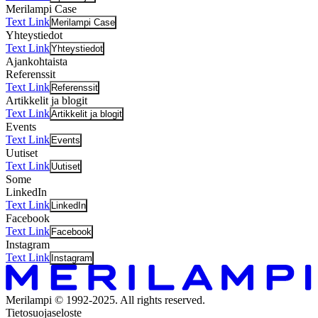
Merilampi Case
Text Link
Merilampi Case
Yhteystiedot
Text Link
Yhteystiedot
Ajankohtaista
Referenssit
Text Link
Referenssit
Artikkelit ja blogit
Text Link
Artikkelit ja blogit
Events
Text Link
Events
Uutiset
Text Link
Uutiset
Some
LinkedIn
Text Link
LinkedIn
Facebook
Text Link
Facebook
Instagram
Text Link
Instagram
Merilampi © 1992-2025. All rights reserved.
Tietosuojaseloste