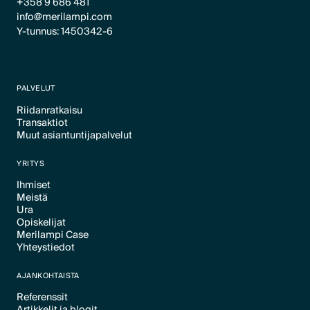
+358 9 686 481
info@merilampi.com
Y-tunnus: 1450342-6
PALVELUT
Riidanratkaisu
Transaktiot
Text Link
Muut asiantuntijapalvelut
Text Link
Text Link
YRITYS
Ihmiset
Meistä
Text Link
Ura
Text Link
Opiskelijat
Text Link
Merilampi Case
Text Link
Yhteystiedot
Text Link
Text Link
AJANKOHTAISTA
Referenssit
Artikkelit ja blogit