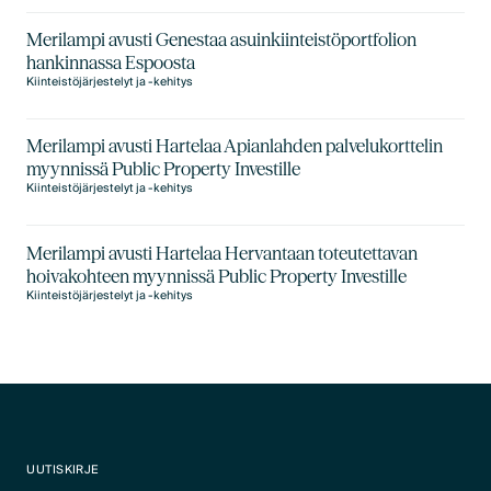
Merilampi avusti Genestaa asuinkiinteistöportfolion
hankinnassa Espoosta
Kiinteistöjärjestelyt ja -kehitys
Merilampi avusti Hartelaa Apianlahden palvelukorttelin
myynnissä Public Property Investille
Kiinteistöjärjestelyt ja -kehitys
Merilampi avusti Hartelaa Hervantaan toteutettavan
hoivakohteen myynnissä Public Property Investille
Kiinteistöjärjestelyt ja -kehitys
UUTISKIRJE