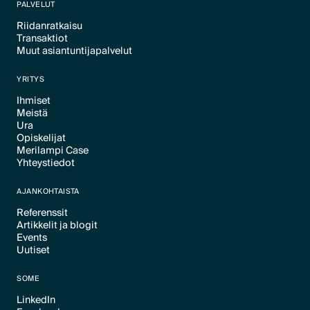
PALVELUT
Riidanratkaisu
Transaktiot
Text Link
Muut asiantuntijapalvelut
Text Link
Text Link
YRITYS
Ihmiset
Meistä
Text Link
Ura
Text Link
Opiskelijat
Text Link
Merilampi Case
Text Link
Yhteystiedot
Text Link
Text Link
AJANKOHTAISTA
Referenssit
Artikkelit ja blogit
Text Link
Events
Text Link
Uutiset
Text Link
Text Link
SOME
LinkedIn