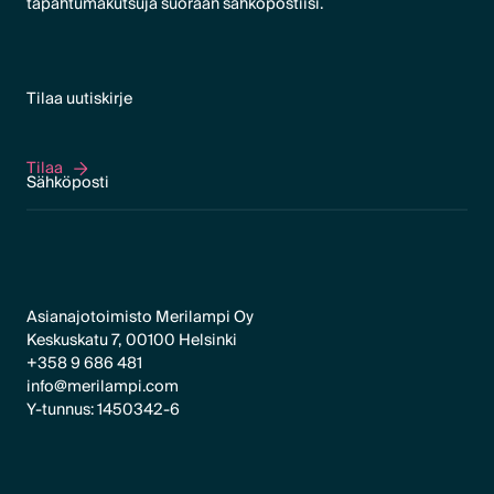
tapahtumakutsuja suoraan sähköpostiisi.
Tilaa uutiskirje
Tilaa
Tilaa
Asianajotoimisto Merilampi Oy
Keskuskatu 7, 00100 Helsinki
+358 9 686 481
info@merilampi.com
Y-tunnus: 1450342-6