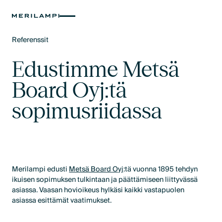
Referenssit
Text Link
Edustimme Metsä
Board Oyj:tä
sopimusriidassa
Merilampi edusti
Metsä Board Oyj
:tä vuonna 1895 tehdyn
ikuisen sopimuksen tulkintaan ja päättämiseen liittyvässä
asiassa. Vaasan hovioikeus hylkäsi kaikki vastapuolen
asiassa esittämät vaatimukset.