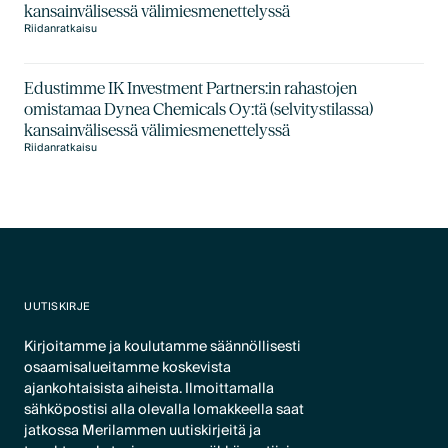
kansainvälisessä välimiesmenettelyssä
Riidanratkaisu
Edustimme IK Investment Partners:in rahastojen
omistamaa Dynea Chemicals Oy:tä (selvitystilassa)
kansainvälisessä välimiesmenettelyssä
Riidanratkaisu
UUTISKIRJE
Kirjoitamme ja koulutamme säännöllisesti
osaamisalueitamme koskevista
ajankohtaisista aiheista. Ilmoittamalla
sähköpostisi alla olevalla lomakkeella saat
jatkossa Merilammen uutiskirjeitä ja