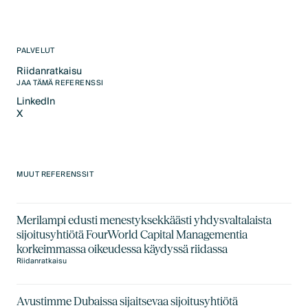
PALVELUT
Riidanratkaisu
Text Link
JAA TÄMÄ REFERENSSI
LinkedIn
X
LinkedIn
X
MUUT REFERENSSIT
Merilampi edusti menestyksekkäästi yhdysvaltalaista
sijoitusyhtiötä FourWorld Capital Managementia
korkeimmassa oikeudessa käydyssä riidassa
Riidanratkaisu
Avustimme Dubaissa sijaitsevaa sijoitusyhtiötä