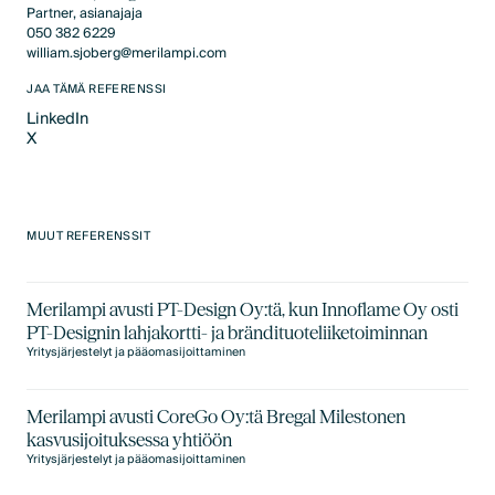
Partner, asianajaja
050 382 6229
william.sjoberg@merilampi.com
JAA TÄMÄ REFERENSSI
LinkedIn
X
LinkedIn
X
MUUT REFERENSSIT
Merilampi avusti PT-Design Oy:tä, kun Innoflame Oy osti
PT-Designin lahjakortti- ja brändituoteliiketoiminnan
Yritysjärjestelyt ja pääomasijoittaminen
Merilampi avusti CoreGo Oy:tä Bregal Milestonen
kasvusijoituksessa yhtiöön
Yritysjärjestelyt ja pääomasijoittaminen