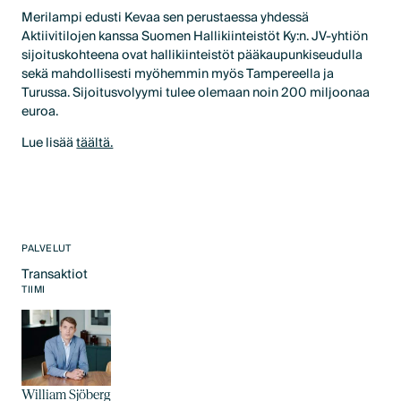
Merilampi edusti Kevaa sen perustaessa yhdessä
Aktiivitilojen kanssa Suomen Hallikiinteistöt Ky:n. JV-yhtiön
sijoituskohteena ovat hallikiinteistöt pääkaupunkiseudulla
sekä mahdollisesti myöhemmin myös Tampereella ja
Turussa. Sijoitusvolyymi tulee olemaan noin 200 miljoonaa
euroa.
Lue lisää
täältä.
PALVELUT
Transaktiot
Text Link
TIIMI
William Sjöberg