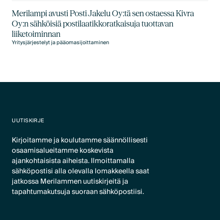
Merilampi avusti Posti Jakelu Oy:tä sen ostaessa Kivra
Oy:n sähköisiä postilaatikkoratkaisuja tuottavan
liiketoiminnan
Yritysjärjestelyt ja pääomasijoittaminen
UUTISKIRJE
Kirjoitamme ja koulutamme säännöllisesti
osaamisalueitamme koskevista
ajankohtaisista aiheista. Ilmoittamalla
sähköpostisi alla olevalla lomakkeella saat
jatkossa Merilammen uutiskirjeitä ja
tapahtumakutsuja suoraan sähköpostiisi.