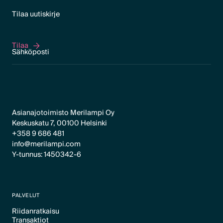
Tilaa uutiskirje
Tilaa
Tilaa
Asianajotoimisto Merilampi Oy
Keskuskatu 7, 00100 Helsinki
+358 9 686 481
info@merilampi.com
Y-tunnus: 1450342-6
PALVELUT
Riidanratkaisu
Transaktiot
Text Link