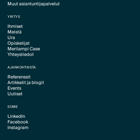
Muut asiantuntijapalvelut
Text Link
Text Link
YRITYS
Ihmiset
Meistä
Text Link
Ura
Text Link
Opiskelijat
Text Link
Merilampi Case
Text Link
Yhteystiedot
Text Link
Text Link
AJANKOHTAISTA
Referenssit
Artikkelit ja blogit
Text Link
Events
Text Link
Uutiset
Text Link
Text Link
SOME
LinkedIn
Facebook
Text Link
Instagram
Text Link
Text Link