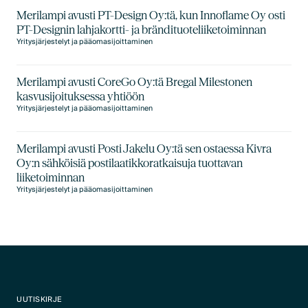
Merilampi avusti PT-Design Oy:tä, kun Innoflame Oy osti
PT-Designin lahjakortti- ja brändituoteliiketoiminnan
Yritysjärjestelyt ja pääomasijoittaminen
Merilampi avusti CoreGo Oy:tä Bregal Milestonen
kasvusijoituksessa yhtiöön
Yritysjärjestelyt ja pääomasijoittaminen
Merilampi avusti Posti Jakelu Oy:tä sen ostaessa Kivra
Oy:n sähköisiä postilaatikkoratkaisuja tuottavan
liiketoiminnan
Yritysjärjestelyt ja pääomasijoittaminen
UUTISKIRJE