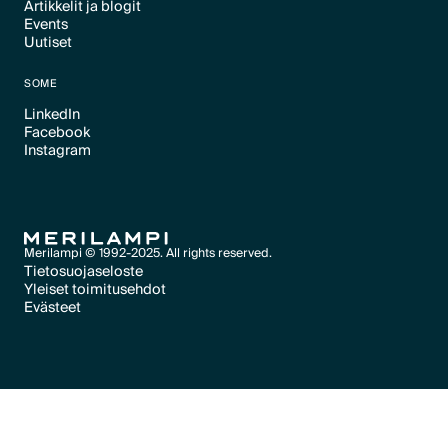
Artikkelit ja blogit
Text Link
Events
Text Link
Uutiset
Text Link
Text Link
SOME
LinkedIn
Facebook
Text Link
Instagram
Text Link
Text Link
Merilampi © 1992-2025. All rights reserved.
Tietosuojaseloste
Yleiset toimitusehdot
Text Link
Evästeet
Text Link
Evästeet