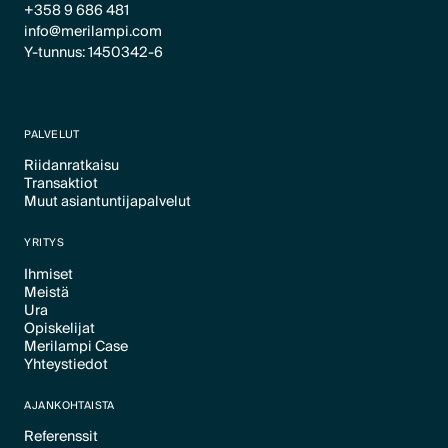
+358 9 686 481
info@merilampi.com
Y-tunnus: 1450342-6
PALVELUT
Riidanratkaisu
Transaktiot
Text Link
Muut asiantuntijapalvelut
Text Link
Text Link
YRITYS
Ihmiset
Meistä
Text Link
Ura
Text Link
Opiskelijat
Text Link
Merilampi Case
Text Link
Yhteystiedot
Text Link
Text Link
AJANKOHTAISTA
Referenssit