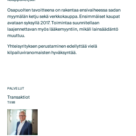
Osapuolten tavoitteena on rakentaa ensivaiheessa sadan
myymälän ketju sekä verkkokauppa. Ensimmäiset kaupat
avataan syksyllä 2017. Toimintaa suunnitellaan
laajennettavan myös lääkemyyntiin, mikäli lainsäädäntö
muuttuu.
Yhteisyrityksen perustaminen edellyttää vielä
kilpailuviranomaisten hyväksyntää.
PALVELUT
Transaktiot
Text Link
TIIMI