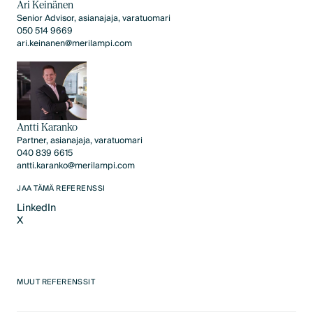
Ari Keinänen
Senior Advisor, asianajaja, varatuomari
050 514 9669
ari.keinanen@merilampi.com
Antti Karanko
Partner, asianajaja, varatuomari
040 839 6615
antti.karanko@merilampi.com
JAA TÄMÄ REFERENSSI
LinkedIn
X
LinkedIn
X
MUUT REFERENSSIT