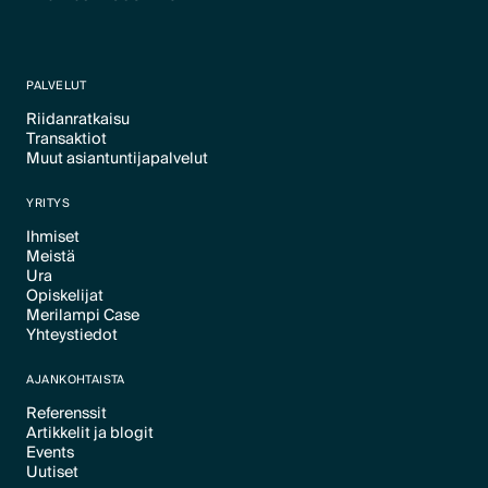
PALVELUT
Riidanratkaisu
Transaktiot
Text Link
Muut asiantuntijapalvelut
Text Link
Text Link
YRITYS
Ihmiset
Meistä
Text Link
Ura
Text Link
Opiskelijat
Text Link
Merilampi Case
Text Link
Yhteystiedot
Text Link
Text Link
AJANKOHTAISTA
Referenssit
Artikkelit ja blogit
Text Link
Events
Text Link
Uutiset
Text Link