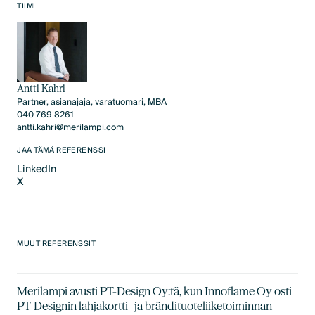
Text Link
TIIMI
Antti Kahri
Partner, asianajaja, varatuomari, MBA
040 769 8261
antti.kahri@merilampi.com
JAA TÄMÄ REFERENSSI
LinkedIn
X
LinkedIn
X
MUUT REFERENSSIT
Merilampi avusti PT-Design Oy:tä, kun Innoflame Oy osti
PT-Designin lahjakortti- ja brändituoteliiketoiminnan