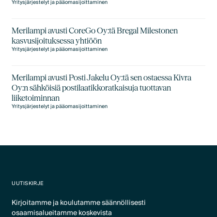
Yritysjärjestelyt ja pääomasijoittaminen
Merilampi avusti CoreGo Oy:tä Bregal Milestonen
kasvusijoituksessa yhtiöön
Yritysjärjestelyt ja pääomasijoittaminen
Merilampi avusti Posti Jakelu Oy:tä sen ostaessa Kivra
Oy:n sähköisiä postilaatikkoratkaisuja tuottavan
liiketoiminnan
Yritysjärjestelyt ja pääomasijoittaminen
UUTISKIRJE
Kirjoitamme ja koulutamme säännöllisesti
osaamisalueitamme koskevista