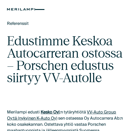
Referenssit
Text Link
Edustimme Keskoa
Autocarreran ostossa
– Porschen edustus
siirtyy VV-Autolle
Merilampi edusti
Kesko Oyj
:n tytäryhtiötä
VV-Auto Group
Oy:tä (nykyinen K-Auto Oy)
sen ostaessa Oy Autocarrera Ab:n
koko osakekannan. Ostettava yhtiö vastaa Porschen
maahantuonnista ja jälleenmyynnistä Suomessa.