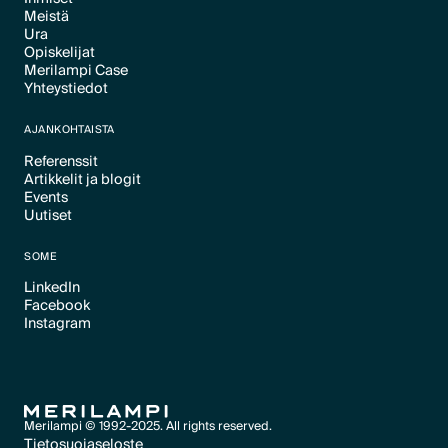
Meistä
Text Link
Ura
Text Link
Opiskelijat
Text Link
Merilampi Case
Text Link
Yhteystiedot
Text Link
Text Link
AJANKOHTAISTA
Referenssit
Artikkelit ja blogit
Text Link
Events
Text Link
Uutiset
Text Link
Text Link
SOME
LinkedIn
Facebook
Text Link
Instagram
Text Link
Text Link
Merilampi © 1992-2025. All rights reserved.
Tietosuojaseloste