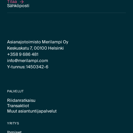
Tilaa
Tilaa
Asianajotoimisto Merilampi Oy
Keskuskatu 7, 00100 Helsinki
+358 9 686 481
info@merilampi.com
Y-tunnus: 1450342-6
PALVELUT
Riidanratkaisu
Transaktiot
Text Link
Muut asiantuntijapalvelut
Text Link
Text Link
YRITYS
Ihmiset