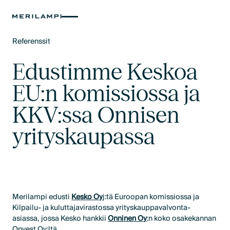
Referenssit
Text Link
Edustimme Keskoa
EU:n komissiossa ja
KKV:ssa Onnisen
yrityskaupassa
Merilampi edusti
Kesko Oy
j:tä Euroopan komissiossa ja
Kilpailu- ja kuluttajavirastossa yrityskauppavalvonta-
asiassa, jossa Kesko hankkii
Onninen Oy
:n koko osakekannan
Onvest Oy:ltä.