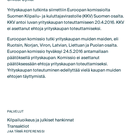
Yrityskaupan tutkinta siirrettiin Euroopan komissiolta
Suomen Kilpailu- ja kuluttajavirastolle (KKV) Suomen osalta.
KKV antoi luvan yrityskaupan toteuttamiseen 20.4.2016. KKV
ei asettanut ehtoja yrityskaupan toteuttamiseksi.
Euroopan komissio tutki yrityskaupan muiden maiden, eli
Ruotsin, Norjan, Viron, Latvian, Liettuan ja Puolan osalta.
Euroopan komissio hyväksyi 24.5.2016 antamallaan
päätöksellä yrityskaupan. Komissio ei asettanut
päätöksessään ehtoja yrityskaupan toteuttamiseksi.
Yrityskaupan toteutuminen edellyttää vielä kaupan muiden
ehtojen täyttymistä.
PALVELUT
Kilpailuoikeus ja julkiset hankinnat
Text Link
Transaktiot
Text Link
JAA TÄMÄ REFERENSSI