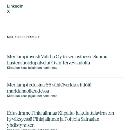
LinkedIn
X
LinkedIn
X
MUUT REFERENSSIT
Merilampi avusti Validia Oy:tä sen ostaessa Sauma
Lastensuojelupalvelut Oy:n Terveystalolta
Kilpailuoikeus ja julkiset hankinnat
Merilampi edustaa 66 sähköverkkoyhtiötä
markkinaoikeudessa
Kilpailuoikeus ja julkiset hankinnat
Edustimme Pihlajalinnaa Kilpailu- ja kuluttajaviraston
hyväksyessä Pihlajalinnan ja Pohjola Sairaalan
yhdistymisen