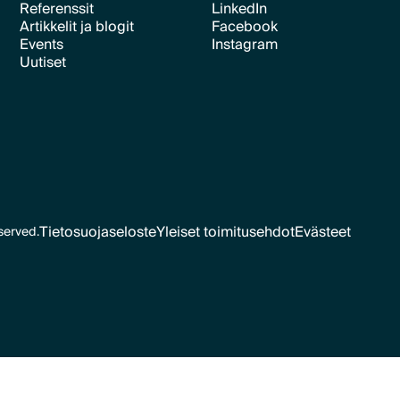
Referenssit
LinkedIn
Artikkelit ja blogit
Facebook
Text Link
Text Link
Events
Instagram
Text Link
Text Link
Uutiset
Text Link
Text Link
Text Link
Tietosuojaseloste
Yleiset toimitusehdot
Evästeet
served.
Text Link
Text Link
Evästeet