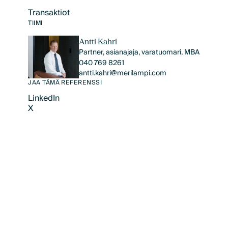
Transaktiot
Text Link
TIIMI
Antti Kahri
Partner, asianajaja, varatuomari, MBA
040 769 8261
antti.kahri@merilampi.com
JAA TÄMÄ REFERENSSI
LinkedIn
X
LinkedIn
X