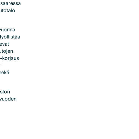
isaaressa
utotalo
 vuonna
työllistää
evat
utojen
 -korjaus
t
 sekä
aston
 vuoden