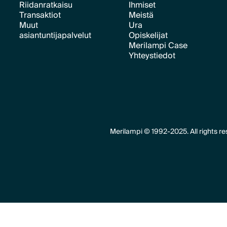
Riidanratkaisu
Ihmiset
Transaktiot
Meistä
Text Link
Text Link
Muut
Ura
Text Link
Text Link
asiantuntijapalvelut
Opiskelijat
Text Link
Merilampi Case
Text Link
Text Link
Yhteystiedot
Text Link
Text Link
Merilampi © 1992-2025. All rights re