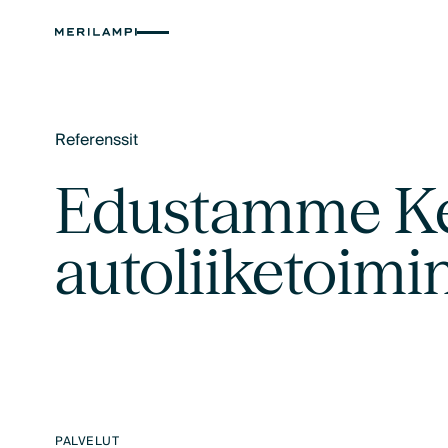
Referenssit
Text Link
Edustamme Kes
autoliiketoimi
PALVELUT