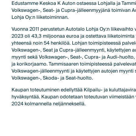
Edustamme Keskoa K Auton ostaessa Lohjalla ja Tamm
Volkswagen-, Seat- ja Cupra-jälleenmyyjänä toimivan A
Lohja Oy:n liiketoiminnan.
Vuonna 2011 perustetun Autotalo Lohja Oy:n liikevaihto
2023 oli 43,3 miljoonaa euroa ja ostettava liiketoiminta 
yhteensä noin 54 henkilöä. Lohjan toimipisteessä palvel
Volkswagen-, Seat ja Cupra-jälleenmyynti, käytettyjen a
myynti sekä Volkswagen-, Seat-, Cupra- ja Audi-huolto,
ja korikorjaamo. Tammisaaren toimipisteessä palveleva
Volkswagen-jälleenmyynti ja käytettyjen autojen myynti
Volkswagen-, Skoda- ja Seat-huolto.
Kaupan toteutuminen edellyttää Kilpailu- ja kuluttajavir
hyväksyntää. Kaupan odotetaan toteutuvan viimeistään
2024 kolmannella neljänneksellä.