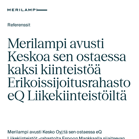
Referenssit
Text Link
Merilampi avusti
Keskoa sen ostaessa
kaksi kiinteistöä
Erikoissijoitusrahasto
eQ Liikekiinteistöiltä
Merilampi avusti Kesko Oyj:tä sen ostaessa eQ
Liikekiinteistöt -rahastolta Espoon Mankkaalla sijaitsevan