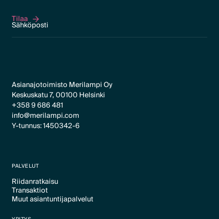
Tilaa
Tilaa
Asianajotoimisto Merilampi Oy
Keskuskatu 7, 00100 Helsinki
+358 9 686 481
info@merilampi.com
Y-tunnus: 1450342-6
PALVELUT
Riidanratkaisu
Transaktiot
Text Link
Muut asiantuntijapalvelut
Text Link
Text Link