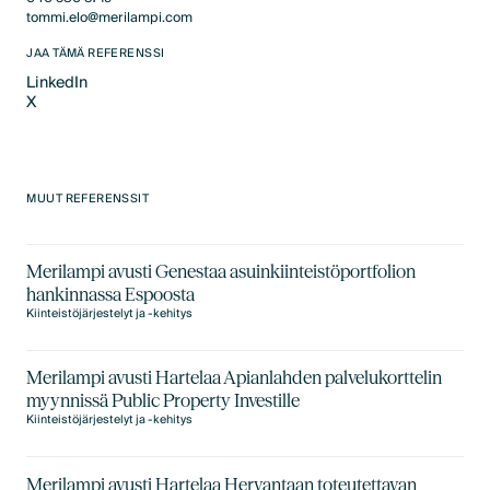
tommi.elo@merilampi.com
JAA TÄMÄ REFERENSSI
LinkedIn
X
LinkedIn
X
MUUT REFERENSSIT
Merilampi avusti Genestaa asuinkiinteistöportfolion
hankinnassa Espoosta
Kiinteistöjärjestelyt ja -kehitys
Merilampi avusti Hartelaa Apianlahden palvelukorttelin
myynnissä Public Property Investille
Kiinteistöjärjestelyt ja -kehitys
Merilampi avusti Hartelaa Hervantaan toteutettavan