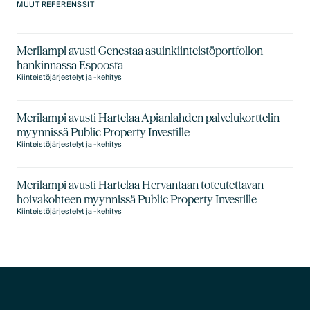
MUUT REFERENSSIT
Merilampi avusti Genestaa asuinkiinteistöportfolion
hankinnassa Espoosta
Kiinteistöjärjestelyt ja -kehitys
Merilampi avusti Hartelaa Apianlahden palvelukorttelin
myynnissä Public Property Investille
Kiinteistöjärjestelyt ja -kehitys
Merilampi avusti Hartelaa Hervantaan toteutettavan
hoivakohteen myynnissä Public Property Investille
Kiinteistöjärjestelyt ja -kehitys