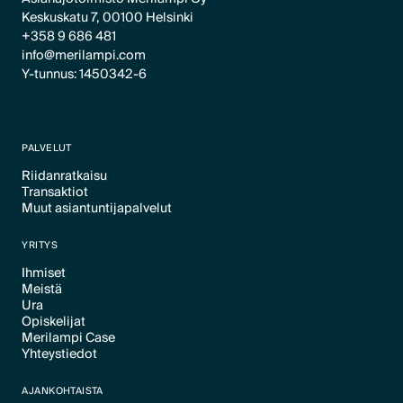
Keskuskatu 7, 00100 Helsinki
+358 9 686 481
info@merilampi.com
Y-tunnus: 1450342-6
PALVELUT
Riidanratkaisu
Transaktiot
Text Link
Muut asiantuntijapalvelut
Text Link
Text Link
YRITYS
Ihmiset
Meistä
Text Link
Ura
Text Link
Opiskelijat
Text Link
Merilampi Case
Text Link
Yhteystiedot
Text Link
Text Link
AJANKOHTAISTA