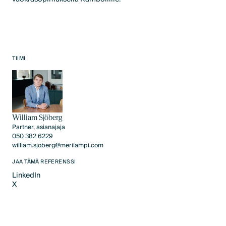
TIIMI
William Sjöberg
Partner, asianajaja
050 382 6229
william.sjoberg@merilampi.com
JAA TÄMÄ REFERENSSI
LinkedIn
X
LinkedIn
X