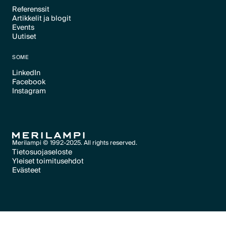
Referenssit
Artikkelit ja blogit
Text Link
Events
Text Link
Uutiset
Text Link
Text Link
SOME
LinkedIn
Facebook
Text Link
Instagram
Text Link
Text Link
Merilampi © 1992-2025. All rights reserved.
Tietosuojaseloste
Yleiset toimitusehdot
Text Link
Evästeet
Text Link
Evästeet