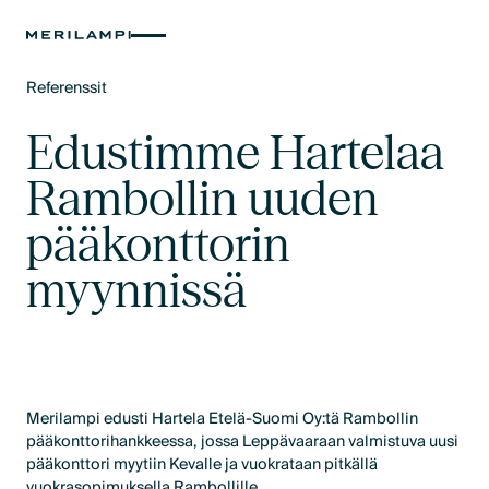
Referenssit
Text Link
Edustimme Hartelaa
Rambollin uuden
pääkonttorin
myynnissä
Merilampi edusti Hartela Etelä-Suomi Oy:tä Rambollin
pääkonttorihankkeessa, jossa Leppävaaraan valmistuva uusi
pääkonttori myytiin Kevalle ja vuokrataan pitkällä
vuokrasopimuksella Rambollille.