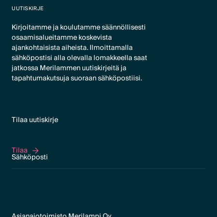
UUTISKIRJE
Kirjoitamme ja koulutamme säännöllisesti
osaamisalueitamme koskevista
ajankohtaisista aiheista. Ilmoittamalla
sähköpostisi alla olevalla lomakkeella saat
jatkossa Merilammen uutiskirjeitä ja
tapahtumakutsuja suoraan sähköpostiisi.
Tilaa uutiskirje
Tilaa
Tilaa
Asianajotoimisto Merilampi Oy