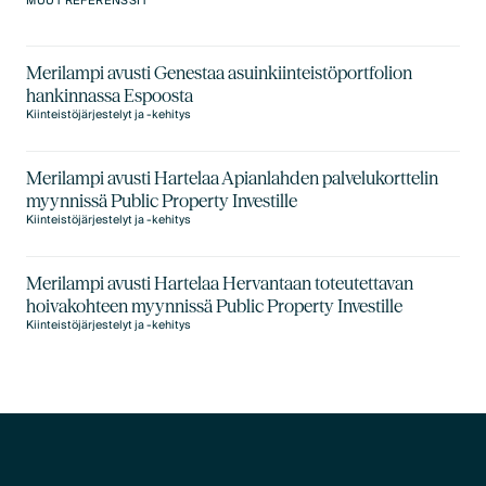
MUUT REFERENSSIT
Merilampi avusti Genestaa asuinkiinteistöportfolion
hankinnassa Espoosta
Kiinteistöjärjestelyt ja -kehitys
Merilampi avusti Hartelaa Apianlahden palvelukorttelin
myynnissä Public Property Investille
Kiinteistöjärjestelyt ja -kehitys
Merilampi avusti Hartelaa Hervantaan toteutettavan
hoivakohteen myynnissä Public Property Investille
Kiinteistöjärjestelyt ja -kehitys