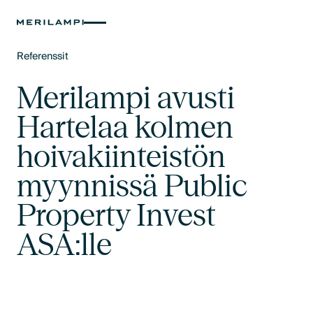
Referenssit
Text Link
Merilampi avusti
Hartelaa kolmen
hoivakiinteistön
myynnissä Public
Property Invest
ASA:lle