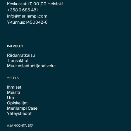
Keskuskatu 7, 00100 Helsinki
+358 9 686 481
info@merilampi.com
Y-tunnus: 1450342-6
PALVELUT
Riidanratkaisu
Transaktiot
Text Link
Muut asiantuntijapalvelut
Text Link
Text Link
YRITYS
Ihmiset
Meistä
Text Link
Ura
Text Link
Opiskelijat
Text Link
Merilampi Case
Text Link
Yhteystiedot
Text Link
Text Link
AJANKOHTAISTA