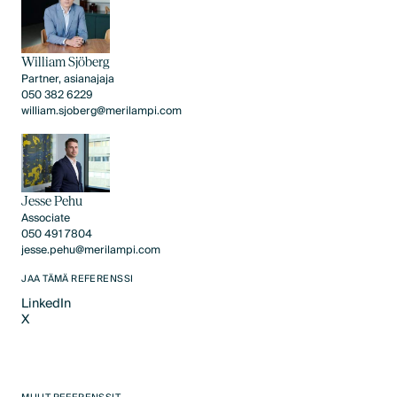
William Sjöberg
Partner, asianajaja
050 382 6229
william.sjoberg@merilampi.com
Jesse Pehu
Associate
050 491 7804
jesse.pehu@merilampi.com
JAA TÄMÄ REFERENSSI
LinkedIn
X
LinkedIn
X