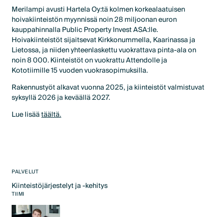
Merilampi avusti Hartela Oy:tä kolmen korkealaatuisen
hoivakiinteistön myynnissä noin 28 miljoonan euron
kauppahinnalla Public Property Invest ASA:lle.
Hoivakiinteistöt sijaitsevat Kirkkonummella, Kaarinassa ja
Lietossa, ja niiden yhteenlaskettu vuokrattava pinta-ala on
noin 8 000. Kiinteistöt on vuokrattu Attendolle ja
Kototiimille 15 vuoden vuokrasopimuksilla.
Rakennustyöt alkavat vuonna 2025, ja kiinteistöt valmistuvat
syksyllä 2026 ja keväällä 2027.
Lue lisää
täältä.
PALVELUT
Kiinteistöjärjestelyt ja -kehitys
Text Link
TIIMI