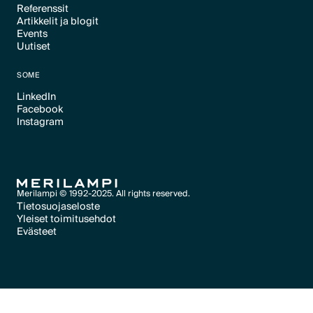
Referenssit
Artikkelit ja blogit
Text Link
Events
Text Link
Uutiset
Text Link
Text Link
SOME
LinkedIn
Facebook
Text Link
Instagram
Text Link
Text Link
Merilampi © 1992-2025. All rights reserved.
Tietosuojaseloste
Yleiset toimitusehdot
Text Link
Evästeet
Text Link
Evästeet