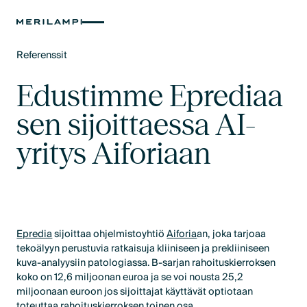
Referenssit
Text Link
Edustimme Eprediaa
sen sijoittaessa AI-
yritys Aiforiaan
Epredia
sijoittaa ohjelmistoyhtiö
Aiforia
an, joka tarjoaa
tekoälyyn perustuvia ratkaisuja kliiniseen ja prekliiniseen
kuva-analyysiin patologiassa. B-sarjan rahoituskierroksen
koko on 12,6 miljoonan euroa ja se voi nousta 25,2
miljoonaan euroon jos sijoittajat käyttävät optiotaan
toteuttaa rahoituskierroksen toinen osa.