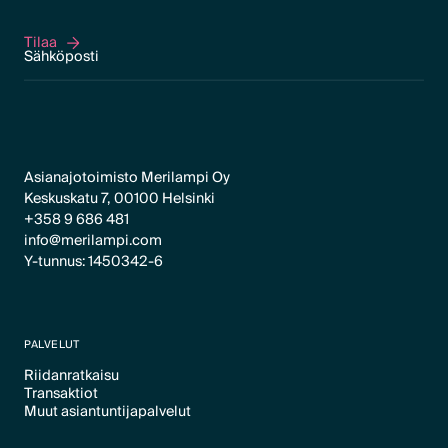
Tilaa
Tilaa
Asianajotoimisto Merilampi Oy
Keskuskatu 7, 00100 Helsinki
+358 9 686 481
info@merilampi.com
Y-tunnus: 1450342-6
PALVELUT
Riidanratkaisu
Transaktiot
Text Link
Muut asiantuntijapalvelut
Text Link
Text Link