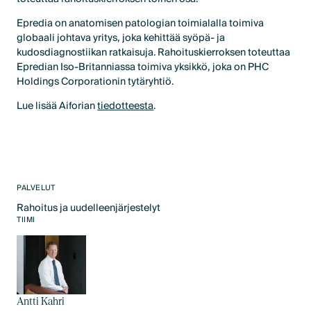
Epredia on anatomisen patologian toimialalla toimiva
globaali johtava yritys, joka kehittää syöpä- ja
kudosdiagnostiikan ratkaisuja. Rahoituskierroksen toteuttaa
Epredian Iso-Britanniassa toimiva yksikkö, joka on PHC
Holdings Corporationin tytäryhtiö.
Lue lisää Aiforian
tiedotteesta
.
PALVELUT
Rahoitus ja uudelleenjärjestelyt
Text Link
TIIMI
Antti Kahri