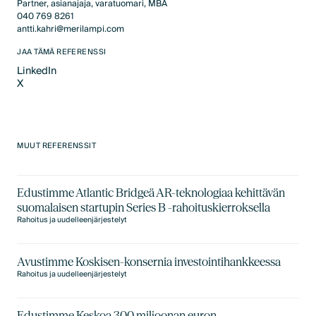
Partner, asianajaja, varatuomari, MBA
040 769 8261
antti.kahri@merilampi.com
JAA TÄMÄ REFERENSSI
LinkedIn
X
LinkedIn
X
MUUT REFERENSSIT
Edustimme Atlantic Bridgeä AR-teknologiaa kehittävän
suomalaisen startupin Series B -rahoituskierroksella
Rahoitus ja uudelleenjärjestelyt
Avustimme Koskisen-konsernia investointihankkeessa
Rahoitus ja uudelleenjärjestelyt
Edustimme Keskoa 300 miljoonan euron