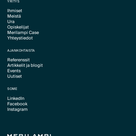
YRITYS
Ihmiset
Meistä
Text Link
Ura
Text Link
Opiskelijat
Text Link
Merilampi Case
Text Link
Yhteystiedot
Text Link
Text Link
AJANKOHTAISTA
Referenssit
Artikkelit ja blogit
Text Link
Events
Text Link
Uutiset
Text Link
Text Link
SOME
LinkedIn
Facebook
Text Link
Instagram
Text Link
Text Link