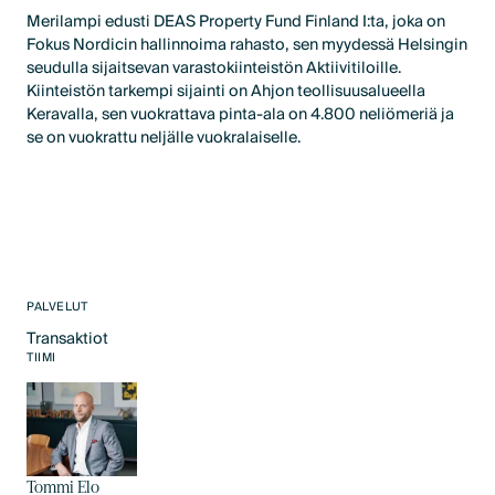
Merilampi edusti DEAS Property Fund Finland I:ta, joka on
Fokus Nordicin hallinnoima rahasto, sen myydessä Helsingin
seudulla sijaitsevan varastokiinteistön Aktiivitiloille.
Kiinteistön tarkempi sijainti on Ahjon teollisuusalueella
Keravalla, sen vuokrattava pinta-ala on 4.800 neliömeriä ja
se on vuokrattu neljälle vuokralaiselle.
PALVELUT
Transaktiot
Text Link
TIIMI
Tommi Elo