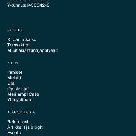
Y-tunnus: 1450342-6
PALVELUT
Riidanratkaisu
Transaktiot
Text Link
Muut asiantuntijapalvelut
Text Link
Text Link
YRITYS
Ihmiset
Meistä
Text Link
Ura
Text Link
Opiskelijat
Text Link
Merilampi Case
Text Link
Yhteystiedot
Text Link
Text Link
AJANKOHTAISTA
Referenssit
Artikkelit ja blogit
Text Link
Events
Text Link