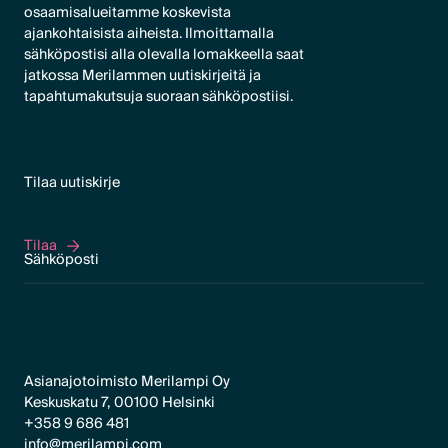
osaamisalueitamme koskevista
ajankohtaisista aiheista. Ilmoittamalla
sähköpostisi alla olevalla lomakkeella saat
jatkossa Merilammen uutiskirjeitä ja
tapahtumakutsuja suoraan sähköpostiisi.
Tilaa uutiskirje
Tilaa
Tilaa
Asianajotoimisto Merilampi Oy
Keskuskatu 7, 00100 Helsinki
+358 9 686 481
info@merilampi.com