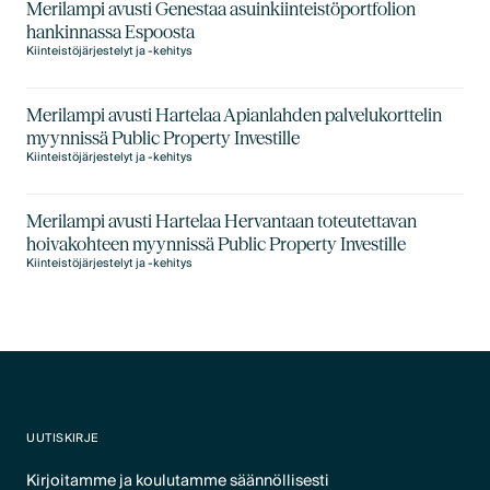
Merilampi avusti Genestaa asuinkiinteistöportfolion
hankinnassa Espoosta
Kiinteistöjärjestelyt ja -kehitys
Merilampi avusti Hartelaa Apianlahden palvelukorttelin
myynnissä Public Property Investille
Kiinteistöjärjestelyt ja -kehitys
Merilampi avusti Hartelaa Hervantaan toteutettavan
hoivakohteen myynnissä Public Property Investille
Kiinteistöjärjestelyt ja -kehitys
UUTISKIRJE
Kirjoitamme ja koulutamme säännöllisesti