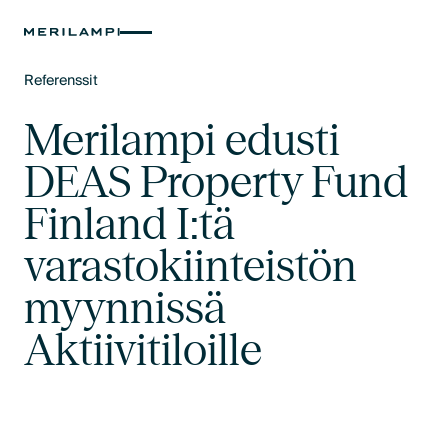
Referenssit
Text Link
Merilampi edusti
DEAS Property Fund
Finland I:tä
varastokiinteistön
myynnissä
Aktiivitiloille