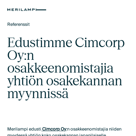
Referenssit
Text Link
Edustimme Cimcorp
Oy:n
osakkeenomistajia
yhtiön osakekannan
myynnissä
Merilampi edusti
Cimcorp Oy
:n osakkeenomistajia niiden
myydessä yhtiön koko osakekannan japanilaiselle