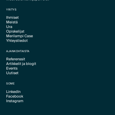
Text Link
YRITYS
Ihmiset
Meistä
Text Link
Ura
Text Link
Opiskelijat
Text Link
Merilampi Case
Text Link
Yhteystiedot
Text Link
Text Link
AJANKOHTAISTA
Referenssit
Artikkelit ja blogit
Text Link
Events
Text Link
Uutiset
Text Link
Text Link
SOME
LinkedIn
Facebook
Text Link
Instagram
Text Link
Text Link