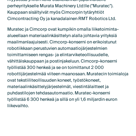
perheyritykselle Murata Machinery Ltd:lle ("Muratec").
Kauppaan sisältyivät myös Cimcorpin tytäryhtiöt
Cimcontracting Oy ja kanadalainen RMT Robotics Ltd.
Muratec ja Cimcorp ovat kumpikin omalla liiketoiminta-
alueellaan materiaalinkäsittelyn alalla johtavia yrityksiä
maailmanlaajuisesti. Cimcorp-konserni on erikoistunut
robotiikkaan perustuvien automaatiojärjestelmien
toimittamiseen rengas- ja elintarviketeollisuudelle,
vähittäiskauppaan ja postinjakeluun. Cimcorp-konserni
työllistää 300 henkeä ja se on toimittanut 2 000
robottijärjestelmää viiteen maanosaan. Muratecin toimialoja
ovat tekstiiliteollisuuden koneet, työstökoneet,
materiaalinkäsittelyjärjestelmät, viestintälaitteet ja
puhdastilojen tehdasautomaatio. Muratec-konserni
työllistää 6 300 henkeä ja sillä on yli 1,6 miljardin euron
liikevaihto.