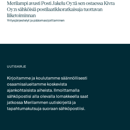
Merilampi avusti Posti Jakelu Oy:tä sen ostaessa Kivra
Oy:n sähköisiä postilaatikkoratkaisuja tuottavan
liiketoiminnan
Yritysjärjestelyt ja pääomasijoittaminen
UUTISKIRJE
Kirjoitamme ja koulutamme säännöllisesti
osaamisalueitamme koskevista
ajankohtaisista aiheista. Ilmoittamalla
sähköpostisi alla olevalla lomakkeella saat
jatkossa Merilammen uutiskirjeitä ja
tapahtumakutsuja suoraan sähköpostiisi.