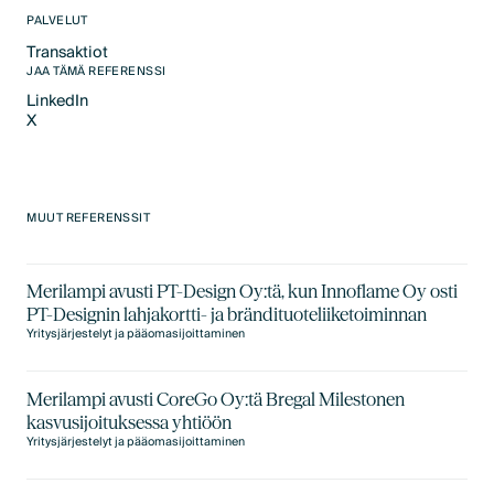
PALVELUT
Transaktiot
Text Link
JAA TÄMÄ REFERENSSI
LinkedIn
X
LinkedIn
X
MUUT REFERENSSIT
Merilampi avusti PT-Design Oy:tä, kun Innoflame Oy osti
PT-Designin lahjakortti- ja brändituoteliiketoiminnan
Yritysjärjestelyt ja pääomasijoittaminen
Merilampi avusti CoreGo Oy:tä Bregal Milestonen
kasvusijoituksessa yhtiöön
Yritysjärjestelyt ja pääomasijoittaminen