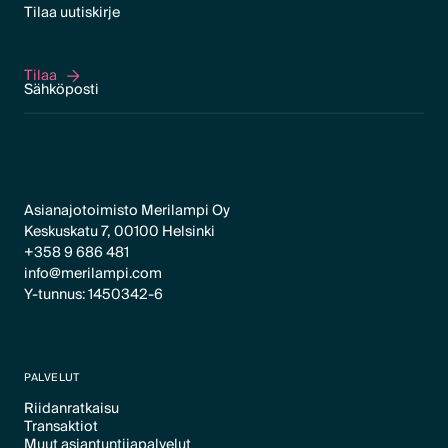
Tilaa uutiskirje
Tilaa
Tilaa
Asianajotoimisto Merilampi Oy
Keskuskatu 7, 00100 Helsinki
+358 9 686 481
info@merilampi.com
Y-tunnus: 1450342-6
PALVELUT
Riidanratkaisu
Transaktiot
Text Link
Muut asiantuntijapalvelut
Text Link