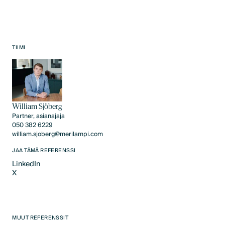
TIIMI
William Sjöberg
Partner, asianajaja
050 382 6229
william.sjoberg@merilampi.com
JAA TÄMÄ REFERENSSI
LinkedIn
X
LinkedIn
X
MUUT REFERENSSIT