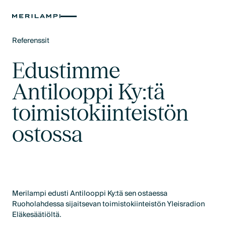
Referenssit
Text Link
Edustimme
Antilooppi Ky:tä
toimistokiinteistön
ostossa
Merilampi edusti Antilooppi Ky:tä sen ostaessa
Ruoholahdessa sijaitsevan toimistokiinteistön Yleisradion
Eläkesäätiöltä.