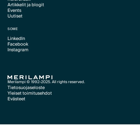
Artikkelit ja blogit
Text Link
Events
Text Link
Uutiset
Text Link
Text Link
SOME
LinkedIn
Facebook
Text Link
Instagram
Text Link
Text Link
Merilampi © 1992-2025. All rights reserved.
Tietosuojaseloste
Yleiset toimitusehdot
Text Link
Evästeet
Text Link
Evästeet