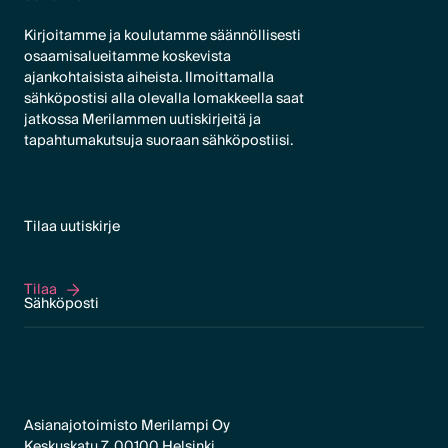
Kirjoitamme ja koulutamme säännöllisesti
osaamisalueitamme koskevista
ajankohtaisista aiheista. Ilmoittamalla
sähköpostisi alla olevalla lomakkeella saat
jatkossa Merilammen uutiskirjeitä ja
tapahtumakutsuja suoraan sähköpostiisi.
Tilaa uutiskirje
Tilaa
Tilaa
Asianajotoimisto Merilampi Oy
Keskuskatu 7, 00100 Helsinki