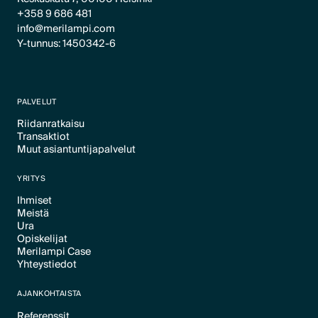
+358 9 686 481
info@merilampi.com
Y-tunnus: 1450342-6
PALVELUT
Riidanratkaisu
Transaktiot
Text Link
Muut asiantuntijapalvelut
Text Link
Text Link
YRITYS
Ihmiset
Meistä
Text Link
Ura
Text Link
Opiskelijat
Text Link
Merilampi Case
Text Link
Yhteystiedot
Text Link
Text Link
AJANKOHTAISTA
Referenssit