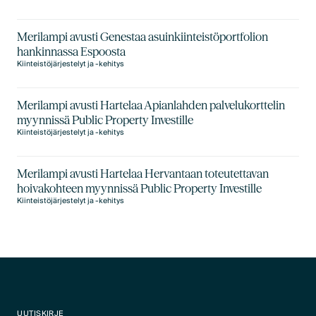
Merilampi avusti Genestaa asuinkiinteistöportfolion
hankinnassa Espoosta
Kiinteistöjärjestelyt ja -kehitys
Merilampi avusti Hartelaa Apianlahden palvelukorttelin
myynnissä Public Property Investille
Kiinteistöjärjestelyt ja -kehitys
Merilampi avusti Hartelaa Hervantaan toteutettavan
hoivakohteen myynnissä Public Property Investille
Kiinteistöjärjestelyt ja -kehitys
UUTISKIRJE