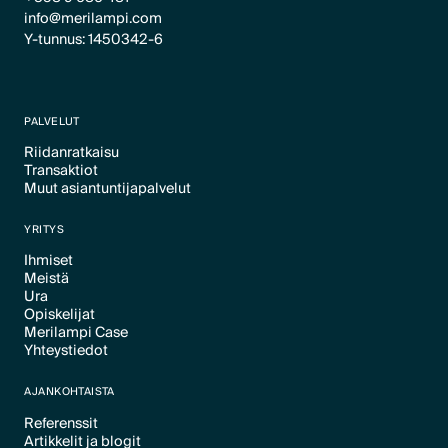
info@merilampi.com
Y-tunnus: 1450342-6
PALVELUT
Riidanratkaisu
Transaktiot
Text Link
Muut asiantuntijapalvelut
Text Link
Text Link
YRITYS
Ihmiset
Meistä
Text Link
Ura
Text Link
Opiskelijat
Text Link
Merilampi Case
Text Link
Yhteystiedot
Text Link
Text Link
AJANKOHTAISTA
Referenssit
Artikkelit ja blogit
Text Link