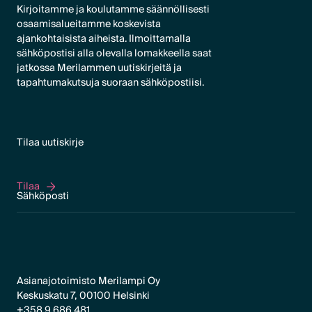
Kirjoitamme ja koulutamme säännöllisesti
osaamisalueitamme koskevista
ajankohtaisista aiheista. Ilmoittamalla
sähköpostisi alla olevalla lomakkeella saat
jatkossa Merilammen uutiskirjeitä ja
tapahtumakutsuja suoraan sähköpostiisi.
Tilaa uutiskirje
Tilaa
Tilaa
Asianajotoimisto Merilampi Oy
Keskuskatu 7, 00100 Helsinki
+358 9 686 481