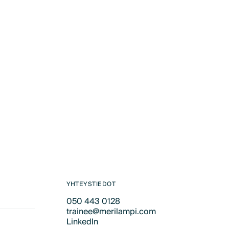
YHTEYSTIEDOT
050 443 0128
trainee@merilampi.com
Text Link
LinkedIn
Text Link