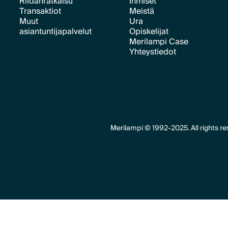
Riidanratkaisu
Ihmiset
Transaktiot
Meistä
Text Link
Text Link
Muut
Ura
Text Link
Text Link
asiantuntijapalvelut
Opiskelijat
Text Link
Merilampi Case
Text Link
Text Link
Yhteystiedot
Text Link
Text Link
Merilampi © 1992-2025. All rights re