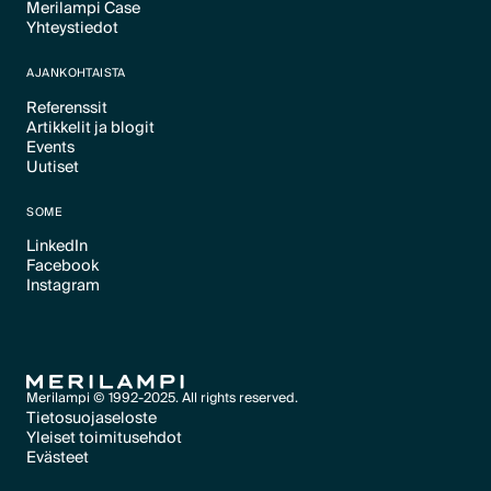
Merilampi Case
Text Link
Yhteystiedot
Text Link
Text Link
AJANKOHTAISTA
Referenssit
Artikkelit ja blogit
Text Link
Events
Text Link
Uutiset
Text Link
Text Link
SOME
LinkedIn
Facebook
Text Link
Instagram
Text Link
Text Link
Merilampi © 1992-2025. All rights reserved.
Tietosuojaseloste
Yleiset toimitusehdot
Text Link
Evästeet
Text Link
Evästeet