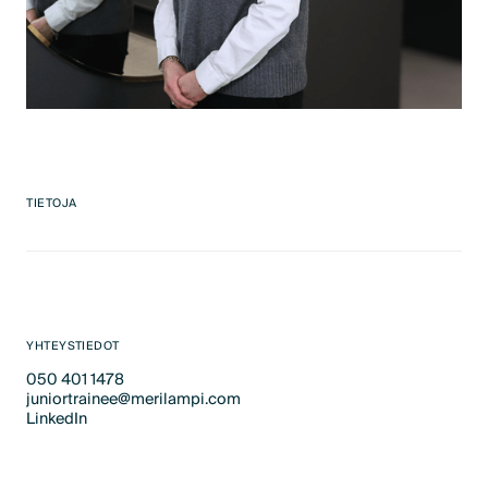
TIETOJA
YHTEYSTIEDOT
050 401 1478
juniortrainee@merilampi.com
Text Link
LinkedIn
Text Link
LinkedIn