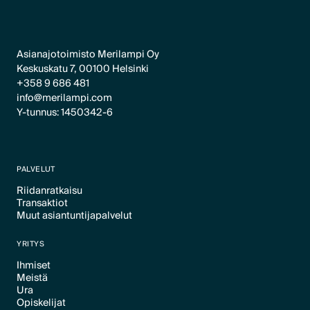
Asianajotoimisto Merilampi Oy
Keskuskatu 7, 00100 Helsinki
+358 9 686 481
info@merilampi.com
Y-tunnus: 1450342-6
PALVELUT
Riidanratkaisu
Transaktiot
Text Link
Muut asiantuntijapalvelut
Text Link
Text Link
YRITYS
Ihmiset
Meistä
Text Link
Ura
Text Link
Opiskelijat
Text Link