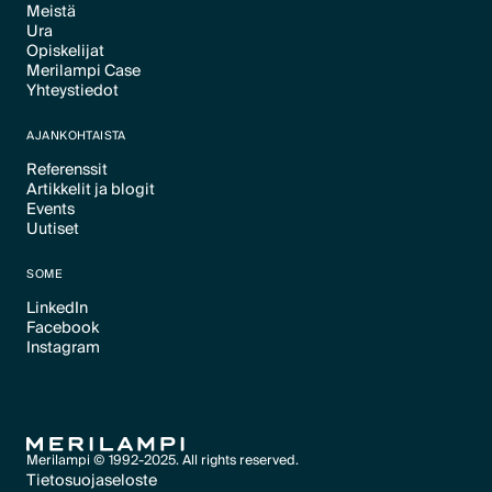
Meistä
Text Link
Ura
Text Link
Opiskelijat
Text Link
Merilampi Case
Text Link
Yhteystiedot
Text Link
Text Link
AJANKOHTAISTA
Referenssit
Artikkelit ja blogit
Text Link
Events
Text Link
Uutiset
Text Link
Text Link
SOME
LinkedIn
Facebook
Text Link
Instagram
Text Link
Text Link
Merilampi © 1992-2025. All rights reserved.
Tietosuojaseloste