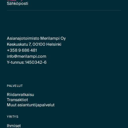
Tilaa
Asianajotoimisto Merilampi Oy
Keskuskatu 7, 00100 Helsinki
+358 9 686 481
info@merilampi.com
Y-tunnus: 1450342-6
PALVELUT
Riidanratkaisu
Transaktiot
Text Link
Muut asiantuntijapalvelut
Text Link
Text Link
YRITYS
Ihmiset