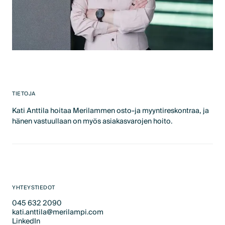
TIETOJA
Kati Anttila hoitaa Merilammen osto-ja myyntireskontraa, ja
hänen vastuullaan on myös asiakasvarojen hoito.
YHTEYSTIEDOT
045 632 2090
kati.anttila@merilampi.com
Text Link
LinkedIn
Text Link