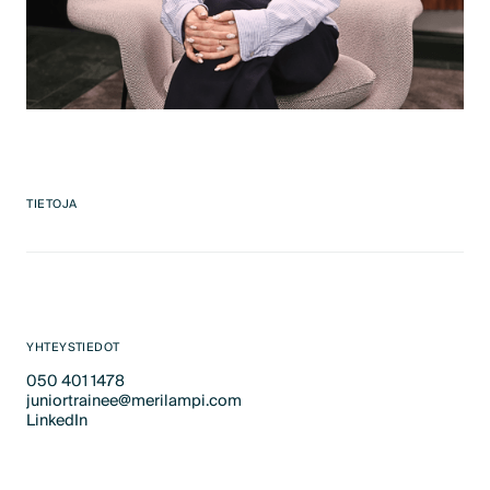
TIETOJA
YHTEYSTIEDOT
050 401 1478
juniortrainee@merilampi.com
Text Link
LinkedIn
Text Link
LinkedIn