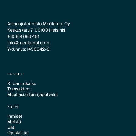
Asianajotoimisto Merilampi Oy
Keskuskatu 7, 00100 Helsinki
+358 9 686 481
info@merilampi.com
Y-tunnus: 1450342-6
PALVELUT
Riidanratkaisu
Transaktiot
Text Link
Muut asiantuntijapalvelut
Text Link
Text Link
YRITYS
Ihmiset
Meistä
Text Link
Ura
Text Link
Opiskelijat
Text Link