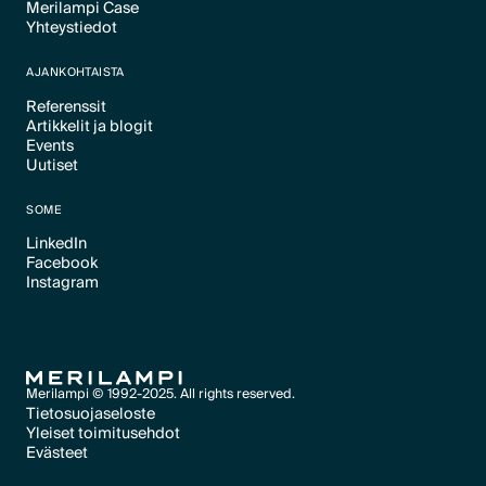
Merilampi Case
Text Link
Yhteystiedot
Text Link
Text Link
AJANKOHTAISTA
Referenssit
Artikkelit ja blogit
Text Link
Events
Text Link
Uutiset
Text Link
Text Link
SOME
LinkedIn
Facebook
Text Link
Instagram
Text Link
Text Link
Merilampi © 1992-2025. All rights reserved.
Tietosuojaseloste
Yleiset toimitusehdot
Text Link
Evästeet
Text Link
Evästeet