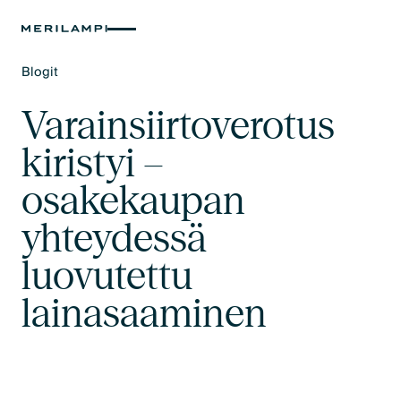
Blogit
Text Link
Varainsiirtoverotus
kiristyi –
osakekaupan
yhteydessä
luovutettu
lainasaaminen