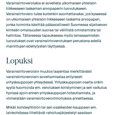
Varainsiirtoverolakia ei sovelleta ulkomaisen yhteisön
liikkeeseen laskeman arvopaperin luovutukseen.
Varainsiirtovero tulee kuitenkin suoritettavaksi, jos kyseessä
on ulkomaisen yhteisön liikkeeseen laskema arvopaperi,
jonka toiminta käsittää pääasiallisesti Suomessa sijaitsevan
kiinteän omaisuuden suoraa tai välillistä omistamista tai
hallintaa. Tällaisessa tapauksessa myös lainasaamisten
luovutukset ovat varainsiirtoverotuksen perustana edellä
mainittujen edellytysten täyttyessä.
Lopuksi
Varainsiirtoverolain muutos laajentaa merkittävästi
varainsiirtoverolain soveltamisalaa erityisesti
yrityskauppojen yhteydessä. Yrityskauppojen osalta onkin
syytä huomioida em. verotuksen kiristyminen ja sen vaikutus
hyvissä ajoin ennen yrityskauppojen toteuttamista, ja
viimeistään varainsiirtoveroilmoituksia annettaessa.
Mikäli kohdeyhtiöön tai sen osakkeiden kauppaan em.
lainkohdassa liitettävät rahoitusjärjestelyt saadaan