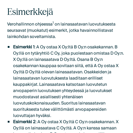
Esimerkkejä
1
Verohallinnon ohjeessa
on lainasaatavan luovutuksesta
seuraavat (muokatut) esimerkit, jotka havainnollistavat
lainkohdan soveltamista.
Esimerkki 1
: A Oy ostaa X Oy:ltä B Oy:n osakekannan. B
Oy:llä on tytäryhtiö C Oy, joka puolestaan omistaa D Oy:n.
X Oy:llä on lainasaatava D Oy:ltä. Osana B Oy:n
osakekannan kauppaa sovitaan siitä, että A Oy ostaa X
Oy:ltä D Oy:ltä olevan lainasaatavan. Osakkeiden ja
lainasaatavan luovutuksesta laaditaan erilliset
kauppakirjat. Lainasaatava katsotaan luovutetun
arvopaperin luovutuksen yhteydessä ja luovutukset
muodostavat asiallisesti yhtenäisen
luovutuskokonaisuuden. Suoritus lainasaatavan
suorituksesta tulee välittömästi arvopapereiden
luovuttajan hyväksi.
Esimerkki 2
: A Oy ostaa X Oy:ltä C Oy:n osakekannan. X
Oy:llä on lainasaatava C Oy:ltä. A Oy:n kanssa samaan