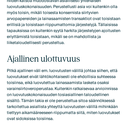
niiden katsoa muodostavan asiallisesti yhtenäisen
luovutuskokonaisuuden. Perustellusti asia voi kuitenkin olla
myös toisin, mikäli toisesta konsernista siirtyvien
arvopapereiden ja lainasaamisten transaktiot ovat toisistaan
erillisiä ja toisistaan riippumattomia järjestelyjä. Tällaisissa
tapauksissa on kuitenkin syytä harkita järjestelyjen ajoitusten
eriyttämistä toisistaan, mikäli se on mahdollista ja
liiketaloudellisesti perusteltua.
Ajallinen ulottuvuus
Pitkä ajallinen väli em. luovutusten välillä johtaa siihen, että
luovutukset eivät lähtökohtaisesti ole ehdollisia suhteessa
toisiinsa, eikä luovutettua lainasaamista lasketa osaksi
varainsiirtoveroperustaa. Kuitenkin ratkaisevaa arvioinnissa
on luovutuskokonaisuuden tosiasiallinen taloudellinen
sisältö. Tämän takia ei ole perusteltua sitoa säännöksessä
tarkoitettua asiallista yhteyttä luovutusten välillä mihinkään
tiettyyn aikamääreeseen riippumatta siitä, miten luovutukset
ovat sidoksissa toisiinsa.