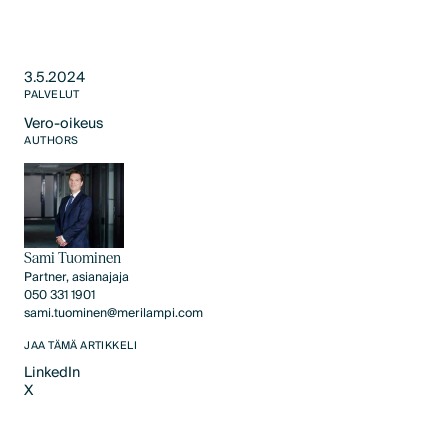
3.5.2024
PALVELUT
Vero-oikeus
Text Link
AUTHORS
Sami Tuominen
Partner, asianajaja
050 331 1901
sami.tuominen@merilampi.com
JAA TÄMÄ ARTIKKELI
LinkedIn
X
LinkedIn
X