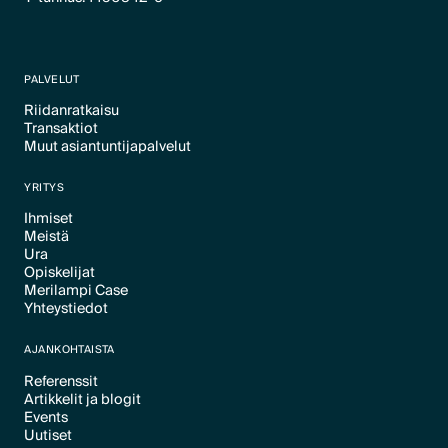
PALVELUT
Riidanratkaisu
Transaktiot
Text Link
Muut asiantuntijapalvelut
Text Link
Text Link
YRITYS
Ihmiset
Meistä
Text Link
Ura
Text Link
Opiskelijat
Text Link
Merilampi Case
Text Link
Yhteystiedot
Text Link
Text Link
AJANKOHTAISTA
Referenssit
Artikkelit ja blogit
Text Link
Events
Text Link
Uutiset
Text Link