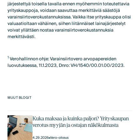
järjestettyä toisella tavalla ennen myöhemmin toteutettavia
yrityskauppoja, voidaan saavuttaa merkittäviä säästöjä
varainsiirtoverokustannuksissa. Vaikka itse yrityskauppa olisi
valuaatioltaan vähäinen, siihen liitännäiset lainajärjestelyt
voivat yllättäen nostaa varainsiirtoverokustannuksia
merkittävästi.
1
Verohallinnon ohje: Varainsiirtovero arvopapereiden
luovutuksessa, 11.1.2023, Dnro: VH/1540/00.01.00/2023.
MUUT BLOGIT
Kuka maksaa ja kuinka paljon? Yrityskaupan
verotus myyjän ja ostajan näkökulmasta
4.29.2026
Vero-oikeus