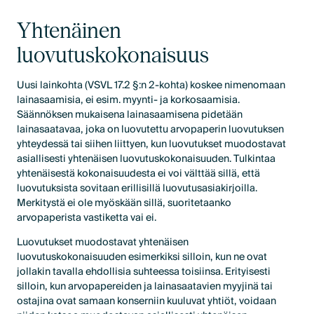
Yhtenäinen
luovutuskokonaisuus
Uusi lainkohta (VSVL 17.2 §:n 2-kohta) koskee nimenomaan
lainasaamisia, ei esim. myynti- ja korkosaamisia.
Säännöksen mukaisena lainasaamisena pidetään
lainasaatavaa, joka on luovutettu arvopaperin luovutuksen
yhteydessä tai siihen liittyen, kun luovutukset muodostavat
asiallisesti yhtenäisen luovutuskokonaisuuden. Tulkintaa
yhtenäisestä kokonaisuudesta ei voi välttää sillä, että
luovutuksista sovitaan erillisillä luovutusasiakirjoilla.
Merkitystä ei ole myöskään sillä, suoritetaanko
arvopaperista vastiketta vai ei.
Luovutukset muodostavat yhtenäisen
luovutuskokonaisuuden esimerkiksi silloin, kun ne ovat
jollakin tavalla ehdollisia suhteessa toisiinsa. Erityisesti
silloin, kun arvopapereiden ja lainasaatavien myyjinä tai
ostajina ovat samaan konserniin kuuluvat yhtiöt, voidaan