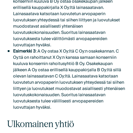
konserniin kuuluva B Oy ostaa osakekaupan jälkeen
erillisellä kauppakirjalla X Oy:ltä lainasaatavan.
Lainasaatava katsotaan luovutetun arvopaperin
luovutuksen yhteydessä tai siihen liittyen ja luovutukset
muodostavat asiallisesti yhtenäisen
luovutuskokonaisuuden. Suoritus lainasaatavan
luovutuksesta tulee välittömästi arvopapereiden
luovuttajan hyväksi.
Esimerkki 3
: A Oy ostaa X Oy:ltä C Oy:n osakekannan. C
Oy:tä on rahoittanut X Oy:n kanssa samaan konserniin
kuuluva konsernin rahoitusyhtiö B Oy. Osakekaupan
jälkeen A Oy ostaa erillisellä kauppakirjalla B Oy:ltä sillä
olevan lainasaatavan C Oy:ltä. Lainasaatava katsotaan
luovutetun arvopaperin luovutuksen yhteydessä tai siihen
liittyen ja luovutukset muodostavat asiallisesti yhtenäisen
luovutuskokonaisuuden. Suoritus lainasaatavan
luovutuksesta tulee välillisesti arvopapereiden
luovuttajan hyväksi.
Ulkomainen yhtiö