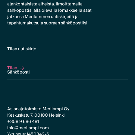
ajankohtaisista aiheista. Ilmoittamalla
sähköpostisi alla olevalla lomakkeella saat
jatkossa Merilammen uutiskirjeitä ja
tapahtumakutsuja suoraan sähköpostiisi.
Tilaa uutiskirje
Tilaa
Tilaa
Asianajotoimisto Merilampi Oy
Keskuskatu 7, 00100 Helsinki
+358 9 686 481
info@merilampi.com
Y-tunnus: 1450342-6