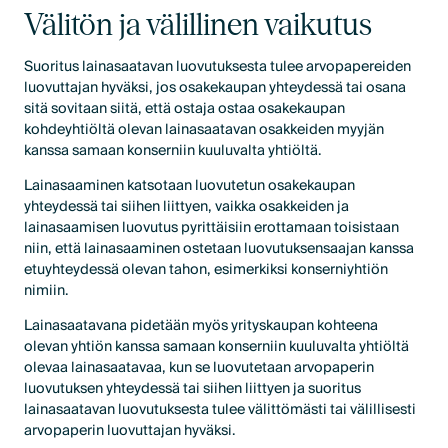
Välitön ja välillinen vaikutus
Suoritus lainasaatavan luovutuksesta tulee arvopapereiden
luovuttajan hyväksi, jos osakekaupan yhteydessä tai osana
sitä sovitaan siitä, että ostaja ostaa osakekaupan
kohdeyhtiöltä olevan lainasaatavan osakkeiden myyjän
kanssa samaan konserniin kuuluvalta yhtiöltä.
Lainasaaminen katsotaan luovutetun osakekaupan
yhteydessä tai siihen liittyen, vaikka osakkeiden ja
lainasaamisen luovutus pyrittäisiin erottamaan toisistaan
niin, että lainasaaminen ostetaan luovutuksensaajan kanssa
etuyhteydessä olevan tahon, esimerkiksi konserniyhtiön
nimiin.
Lainasaatavana pidetään myös yrityskaupan kohteena
olevan yhtiön kanssa samaan konserniin kuuluvalta yhtiöltä
olevaa lainasaatavaa, kun se luovutetaan arvopaperin
luovutuksen yhteydessä tai siihen liittyen ja suoritus
lainasaatavan luovutuksesta tulee välittömästi tai välillisesti
arvopaperin luovuttajan hyväksi.