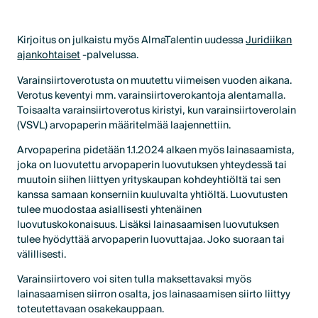
Kirjoitus on julkaistu myös AlmaTalentin uudessa
Juridiikan
ajankohtaiset
-palvelussa.
Varainsiirtoverotusta on muutettu viimeisen vuoden aikana.
Verotus keventyi mm. varainsiirtoverokantoja alentamalla.
Toisaalta varainsiirtoverotus kiristyi, kun varainsiirtoverolain
(VSVL) arvopaperin määritelmää laajennettiin.
Arvopaperina pidetään 1.1.2024 alkaen myös lainasaamista,
joka on luovutettu arvopaperin luovutuksen yhteydessä tai
muutoin siihen liittyen yrityskaupan kohdeyhtiöltä tai sen
kanssa samaan konserniin kuuluvalta yhtiöltä. Luovutusten
tulee muodostaa asiallisesti yhtenäinen
luovutuskokonaisuus. Lisäksi lainasaamisen luovutuksen
tulee hyödyttää arvopaperin luovuttajaa. Joko suoraan tai
välillisesti.
Varainsiirtovero voi siten tulla maksettavaksi myös
lainasaamisen siirron osalta, jos lainasaamisen siirto liittyy
toteutettavaan osakekauppaan.