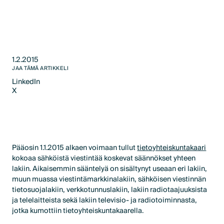
1.2.2015
JAA TÄMÄ ARTIKKELI
LinkedIn
X
LinkedIn
X
Pääosin 1.1.2015 alkaen voimaan tullut
tietoyhteiskuntakaari
kokoaa sähköistä viestintää koskevat säännökset yhteen
lakiin. Aikaisemmin sääntelyä on sisältynyt useaan eri lakiin,
muun muassa viestintämarkkinalakiin, sähköisen viestinnän
tietosuojalakiin, verkkotunnuslakiin, lakiin radiotaajuuksista
ja telelaitteista sekä lakiin televisio- ja radiotoiminnasta,
jotka kumottiin tietoyhteiskuntakaarella.