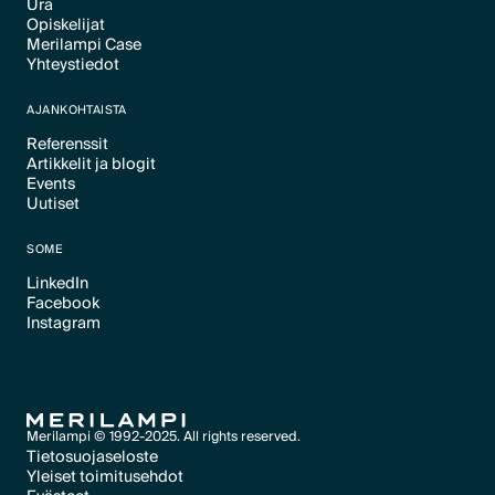
Ura
Text Link
Opiskelijat
Text Link
Merilampi Case
Text Link
Yhteystiedot
Text Link
Text Link
AJANKOHTAISTA
Referenssit
Artikkelit ja blogit
Text Link
Events
Text Link
Uutiset
Text Link
Text Link
SOME
LinkedIn
Facebook
Text Link
Instagram
Text Link
Text Link
Merilampi © 1992-2025. All rights reserved.
Tietosuojaseloste
Yleiset toimitusehdot
Text Link