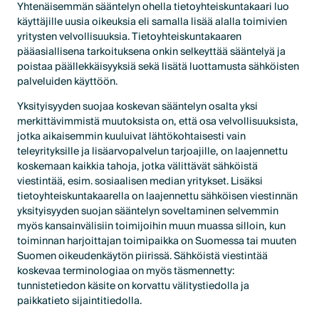
Yhtenäisemmän sääntelyn ohella tietoyhteiskuntakaari luo
käyttäjille uusia oikeuksia eli samalla lisää alalla toimivien
yritysten velvollisuuksia. Tietoyhteiskuntakaaren
pääasiallisena tarkoituksena onkin selkeyttää sääntelyä ja
poistaa päällekkäisyyksiä sekä lisätä luottamusta sähköisten
palveluiden käyttöön.
Yksityisyyden suojaa koskevan sääntelyn osalta yksi
merkittävimmistä muutoksista on, että osa velvollisuuksista,
jotka aikaisemmin kuuluivat lähtökohtaisesti vain
teleyrityksille ja lisäarvopalvelun tarjoajille, on laajennettu
koskemaan kaikkia tahoja, jotka välittävät sähköistä
viestintää, esim. sosiaalisen median yritykset. Lisäksi
tietoyhteiskuntakaarella on laajennettu sähköisen viestinnän
yksityisyyden suojan sääntelyn soveltaminen selvemmin
myös kansainvälisiin toimijoihin muun muassa silloin, kun
toiminnan harjoittajan toimipaikka on Suomessa tai muuten
Suomen oikeudenkäytön piirissä. Sähköistä viestintää
koskevaa terminologiaa on myös täsmennetty:
tunnistetiedon käsite on korvattu välitystiedolla ja
paikkatieto sijaintitiedolla.