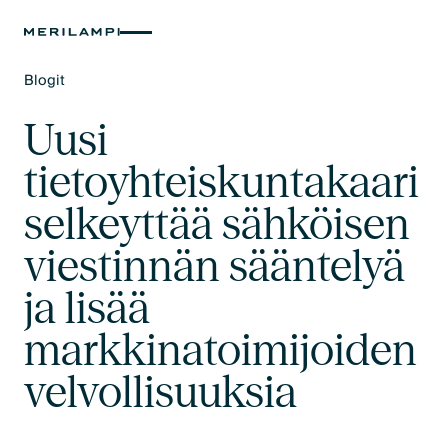
Blogit
Text Link
Uusi
tietoyhteiskuntakaari
selkeyttää sähköisen
viestinnän sääntelyä
ja lisää
markkinatoimijoiden
velvollisuuksia