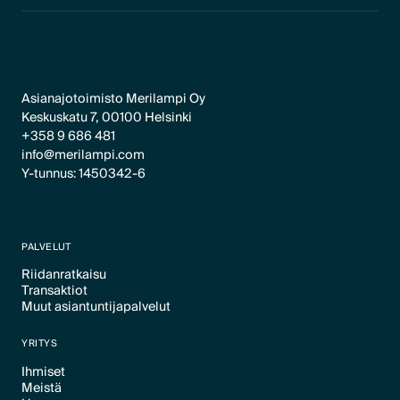
Asianajotoimisto Merilampi Oy
Keskuskatu 7, 00100 Helsinki
+358 9 686 481
info@merilampi.com
Y-tunnus: 1450342-6
PALVELUT
Riidanratkaisu
Transaktiot
Text Link
Muut asiantuntijapalvelut
Text Link
Text Link
YRITYS
Ihmiset
Meistä
Text Link