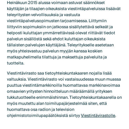
Heinäkuun 2015 alussa voimaan astuvat säännökset
käyttäjän ja tilaajien oikeuksista viestintäpalveluissa lisäävät
teleyritysten velvollisuuksia ja vastuuta
viestintäpalvelusopimusten tarjoamisessa. Liittymiin
liittyviin sopimuksiin on jatkossa sisällytettävä selkeät ja
helposti kuluttajan ymmärrettävissä olevat riittävät tiedot
palvelun sisällöstä sekä ehdot kuluttajan oikeuksista
tällaisten palvelujen käyttäjänä. Teleyritykselle asetetaan
myös yhteisvastuu palvelun myyjän kanssa koskien
matkapuhelimella tilattuja ja maksettuja palveluita ja
tuotteita.
Viestintävirasto saa tietoyhteiskuntakaaren nojalla lisää
valtuuksia. Viestintävirasto voi vastaisuudessa muun muassa
puuttua viestintämarkkinoilla huomattavaa markkinavoimaa
omaavien yritysten hinnoitteluun määräämällä yrityksen
tukkutuotteelle enimmäishinnan. Tietoyhteiskuntakaarella on
myös muutettu alan toimilupajärjestelmää siten, että
huomattava osa radion ja television
ohjelmistotoimilupapäätöksistä siirtyy
Viestintävirastolle
.