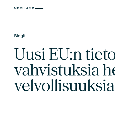
Blogit
Text Link
Uusi EU:n tieto
vahvistuksia h
velvollisuuksia