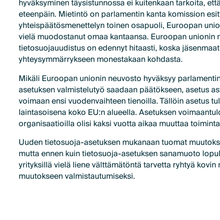
hyväksyminen täysistunnossa ei kuitenkaan tarkoita, ett
eteenpäin. Mietintö on parlamentin kanta komission esi
yhteispäätösmenettelyn toinen osapuoli, Euroopan union
vielä muodostanut omaa kantaansa. Euroopan unionin 
tietosuojauudistus on edennyt hitaasti, koska jäsenmaat
yhteysymmärrykseen monestakaan kohdasta.
Mikäli Euroopan unionin neuvosto hyväksyy parlamentin
asetuksen valmistelutyö saadaan päätökseen, asetus ast
voimaan ensi vuodenvaihteen tienoilla. Tällöin asetus tu
laintasoisena koko EU:n alueella. Asetuksen voimaantulon
organisaatioilla olisi kaksi vuotta aikaa muuttaa toimin
Uuden tietosuoja-asetuksen mukanaan tuomat muutokse
mutta ennen kuin tietosuoja-asetuksen sanamuoto lopulli
yrityksillä vielä liene välttämätöntä tarvetta ryhtyä kovin 
muutokseen valmistautumiseksi.