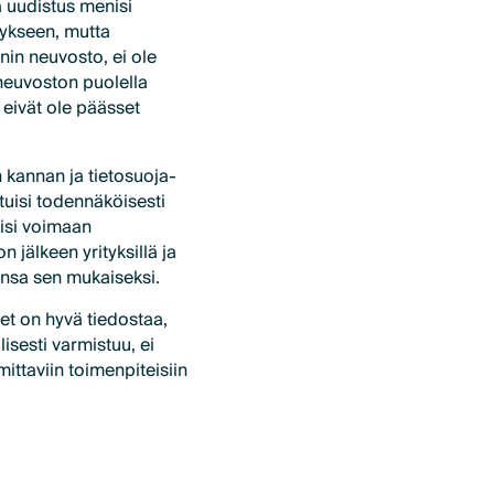
ä uudistus menisi
tykseen, mutta
in neuvosto, ei ole
neuvoston puolella
 eivät ole päässet
 kannan ja tietosuoja-
uisi todennäköisesti
lisi voimaan
 jälkeen yrityksillä ja
tansa sen mukaiseksi.
t on hyvä tiedostaa,
sesti varmistuu, ei
mittaviin toimenpiteisiin