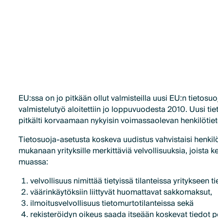
EU:ssa on jo pitkään ollut valmisteilla uusi EU:n tietos
valmistelutyö aloitettiin jo loppuvuodesta 2010. Uusi tie
pitkälti korvaamaan nykyisin voimassaolevan henkilötie
Tietosuoja-asetusta koskeva uudistus vahvistaisi henkilöt
mukanaan yrityksille merkittäviä velvollisuuksia, joista
muassa:
velvollisuus nimittää tietyissä tilanteissa yritykseen 
väärinkäytöksiin liittyvät huomattavat sakkomaksut,
ilmoitusvelvollisuus tietomurtotilanteissa sekä
rekisteröidyn oikeus saada itseään koskevat tiedot po