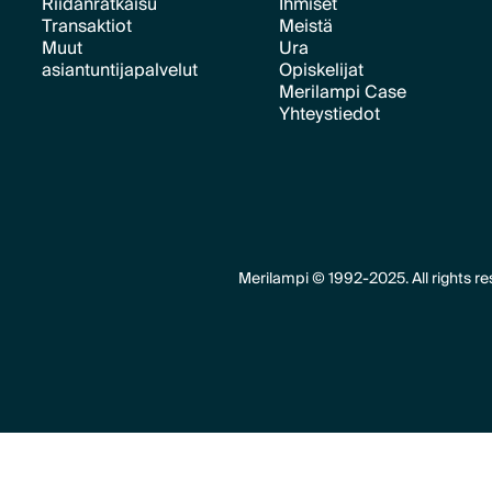
Riidanratkaisu
Ihmiset
Transaktiot
Meistä
Text Link
Text Link
Muut
Ura
Text Link
Text Link
asiantuntijapalvelut
Opiskelijat
Text Link
Merilampi Case
Text Link
Text Link
Yhteystiedot
Text Link
Text Link
Merilampi © 1992-2025. All rights re