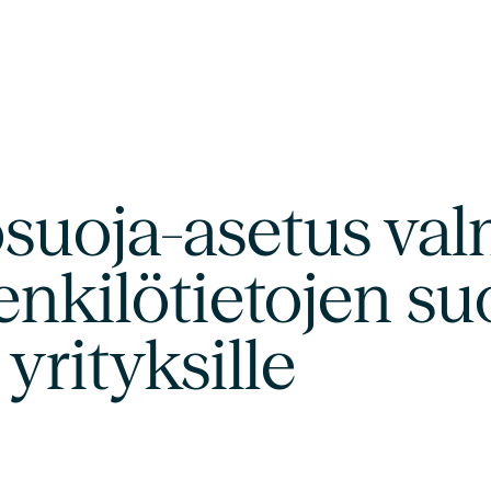
suoja-asetus valm
enkilötietojen su
 yrityksille