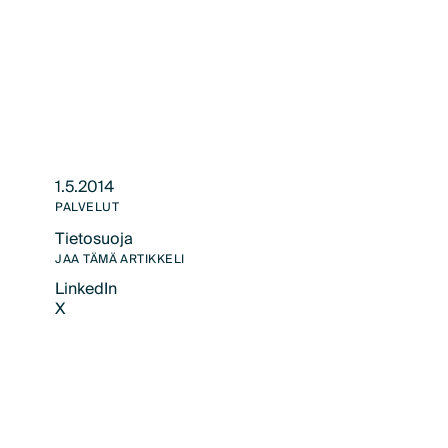
1.5.2014
PALVELUT
Tietosuoja
Text Link
JAA TÄMÄ ARTIKKELI
LinkedIn
X
LinkedIn
X