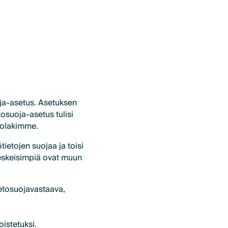
uoja-asetus. Asetuksen
tosuoja-asetus tulisi
tolakimme.
ietojen suojaa ja toisi
 keskeisimpiä ovat muun
tietosuojavastaava,
istetuksi.