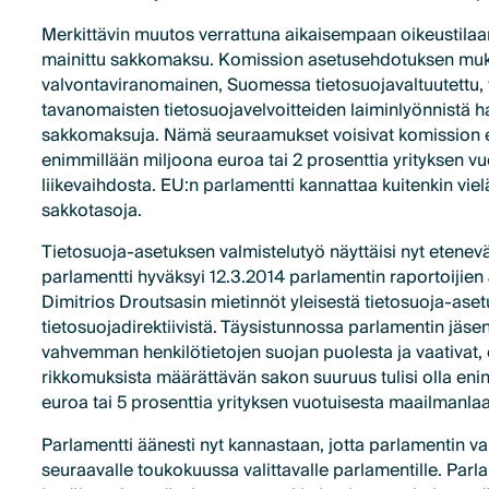
Merkittävin muutos verrattuna aikaisempaan oikeustilaa
mainittu sakkomaksu. Komission asetusehdotuksen mu
valvontaviranomainen, Suomessa tietosuojavaltuutettu, 
tavanomaisten tietosuojavelvoitteiden laiminlyönnistä hal
sakkomaksuja. Nämä seuraamukset voisivat komission 
enimmillään miljoona euroa tai 2 prosenttia yrityksen vu
liikevaihdosta. EU:n parlamentti kannattaa kuitenkin vi
sakkotasoja.
Tietosuoja-asetuksen valmistelutyö näyttäisi nyt etene
parlamentti hyväksyi 12.3.2014 parlamentin raportoijien 
Dimitrios Droutsasin mietinnöt yleisestä tietosuoja-aset
tietosuojadirektiivistä. Täysistunnossa parlamentin jäse
vahvemman henkilötietojen suojan puolesta ja vaativat, 
rikkomuksista määrättävän sakon suuruus tulisi olla en
euroa tai 5 prosenttia yrityksen vuotuisesta maailmanlaa
Parlamentti äänesti nyt kannastaan, jotta parlamentin val
seuraavalle toukokuussa valittavalle parlamentille. Par