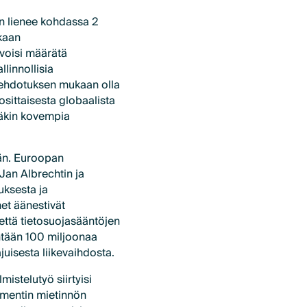
n lienee kohdassa 2
kaan
voisi määrätä
linnollisia
ehdotuksen mukaan olla
osittaisesta globaalista
eläkin kovempia
vän. Euroopan
Jan Albrechtin ja
uksesta ja
net äänestivät
että tietosuojasääntöjen
intään 100 miljoonaa
juisesta liikevaihdosta.
mistelutyö siirtyisi
lamentin mietinnön