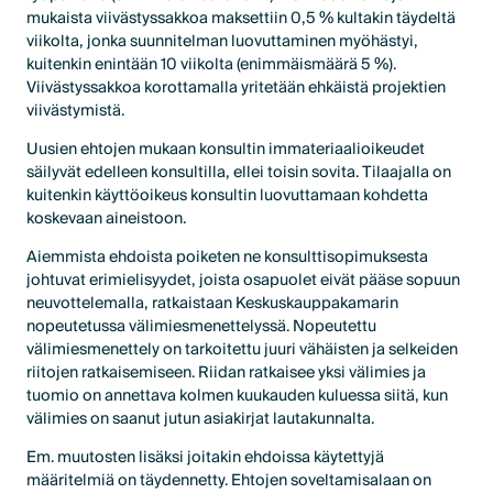
mukaista viivästyssakkoa maksettiin 0,5 % kultakin täydeltä
viikolta, jonka suunnitelman luovuttaminen myöhästyi,
kuitenkin enintään 10 viikolta (enimmäismäärä 5 %).
Viivästyssakkoa korottamalla yritetään ehkäistä projektien
viivästymistä.
Uusien ehtojen mukaan konsultin immateriaalioikeudet
säilyvät edelleen konsultilla, ellei toisin sovita. Tilaajalla on
kuitenkin käyttöoikeus konsultin luovuttamaan kohdetta
koskevaan aineistoon.
Aiemmista ehdoista poiketen ne konsulttisopimuksesta
johtuvat erimielisyydet, joista osapuolet eivät pääse sopuun
neuvottelemalla, ratkaistaan Keskuskauppakamarin
nopeutetussa välimiesmenettelyssä. Nopeutettu
välimiesmenettely on tarkoitettu juuri vähäisten ja selkeiden
riitojen ratkaisemiseen. Riidan ratkaisee yksi välimies ja
tuomio on annettava kolmen kuukauden kuluessa siitä, kun
välimies on saanut jutun asiakirjat lautakunnalta.
Em. muutosten lisäksi joitakin ehdoissa käytettyjä
määritelmiä on täydennetty. Ehtojen soveltamisalaan on