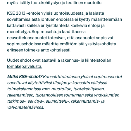
myös lisätty tuotekehitystyö ja teollinen muotoilu.
KSE 2013 -ehtojen yleisluontoisuudesta ja laajasta
soveltamisalasta johtuen ehdoissa ei kyetty määrittelemään
kattavasti kaikkia erityistilanteita koskevia ehtoja ja
menettelyjä. Sopimusehtoja laadittaessa
neuvotteluosapuolet totesivat, että osapuolet sopisivat
sopimusehdoissa määrittelemättömistä yksityiskohdista
erikseen toimeksiantokohtaisesti.
Uudet ehdot ovat saatavilla
rakennus- ja kiinteistöalan
lomakepalvelusta.
Mitkä KSE-ehdot?
Konsulttitoiminnan yleiset sopimusehdot
soveltuvat käytettäviksi tilaajan ja konsultin välisissä
toimeksiannoissa mm. muotoilun, tuotekehityksen,
rakentamisen, tuotannollisen toiminnan sekä yhdyskuntien
tutkimus-, selvitys-, suunnittelu-, rakennuttamis- ja
valvontatehtävissä.