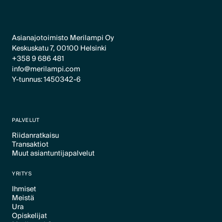
Asianajotoimisto Merilampi Oy
Keskuskatu 7, 00100 Helsinki
+358 9 686 481
info@merilampi.com
Y-tunnus: 1450342-6
PALVELUT
Riidanratkaisu
Transaktiot
Text Link
Muut asiantuntijapalvelut
Text Link
Text Link
YRITYS
Ihmiset
Meistä
Text Link
Ura
Text Link
Opiskelijat
Text Link