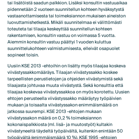
tai lisätöistä saadun palkkion. Lisäksi konsultin vastuuaikaa
pidennetään 2 vuoteen suunnitellun kohteen hyväksytystä
vastaanottamisesta tai toimeksiannon mukaisen aineiston
luovuttamishetkestä. Mikäli suunnitelmaa ei välittömästi
toteuteta tai tilaaja keskeyttää suunnitellun kohteen
rakentamisen, konsultin vastuu on voimassa 5 vuotta.
Aiemmin konsultin vastuu päättyi 1 vuoden kuluttua
suunnittelukohteen valmistumisesta, elleivät osapuolet
sopineet toisin.
Uusiin KSE 2013 -ehtoihin on lisätty myös tilaajaa koskeva
viivästyssakkomääräys. Tilaajan viivästyssakko koskee
tarpeellisten perustietojen ja ohjeiden viivästymistä sekä
tilaajasta johtuvaa muuta viivästystä. Sekä konsulttia että
tilaajaa koskevaa viivästyssakkoa on myös korotettu. Uusien
ehtojen perusteella viivästyssakko määräytyy työpäivien
mukaan ja toisaalta viivästyssakon enimmäismäärä on
jatkossa suurempi. KSE 2013 -ehtojen mukaan
viivästyssakon määrä on 0,2 % toimeksiannon
kokonaispalkkiosta (ml. lisä- ja muutostyöt) kultakin
viivästyneeltä täydeltä työpäivältä, kuitenkin enintään 50
työpäivältä (enimmäismäärä 10 %). KSE 1995 -ehtojen