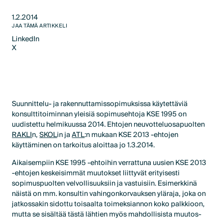
1.2.2014
JAA TÄMÄ ARTIKKELI
LinkedIn
X
LinkedIn
X
Suunnittelu- ja rakennuttamissopimuksissa käytettäviä
konsulttitoiminnan yleisiä sopimusehtoja KSE 1995 on
uudistettu helmikuussa 2014. Ehtojen neuvotteluosapuolten
RAKLI
n,
SKOL
in ja
ATL
:n mukaan KSE 2013 -ehtojen
käyttäminen on tarkoitus aloittaa jo 1.3.2014.
Aikaisempiin KSE 1995 -ehtoihin verrattuna uusien KSE 2013
-ehtojen keskeisimmät muutokset liittyvät erityisesti
sopimuspuolten velvollisuuksiin ja vastuisiin. Esimerkkinä
näistä on mm. konsultin vahingonkorvauksen yläraja, joka on
jatkossakin sidottu toisaalta toimeksiannon koko palkkioon,
mutta se sisältää tästä lähtien myös mahdollisista muutos-