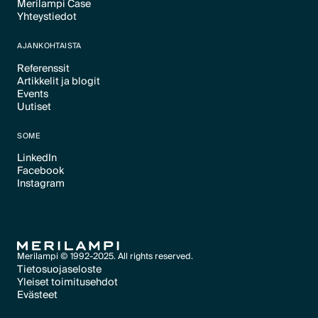
Merilampi Case
Text Link
Yhteystiedot
Text Link
Text Link
AJANKOHTAISTA
Referenssit
Artikkelit ja blogit
Text Link
Events
Text Link
Uutiset
Text Link
Text Link
SOME
LinkedIn
Facebook
Text Link
Instagram
Text Link
Text Link
Merilampi © 1992-2025. All rights reserved.
Tietosuojaseloste
Yleiset toimitusehdot
Text Link
Evästeet
Text Link
Evästeet