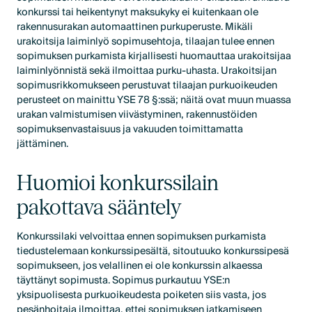
konkurssi tai heikentynyt maksukyky ei kuitenkaan ole
rakennusurakan automaattinen purkuperuste. Mikäli
urakoitsija laiminlyö sopimusehtoja, tilaajan tulee ennen
sopimuksen purkamista kirjallisesti huomauttaa urakoitsijaa
laiminlyönnistä sekä ilmoittaa purku-uhasta. Urakoitsijan
sopimusrikkomukseen perustuvat tilaajan purkuoikeuden
perusteet on mainittu YSE 78 §:ssä; näitä ovat muun muassa
urakan valmistumisen viivästyminen, rakennustöiden
sopimuksenvastaisuus ja vakuuden toimittamatta
jättäminen.
Huomioi konkurssilain
pakottava sääntely
Konkurssilaki velvoittaa ennen sopimuksen purkamista
tiedustelemaan konkurssipesältä, sitoutuuko konkurssipesä
sopimukseen, jos velallinen ei ole konkurssin alkaessa
täyttänyt sopimusta. Sopimus purkautuu YSE:n
yksipuolisesta purkuoikeudesta poiketen siis vasta, jos
pesänhoitaja ilmoittaa, ettei sopimuksen jatkamiseen