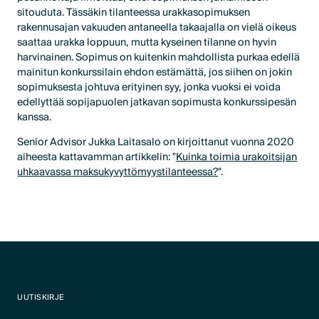
sitouduta. Tässäkin tilanteessa urakkasopimuksen
rakennusajan vakuuden antaneella takaajalla on vielä oikeus
saattaa urakka loppuun, mutta kyseinen tilanne on hyvin
harvinainen. Sopimus on kuitenkin mahdollista purkaa edellä
mainitun konkurssilain ehdon estämättä, jos siihen on jokin
sopimuksesta johtuva erityinen syy, jonka vuoksi ei voida
edellyttää sopijapuolen jatkavan sopimusta konkurssipesän
kanssa.
Senior Advisor Jukka Laitasalo on kirjoittanut vuonna 2020
aiheesta kattavamman artikkelin: "
Kuinka toimia urakoitsijan
uhkaavassa maksukyvyttömyystilanteessa?
".
UUTISKIRJE