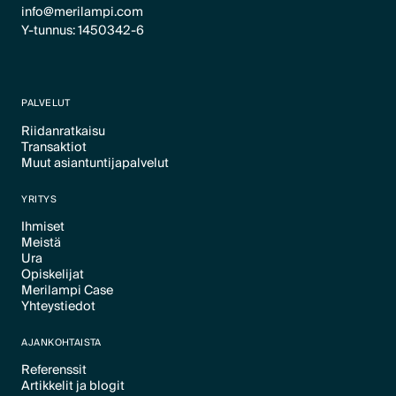
info@merilampi.com
Y-tunnus: 1450342-6
PALVELUT
Riidanratkaisu
Transaktiot
Text Link
Muut asiantuntijapalvelut
Text Link
Text Link
YRITYS
Ihmiset
Meistä
Text Link
Ura
Text Link
Opiskelijat
Text Link
Merilampi Case
Text Link
Yhteystiedot
Text Link
Text Link
AJANKOHTAISTA
Referenssit
Artikkelit ja blogit
Text Link