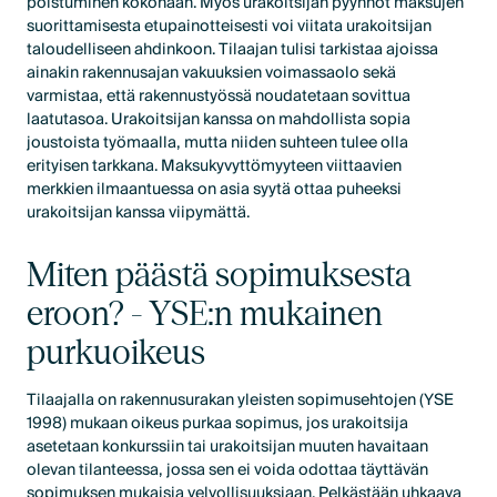
poistuminen kokonaan. Myös urakoitsijan pyynnöt maksujen
suorittamisesta etupainotteisesti voi viitata urakoitsijan
taloudelliseen ahdinkoon. Tilaajan tulisi tarkistaa ajoissa
ainakin rakennusajan vakuuksien voimassaolo sekä
varmistaa, että rakennustyössä noudatetaan sovittua
laatutasoa. Urakoitsijan kanssa on mahdollista sopia
joustoista työmaalla, mutta niiden suhteen tulee olla
erityisen tarkkana. Maksukyvyttömyyteen viittaavien
merkkien ilmaantuessa on asia syytä ottaa puheeksi
urakoitsijan kanssa viipymättä.
Miten päästä sopimuksesta
eroon? - YSE:n mukainen
purkuoikeus
Tilaajalla on rakennusurakan yleisten sopimusehtojen (YSE
1998) mukaan oikeus purkaa sopimus, jos urakoitsija
asetetaan konkurssiin tai urakoitsijan muuten havaitaan
olevan tilanteessa, jossa sen ei voida odottaa täyttävän
sopimuksen mukaisia velvollisuuksiaan. Pelkästään uhkaava