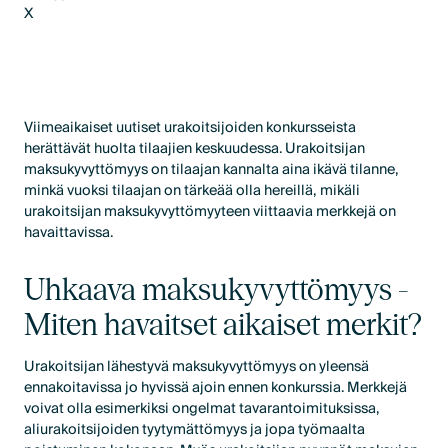
X
LinkedIn
X
Viimeaikaiset uutiset urakoitsijoiden konkursseista
herättävät huolta tilaajien keskuudessa. Urakoitsijan
maksukyvyttömyys on tilaajan kannalta aina ikävä tilanne,
minkä vuoksi tilaajan on tärkeää olla hereillä, mikäli
urakoitsijan maksukyvyttömyyteen viittaavia merkkejä on
havaittavissa.
Uhkaava maksukyvyttömyys -
Miten havaitset aikaiset merkit?
Urakoitsijan lähestyvä maksukyvyttömyys on yleensä
ennakoitavissa jo hyvissä ajoin ennen konkurssia. Merkkejä
voivat olla esimerkiksi ongelmat tavarantoimituksissa,
aliurakoitsijoiden tyytymättömyys ja jopa työmaalta