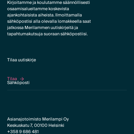
Kirjoitamme ja koulutamme säännöllisesti
osaamisalueitamme koskevista
ajankohtaisista aiheista. Ilmoittamalla
sähköpostisi alla olevalla lomakkeella saat
jatkossa Merilammen uutiskirjeitä ja
tapahtumakutsuja suoraan sähköpostiisi.
Tilaa uutiskirje
Tilaa
Tilaa
Asianajotoimisto Merilampi Oy
Keskuskatu 7, 00100 Helsinki
+358 9 686 481