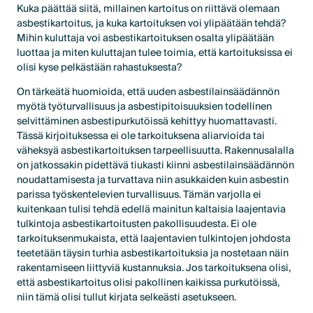
Kuka päättää siitä, millainen kartoitus on riittävä olemaan
asbestikartoitus, ja kuka kartoituksen voi ylipäätään tehdä?
Mihin kuluttaja voi asbestikartoituksen osalta ylipäätään
luottaa ja miten kuluttajan tulee toimia, että kartoituksissa ei
olisi kyse pelkästään rahastuksesta?
On tärkeätä huomioida, että uuden asbestilainsäädännön
myötä työturvallisuus ja asbestipitoisuuksien todellinen
selvittäminen asbestipurkutöissä kehittyy huomattavasti.
Tässä kirjoituksessa ei ole tarkoituksena aliarvioida tai
väheksyä asbestikartoituksen tarpeellisuutta. Rakennusalalla
on jatkossakin pidettävä tiukasti kiinni asbestilainsäädännön
noudattamisesta ja turvattava niin asukkaiden kuin asbestin
parissa työskentelevien turvallisuus. Tämän varjolla ei
kuitenkaan tulisi tehdä edellä mainitun kaltaisia laajentavia
tulkintoja asbestikartoitusten pakollisuudesta. Ei ole
tarkoituksenmukaista, että laajentavien tulkintojen johdosta
teetetään täysin turhia asbestikartoituksia ja nostetaan näin
rakentamiseen liittyviä kustannuksia. Jos tarkoituksena olisi,
että asbestikartoitus olisi pakollinen kaikissa purkutöissä,
niin tämä olisi tullut kirjata selkeästi asetukseen.