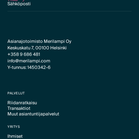
Tilaa
Asianajotoimisto Merilampi Oy
Keskuskatu 7, 00100 Helsinki
+358 9 686 481
info@merilampi.com
Y-tunnus: 1450342-6
PALVELUT
Riidanratkaisu
Transaktiot
Text Link
Muut asiantuntijapalvelut
Text Link
Text Link
YRITYS
Ihmiset