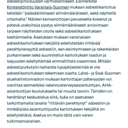
asbestipitoisuuden varmistamiseen. Esimerkiksi
Kiinteistöliitto Varsinais-Suomen
mukaan asbestikartoitus
tehdään ”pääsääntöisesti silmämääräisesti, sekä näytteitä
ottamalla.” Näiden kannanottojen perusteella kokenut ja
pätevä urakoitsija pystyy silmämääräisesti arvioimaan
tarpeen näytteiden otolle sekä asbestikartoituksen
teettämiselle. Asetuksen mukaan varsinaisen
asbestikartoituksen tekijältä edellytetään riittävää
perehtyneisyyttä asbestiin, sen esiintymiseen ja rakenteiden
purkamiseen sekä suunnitellun kartoituksen laadun ja
laajuuden edellyttämää ammatillista osaamista. Mitään
asbestipurkutyön kaltaista lupajärjestelmää ei ole
asbestikartoituksen tekemisen osalta. Länsi- ja Sisä-Suomen
aluehallintoviraston mukaan kartoittajan pätevyyden voi
osoittaa esimerkiksi rakennusterveysasiantuntijan, AHA-
asiantuntijan koulutuksella tai muulla tavoin. Tämäkin on
herättänyt keskustelua siitä, kuka on asetuksen
tarkoittamalla tavalla ”riittävän perehtynyt” asbestiin ja
minkälaista asiantuntijuutta kartoituksen tekijältä on
edellytettävä. Asetus on myös tältä osin varsin
tulkinnanvarainen.