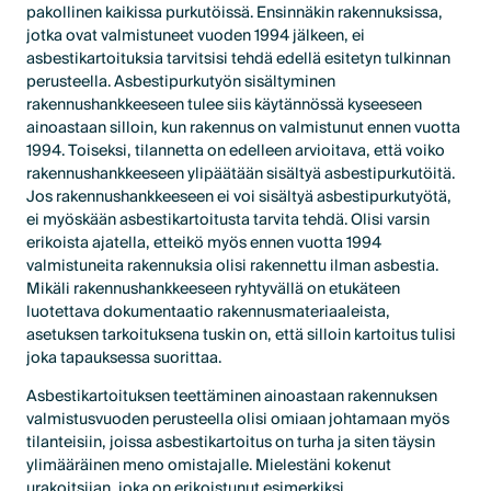
pakollinen kaikissa purkutöissä. Ensinnäkin rakennuksissa,
jotka ovat valmistuneet vuoden 1994 jälkeen, ei
asbestikartoituksia tarvitsisi tehdä edellä esitetyn tulkinnan
perusteella. Asbestipurkutyön sisältyminen
rakennushankkeeseen tulee siis käytännössä kyseeseen
ainoastaan silloin, kun rakennus on valmistunut ennen vuotta
1994. Toiseksi, tilannetta on edelleen arvioitava, että voiko
rakennushankkeeseen ylipäätään sisältyä asbestipurkutöitä.
Jos rakennushankkeeseen ei voi sisältyä asbestipurkutyötä,
ei myöskään asbestikartoitusta tarvita tehdä. Olisi varsin
erikoista ajatella, etteikö myös ennen vuotta 1994
valmistuneita rakennuksia olisi rakennettu ilman asbestia.
Mikäli rakennushankkeeseen ryhtyvällä on etukäteen
luotettava dokumentaatio rakennusmateriaaleista,
asetuksen tarkoituksena tuskin on, että silloin kartoitus tulisi
joka tapauksessa suorittaa.
Asbestikartoituksen teettäminen ainoastaan rakennuksen
valmistusvuoden perusteella olisi omiaan johtamaan myös
tilanteisiin, joissa asbestikartoitus on turha ja siten täysin
ylimääräinen meno omistajalle. Mielestäni kokenut
urakoitsijan, joka on erikoistunut esimerkiksi