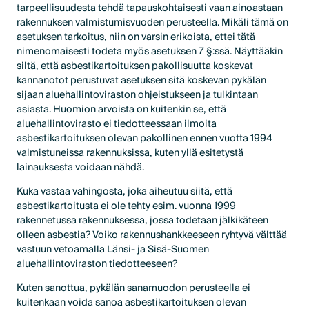
tarpeellisuudesta tehdä tapauskohtaisesti vaan ainoastaan
rakennuksen valmistumisvuoden perusteella. Mikäli tämä on
asetuksen tarkoitus, niin on varsin erikoista, ettei tätä
nimenomaisesti todeta myös asetuksen 7 §:ssä. Näyttääkin
siltä, että asbestikartoituksen pakollisuutta koskevat
kannanotot perustuvat asetuksen sitä koskevan pykälän
sijaan aluehallintoviraston ohjeistukseen ja tulkintaan
asiasta. Huomion arvoista on kuitenkin se, että
aluehallintovirasto ei tiedotteessaan ilmoita
asbestikartoituksen olevan pakollinen ennen vuotta 1994
valmistuneissa rakennuksissa, kuten yllä esitetystä
lainauksesta voidaan nähdä.
Kuka vastaa vahingosta, joka aiheutuu siitä, että
asbestikartoitusta ei ole tehty esim. vuonna 1999
rakennetussa rakennuksessa, jossa todetaan jälkikäteen
olleen asbestia? Voiko rakennushankkeeseen ryhtyvä välttää
vastuun vetoamalla Länsi- ja Sisä-Suomen
aluehallintoviraston tiedotteeseen?
Kuten sanottua, pykälän sanamuodon perusteella ei
kuitenkaan voida sanoa asbestikartoituksen olevan