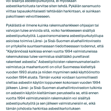
voi sisältyä asbestipurkutyötä, ei myöskään
asbestikartoitusta tarvitse siten tehdä. Pykälän sanamuoto
viittaa tapauskohtaisesti tehtävään harkintaan, ei suinkaan
pakolliseen velvoitteeseen.
Pykälästä ei ilmene kuinka rakennushankkeen ohjaajan tai
valvojan tulee arvioida sitä, voiko hankkeeseen sisältyä
asbestipurkutyötä. Lupaviranomaisena asbestipurkutyölupa
asioissa toimiva Länsi- ja Sisä-Suomen aluehallintovirasto
on yrityksille suuntaamassaan tiedotteessaan todennut, että
”Käytännössä kaikissa ennen vuotta 1994 valmistuneissa
rakennuksissa tulee varmistua sisältääkö purettavat
rakenteet asbestia.” Asbestipitoisten rakennusmateriaalin
valmistus ja maahantuonti on ollut Suomessa kiellettyä
vuoden 1993 alusta ja niiden myyminen sekä käyttöönotto
vuoden 1994 alusta. Tämän vuoksi voidaan luonnollisesti
olettaa asbestin käytön loppuneen kokonaan vuoden 1994
jälkeen. Länsi- ja Sisä-Suomen aluehallintoviraston tulkinta
on asbestin käytön kieltämisen perusteella se, että ennen
vuotta 1994 valmistuneisiin rakennuksiin voi sisältyä
asbestipurkutyötä ja sen jälkeen valmistuneisiin ei, eikä
tämän johdosta harkintaa asbestikartoituksen