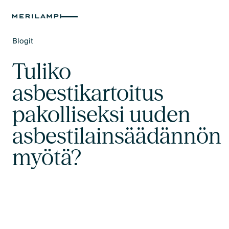
Blogit
Text Link
Tuliko
asbestikartoitus
pakolliseksi uuden
asbestilainsäädännön
myötä?