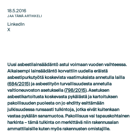
18.5.2016
JAA TÄMÄ ARTIKKELI
LinkedIn
X
LinkedIn
X
Uusi asbestilainsäädäntö astui voimaan vuoden vaihteessa.
Aikaisempi lainsäädäntö korvattiin uudella eräistä
asbestipurkutyötä koskevista vaatimuksista annetulla lailla
(
684/2015)
ja asbestityön turvallisuudesta annetulla
valtioneuvoston asetuksella (
798/2015
). Asetuksen
asbestikartoitusta koskevasta pykälästä ja kartoituksen
pakollisuuden puolesta on jo ehditty esittämään
julkisuudessa runsaasti tulkintoja, jotka eivät kuitenkaan
vastaa pykälän sanamuotoa. Pakollisuus vai tapauskohtainen
harkinta – tämä tulkinta on merkittävä niin rakennusalan
ammattilaisille kuten myös rakennusten omistajille.