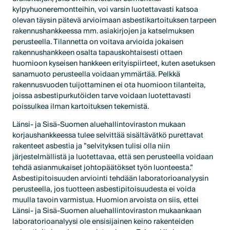
kylpyhuoneremontteihin, voi varsin luotettavasti katsoa
olevan täysin pätevä arvioimaan asbestikartoituksen tarpeen
rakennushankkeessa mm. asiakirjojen ja katselmuksen
perusteella. Tilannetta on voitava arvioida jokaisen
rakennushankkeen osalta tapauskohtaisesti ottaen
huomioon kyseisen hankkeen erityispiirteet, kuten asetuksen
sanamuoto perusteella voidaan ymmärtää. Pelkkä
rakennusvuoden tuijottaminen ei ota huomioon tilanteita,
joissa asbestipurkutöiden tarve voidaan luotettavasti
poissulkea ilman kartoituksen tekemistä.
Länsi- ja Sisä-Suomen aluehallintoviraston mukaan
korjaushankkeessa tulee selvittää sisältävätkö purettavat
rakenteet asbestia ja ”selvityksen tulisi olla niin
järjestelmällistä ja luotettavaa, että sen perusteella voidaan
tehdä asianmukaiset johtopäätökset työn luonteesta.”
Asbestipitoisuuden arviointi tehdään laboratorioanalyysin
perusteella, jos tuotteen asbestipitoisuudesta ei voida
muulla tavoin varmistua. Huomion arvoista on siis, ettei
Länsi- ja Sisä-Suomen aluehallintoviraston mukaankaan
laboratorioanalyysi ole ensisijainen keino rakenteiden