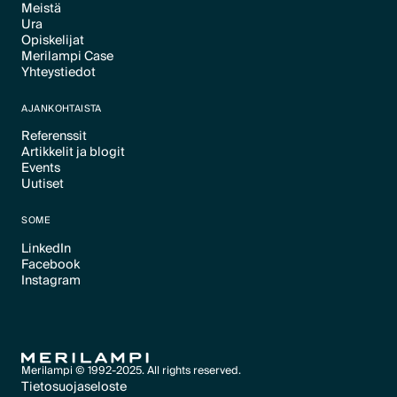
Meistä
Text Link
Ura
Text Link
Opiskelijat
Text Link
Merilampi Case
Text Link
Yhteystiedot
Text Link
Text Link
AJANKOHTAISTA
Referenssit
Artikkelit ja blogit
Text Link
Events
Text Link
Uutiset
Text Link
Text Link
SOME
LinkedIn
Facebook
Text Link
Instagram
Text Link
Text Link
Merilampi © 1992-2025. All rights reserved.
Tietosuojaseloste