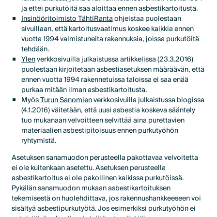
ja ettei purkutöitä saa aloittaa ennen asbestikartoitusta.
Insinööritoimisto TähtiRanta
ohjeistaa puolestaan
sivuillaan, että kartoitusvaatimus koskee kaikkia ennen
vuotta 1994 valmistuneita rakennuksia, joissa purkutöitä
tehdään.
Ylen
verkkosivuilla julkaistussa artikkelissa (23.3.2016)
puolestaan kirjoitetaan asbestiasetuksen määräävän, että
ennen vuotta 1994 rakennetuissa taloissa ei saa enää
purkaa mitään ilman asbestikartoitusta.
Myös
Turun Sanomien
verkkosivuilla julkaistussa blogissa
(4.1.2016) väitetään, että uusi asbestia koskeva sääntely
tuo mukanaan velvoitteen selvittää aina purettavien
materiaalien asbestipitoisuus ennen purkutyöhön
ryhtymistä.
Asetuksen sanamuodon perusteella pakottavaa velvoitetta
ei ole kuitenkaan asetettu. Asetuksen perusteella
asbestikartoitus ei ole pakollinen kaikissa purkutöissä.
Pykälän sanamuodon mukaan asbestikartoituksen
tekemisestä on huolehdittava, jos rakennushankkeeseen voi
sisältyä asbestipurkutyötä. Jos esimerkiksi purkutyöhön ei