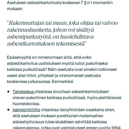
Asetuksen asbestikartoitusta koskevan 7 §:n 1 momentin
mukaan:
”
Rakennuttajan tai muun, joka ohjaa tai valvoo
rakennushanketta, johon voi sisältyä
asbestipurkutyötä, on huolehdittava
asbestikartoituksen tekemisestä
.”
Epäselvyyttä on nimenomaan siitä, että onko
asbestikartoitus uudistuksen myötä tullut pakolliseksi
kaikissa purkutöissä? Näin asetusta ovat ainakin tulkinneet
useat alan liitot, yritykset ja viranomaiset asetusta
koskevissa julkaisuissa. Esimerkiksi
Talokeskus
ohjeistaa sivuillaan asbestikartoituksen
olevan pakollinen kaikissa purkutöissä, myös yksittäisissä
huoneistoissa.
Isännöintiliitto
ohjeistaa taloyhtiöiden osakkaita siten,
että asetuksen mukaan purettavien materiaalien
asbestipitoisuus tulee etukäteen selvittää kaikissa
rakennuksissa, jotka ovat valmistuneet ennen vuotta 1994