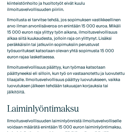
kiinteistönhoito ja huoltotyöt eivät kuulu
ilmoitusvelvollisuuden piiriin.
Ilmoitusta ei tarvitse tehdä, jos sopimuksen vastikkeellinen
arvo ilman arvonlisäveroa on enintään 15 000 euroa. Mikäli
15 000 euron raja ylittyy työn aikana, ilmoitusvelvollisuus
alkaa siitä kuukaudesta, jolloin raja on ylittynyt. Lisäksi
peräkkäisiin tai jatkuviin sopimuksiin perustuvat
työsuoritukset katsotaan olevan yhtä sopimusta 15 000
euron rajaa laskettaessa.
Ilmoitusvelvollisuus päättyy, kun työmaa katsotaan
päättyneeksi eli silloin, kun työ on vastaanotettu ja luovutettu
tilaajalle. Ilmoitusvelvollisuus päättyy luovutukseen, vaikka
luovutuksen jälkeen tehdään takuuajan korjauksia tai
jälkitöitä.
Laiminlyöntimaksu
Ilmoitusvelvollisuuden laiminlyönnistä ilmoitusvelvolliselle
voidaan määrätä enintään 15 000 euron laiminlyöntimaksu.