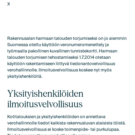
X
LinkedIn
X
Rakennusalan harmaan talouden torjumiseksi on jo aiemmin
Suomessa otettu käyttöön veronumeromenettely ja
työmaalla pakollinen kuvallinen tunnistekortti. Harmaan
talouden torjumisen tehostamiseksi 1.7.2014 otetaan
käyttöön rakentamiseen liittyvä tiedonantovelvollisuus
verohallinnolle. Ilmoitusvelvollisuus koskee nyt myös
yksityishenkilöitä.
Yksityishenkilöiden
ilmoitusvelvollisuus
Kotitalouksien ja yksityishenkilöiden on annettava
verohallinnolle tiedot kaikista rakennusluvan alaisista töistä.
Ilmoitusvelvollisuus ei koske toimenpide- tai purkulupaa.