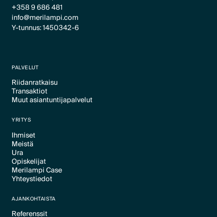
+358 9 686 481
info@merilampi.com
Y-tunnus: 1450342-6
PALVELUT
Riidanratkaisu
Transaktiot
Text Link
Muut asiantuntijapalvelut
Text Link
Text Link
YRITYS
Ihmiset
Meistä
Text Link
Ura
Text Link
Opiskelijat
Text Link
Merilampi Case
Text Link
Yhteystiedot
Text Link
Text Link
AJANKOHTAISTA
Referenssit