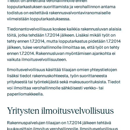
Tiedot on annettava verohallinnolle ennen
lopputarkastuksen suorittamista ja verohallinnon antama
todistus on esitettävä rakennusvalvontaviranomaiselle
viimeistään lopputarkastuksessa.
Tiedonantovelvollisuus koskee kaikkia rakennusluvan alaisia
töitä, jotka tehdään 1.7.2014 jälkeen. Lisäksi mikäli työt on
tehty ennen 1.7.2014, mutta lopputarkastus pidetään 1.7.2014
jälkeen, tulee verohallinnolle ilmoittaa se, että työt on tehty
ennen 1.7.2014. Rakennusluvan myöntämisen ajankohta ei
vaikuta ilmoitusvelvollisuuteen.
Ilmoitusvelvollisuus käsittää tilaajan omien yhteystietojen
lisäksi tiedot rakennuskohteesta, työn suorittaneesta
yrityksestä tai työntekijästä sekä maksusuorituksista. Tiedot
voi ilmoittaa verohallinnolle sähköisesti verkko- tai
paperilomakkeella.
Yritysten ilmoitusvelvollisuus
Rakennuspalvelujen tilaajan on 1.7.2014 jälkeen tehtävä
kuukausittain ilmoitus verohallinnolle. Ilmoitusvelvollisuus