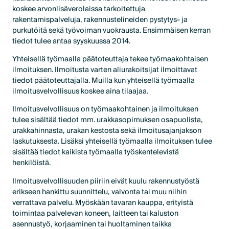
koskee arvonlisäverolaissa tarkoitettuja
rakentamispalveluja, rakennustelineiden pystytys- ja
purkutöitä sekä työvoiman vuokrausta. Ensimmäisen kerran
tiedot tulee antaa syyskuussa 2014.
Yhteisellä työmaalla päätoteuttaja tekee työmaakohtaisen
ilmoituksen. Ilmoitusta varten aliurakoitsijat ilmoittavat
tiedot päätoteuttajalla. Muilla kun yhteisellä työmaalla
ilmoitusvelvollisuus koskee aina tilaajaa.
Ilmoitusvelvollisuus on työmaakohtainen ja ilmoituksen
tulee sisältää tiedot mm. urakkasopimuksen osapuolista,
urakkahinnasta, urakan kestosta sekä ilmoitusajanjakson
laskutuksesta. Lisäksi yhteisellä työmaalla ilmoituksen tulee
sisältää tiedot kaikista työmaalla työskentelevistä
henkilöistä.
Ilmoitusvelvollisuuden piiriin eivät kuulu rakennustyöstä
erikseen hankittu suunnittelu, valvonta tai muu niihin
verrattava palvelu. Myöskään tavaran kauppa, erityistä
toimintaa palvelevan koneen, laitteen tai kaluston
asennustyö, korjaaminen tai huoltaminen taikka