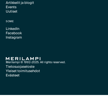
Artikkelit ja blogit
Text Link
Events
Text Link
Uutiset
Text Link
Text Link
SOME
LinkedIn
Facebook
Text Link
Instagram
Text Link
Text Link
Merilampi © 1992-2025. All rights reserved.
Tietosuojaseloste
Yleiset toimitusehdot
Text Link
Evästeet
Text Link
Evästeet