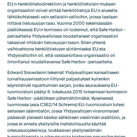
EU:n henkilötietodirektiivin ja henkilötietolain mukaan
organisaatiot voivat siirtää henkilötietoja EU:n alueelta
lähtökohtaisesti vain sellaisiin valtioihin, joissa taataan
riittävä tietosuojan taso. Vuonna 2000 tekemässään
päätöksessä EU:n komissio oli todennut, että Safe Harbor -
periaatteita Yhdysvalloissa noudattaneet organisaatiot
takasivat riittävän tietosuojan tason. Siten yhtenä
vaihtoehtona henkilötietojen siirtämiseksi EU:sta
Yhdysvaltoihin oli, että vastaanottava organisaatio oli
ilmoittanut noudattavansa Safe Harbor -periaatteita.
Edward Snowdenin tekemät Yhdysvaltojen kansalliseen
turvallisuusvirastoon liittyvät paljastukset kuitenkin
käynnistivät tapahtumien sarjan, jonka seurauksena EU-
tuomioistuin päätyi 6. lokakuuta 2015 toteamaan komission
Safe Harbor -päätöksen pätemättömäksi. Kyseisessä
tuomiossa (asia C362/14 Schrems) EU-tuomioistuin totesi
sellaisen säännöstön, jossa Yhdysvaltojen viranomaiset
pääsevät yleisesti käsiksi sähköisen viestinnän sisältöön, ja
jossa ei anneta yksityisille mahdollisuutta käyttää
oikeussuojakeinoja, loukkaavan yksityiselämän
kunnioittamista ja oikeussuojaa koskevien perusoikeuksien