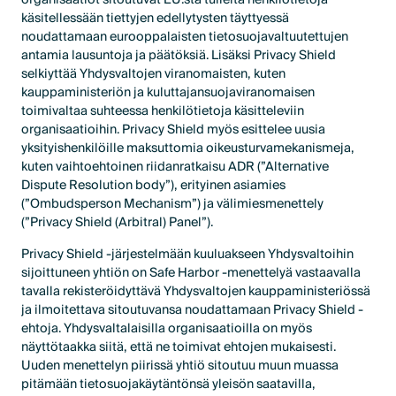
käsitellessään tiettyjen edellytysten täyttyessä
noudattamaan eurooppalaisten tietosuojavaltuutettujen
antamia lausuntoja ja päätöksiä. Lisäksi Privacy Shield
selkiyttää Yhdysvaltojen viranomaisten, kuten
kauppaministeriön ja kuluttajansuojaviranomaisen
toimivaltaa suhteessa henkilötietoja käsitteleviin
organisaatioihin. Privacy Shield myös esittelee uusia
yksityishenkilöille maksuttomia oikeusturvamekanismeja,
kuten vaihtoehtoinen riidanratkaisu ADR (”Alternative
Dispute Resolution body”), erityinen asiamies
(”Ombudsperson Mechanism”) ja välimiesmenettely
(”Privacy Shield (Arbitral) Panel”).
Privacy Shield -järjestelmään kuuluakseen Yhdysvaltoihin
sijoittuneen yhtiön on Safe Harbor -menettelyä vastaavalla
tavalla rekisteröidyttävä Yhdysvaltojen kauppaministeriössä
ja ilmoitettava sitoutuvansa noudattamaan Privacy Shield -
ehtoja. Yhdysvaltalaisilla organisaatioilla on myös
näyttötaakka siitä, että ne toimivat ehtojen mukaisesti.
Uuden menettelyn piirissä yhtiö sitoutuu muun muassa
pitämään tietosuojakäytäntönsä yleisön saatavilla,