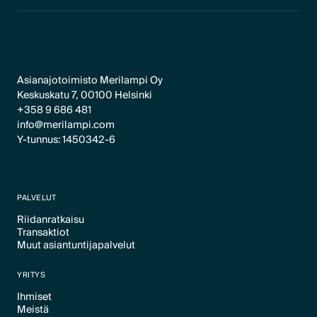
Asianajotoimisto Merilampi Oy
Keskuskatu 7, 00100 Helsinki
+358 9 686 481
info@merilampi.com
Y-tunnus: 1450342-6
PALVELUT
Riidanratkaisu
Transaktiot
Text Link
Muut asiantuntijapalvelut
Text Link
Text Link
YRITYS
Ihmiset
Meistä
Text Link