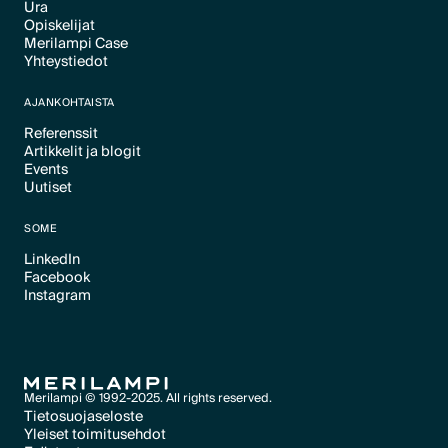
Ura
Text Link
Opiskelijat
Text Link
Merilampi Case
Text Link
Yhteystiedot
Text Link
Text Link
AJANKOHTAISTA
Referenssit
Artikkelit ja blogit
Text Link
Events
Text Link
Uutiset
Text Link
Text Link
SOME
LinkedIn
Facebook
Text Link
Instagram
Text Link
Text Link
Merilampi © 1992-2025. All rights reserved.
Tietosuojaseloste
Yleiset toimitusehdot
Text Link