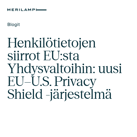
Blogit
Text Link
Henkilötietojen
siirrot EU:sta
Yhdysvaltoihin: uusi
EU–U.S. Privacy
Shield -järjestelmä