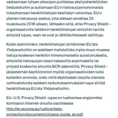
vastaamaan lyhyen aikarajan puitteissa yksityishenkilöiden
tiedusteluihin ja auttamaan EU:n tietosuojaviranomaisia
toteuttamaan henkilötietojen käsittelyn valvontaa. EU:n
yleinen tietosuoja-asetus, jota aletaan soveltaa 25.
toukokuuta 2018 alkaen, lähteekin siitä, ettei Privacy Shield -
organisaatioille tehtäviin henkilötietojen siirtoihin tarvita
erityistä lupaa, vaan ne ovat jo lähtökohtaisesti sallittuja.
Kuten aiemminkin, henkilötietojen siirtäminen EU:sta
Yhdysvaltoihin on edelleen mahdollista myös muun muassa
tietoja koskevan henkilön nimenomaisella suostumuksella,
erityisillä tietosuojan tason takaavilla sopimuksilla tai
yritystä koskevilla sitovilla BCR-säännöillä. Privacy Shield -
järjestelmän käyttöönoton myötä organisaatioiden tulisi
kuitenkin arvioida, onko niillä käytössään tarjolla olevista
vaihtoehdoista kaikkein tarkoituksenmukaisin tapa siirtää
henkilötietoja EU:sta Yhdysvaltoihin.
EU–U.S. Privacy Shield -opas on luettavissa englanniksi
komission Internet-sivuilla osoitteessa
http://ec.europa.eu/justice/data-
protection/document/citizens-guide_en.pdf
.