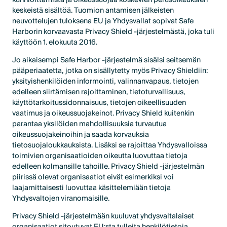
keskeistä sisältöä. Tuomion antamisen jälkeisten
neuvottelujen tuloksena EU ja Yhdysvallat sopivat Safe
Harborin korvaavasta Privacy Shield -järjestelmästä, joka tuli
käyttöön 1. elokuuta 2016.
Jo aikaisempi Safe Harbor -järjestelmä sisälsi seitsemän
pääperiaatetta, jotka on sisällytetty myös Privacy Shieldiin:
yksityishenkilöiden informointi, valinnanvapaus, tietojen
edelleen siirtämisen rajoittaminen, tietoturvallisuus,
käyttötarkoitussidonnaisuus, tietojen oikeellisuuden
vaatimus ja oikeussuojakeinot. Privacy Shield kuitenkin
parantaa yksilöiden mahdollisuuksia turvautua
oikeussuojakeinoihin ja saada korvauksia
tietosuojaloukkauksista. Lisäksi se rajoittaa Yhdysvalloissa
toimivien organisaatioiden oikeutta luovuttaa tietoja
edelleen kolmansille tahoille. Privacy Shield -järjestelmän
piirissä olevat organisaatiot eivät esimerkiksi voi
laajamittaisesti luovuttaa käsittelemiään tietoja
Yhdysvaltojen viranomaisille.
Privacy Shield -järjestelmään kuuluvat yhdysvaltalaiset
organisaatiot sitoutuvat EU:sta tulleita henkilötietoja