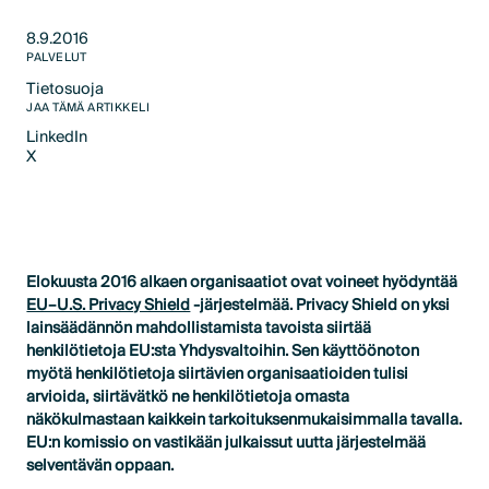
8.9.2016
PALVELUT
Tietosuoja
Text Link
JAA TÄMÄ ARTIKKELI
LinkedIn
X
LinkedIn
X
Elokuusta 2016 alkaen organisaatiot ovat voineet hyödyntää
EU–U.S. Privacy Shield
-järjestelmää. Privacy Shield on yksi
lainsäädännön mahdollistamista tavoista siirtää
henkilötietoja EU:sta Yhdysvaltoihin. Sen käyttöönoton
myötä henkilötietoja siirtävien organisaatioiden tulisi
arvioida, siirtävätkö ne henkilötietoja omasta
näkökulmastaan kaikkein tarkoituksenmukaisimmalla tavalla.
EU:n komissio on vastikään julkaissut uutta järjestelmää
selventävän oppaan.