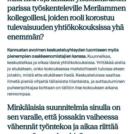
parissa työskenteleville Merilammen
kollegoillesi, joiden rooli korostuu
tulevaisuuden yhtiökokouksissa yhä
enemmän?
Kannustan avoimen keskusteluyhteyden luomiseen myös
pienempien osakkeenomistajien kanssa.
Kuunnelkaa,
keskustelkaa ja olkaa läsnä yhtiökokouksissa. Yrittäkää aistia
jo etukäteen, onko kokouksessa mahdollisesti tulossa eteen
jotakin, mistä ette etukäteen tiedä. Keskusteluissa saattaa
ilmetä pieniä vihjeitä tällaisista tilanteista, ja suhtautuminen
puheenjohtajaa kohtaan on tällöin itse kokouksen aikana
rennompaa.
Minkälaisia suunnitelmia sinulla on
sen varalle, että jossakin vaiheessa
vähennät työntekoa ja aikaa riittää