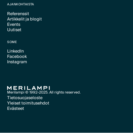
AJANKOHTAISTA
Referenssit
Artikkelit ja blogit
Text Link
Events
Text Link
Uutiset
Text Link
Text Link
SOME
LinkedIn
Facebook
Text Link
Instagram
Text Link
Text Link
Merilampi © 1992-2025. All rights reserved.
Tietosuojaseloste
Yleiset toimitusehdot
Text Link
Evästeet
Text Link
Evästeet