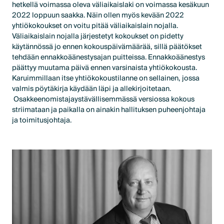
hetkellä voimassa oleva väliaikaislaki on voimassa kesäkuun
2022 loppuun saakka. Näin ollen myös kevään 2022
yhtiökokoukset on voitu pitää väliaikaislain nojalla.
Väliaikaislain nojalla järjestetyt kokoukset on pidetty
käytännössä jo ennen kokouspäivämäärää, sillä päätökset
tehdään ennakkoäänestysajan puitteissa. Ennakkoäänestys
päättyy muutama päivä ennen varsinaista yhtiökokousta.
Karuimmillaan itse yhtiökokoustilanne on sellainen, jossa
valmis pöytäkirja käydään läpi ja allekirjoitetaan.
Osakkeenomistajaystävällisemmässä versiossa kokous
striimataan ja paikalla on ainakin hallituksen puheenjohtaja
ja toimitusjohtaja.