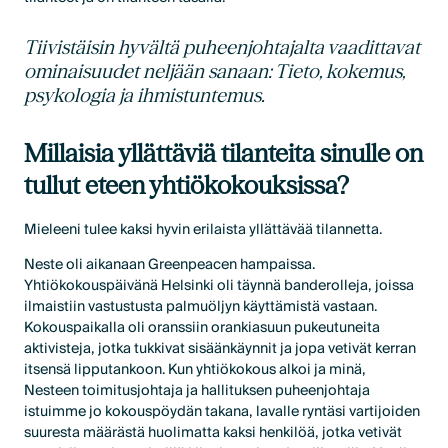
Tiivistäisin hyvältä puheenjohtajalta vaadittavat
ominaisuudet neljään sanaan: Tieto, kokemus,
psykologia ja ihmistuntemus.
Millaisia yllättäviä tilanteita sinulle on
tullut eteen yhtiökokouksissa?
Mieleeni tulee kaksi hyvin erilaista yllättävää tilannetta.
Neste oli aikanaan Greenpeacen hampaissa.
Yhtiökokouspäivänä Helsinki oli täynnä banderolleja, joissa
ilmaistiin vastustusta palmuöljyn käyttämistä vastaan.
Kokouspaikalla oli oranssiin orankiasuun pukeutuneita
aktivisteja, jotka tukkivat sisäänkäynnit ja jopa vetivät kerran
itsensä lipputankoon. Kun yhtiökokous alkoi ja minä,
Nesteen toimitusjohtaja ja hallituksen puheenjohtaja
istuimme jo kokouspöydän takana, lavalle ryntäsi vartijoiden
suuresta määrästä huolimatta kaksi henkilöä, jotka vetivät