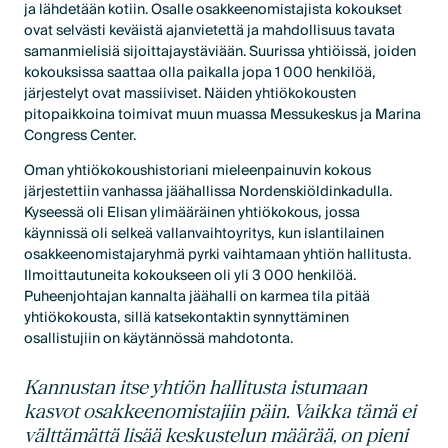
ja lähdetään kotiin. Osalle osakkeenomistajista kokoukset
ovat selvästi keväistä ajanvietettä ja mahdollisuus tavata
samanmielisiä sijoittajaystäviään. Suurissa yhtiöissä, joiden
kokouksissa saattaa olla paikalla jopa 1 000 henkilöä,
järjestelyt ovat massiiviset. Näiden yhtiökokousten
pitopaikkoina toimivat muun muassa Messukeskus ja Marina
Congress Center.
Oman yhtiökokoushistoriani mieleenpainuvin kokous
järjestettiin vanhassa jäähallissa Nordenskiöldinkadulla.
Kyseessä oli Elisan ylimääräinen yhtiökokous, jossa
käynnissä oli selkeä vallanvaihtoyritys, kun islantilainen
osakkeenomistajaryhmä pyrki vaihtamaan yhtiön hallitusta.
Ilmoittautuneita kokoukseen oli yli 3 000 henkilöä.
Puheenjohtajan kannalta jäähalli on karmea tila pitää
yhtiökokousta, sillä katsekontaktin synnyttäminen
osallistujiin on käytännössä mahdotonta.
Kannustan itse yhtiön hallitusta istumaan
kasvot osakkeenomistajiin päin. Vaikka tämä ei
välttämättä lisää keskustelun määrää, on pieni