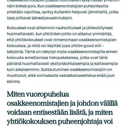
Osakkeenomistajien joskus moittivatkin kysymykset yritettiin
näin kitkeä pois. Kun osakkeenomistajien puheoikeutta
yritetään rajoittaa, syntyy kuitenkin helposti jännitteitä, jotka
taas johtavat äänestysvaatimuksiin.
Kokoukset ovat sittemmin rauhoittuneet ja järkevöityneet
huomattavasti, kun yhtiöiden johto on alkanut ymmärtää,
että yhtiökokoukset ovat nimenomaan osakkeenomistajien
kokouksia, ja niitä voi käyttää jopa yhtiön good will -
tekijöinä. Tämä on näkynyt myös osakkeenomistajille ennen
kokousta annettavissa tietopaketeissa, jotka ovat tänä
päivänä huomattavasti yksityiskohtaisempia ja kattavampia
kuin aikaisemmin. Suhtautuminen osakkeenomistajiin on
muuttunut, eikä voimakasta vastakkainasettelua enää juuri
esiinny.
Miten vuoropuhelua
osakkeenomistajien ja johdon välillä
voidaan entisestään lisätä, ja miten
yhtiökokouksen puheenjohtaja voi