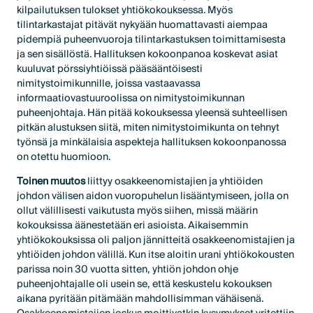
kilpailutuksen tulokset yhtiökokouksessa. Myös
tilintarkastajat pitävät nykyään huomattavasti aiempaa
pidempiä puheenvuoroja tilintarkastuksen toimittamisesta
ja sen sisällöstä. Hallituksen kokoonpanoa koskevat asiat
kuuluvat pörssiyhtiöissä pääsääntöisesti
nimitystoimikunnille, joissa vastaavassa
informaatiovastuuroolissa on nimitystoimikunnan
puheenjohtaja. Hän pitää kokouksessa yleensä suhteellisen
pitkän alustuksen siitä, miten nimitystoimikunta on tehnyt
työnsä ja minkälaisia aspekteja hallituksen kokoonpanossa
on otettu huomioon.
Toinen muutos
liittyy osakkeenomistajien ja yhtiöiden
johdon välisen aidon vuoropuhelun lisääntymiseen, jolla on
ollut välillisesti vaikutusta myös siihen, missä määrin
kokouksissa äänestetään eri asioista. Aikaisemmin
yhtiökokouksissa oli paljon jännitteitä osakkeenomistajien ja
yhtiöiden johdon välillä. Kun itse aloitin urani yhtiökokousten
parissa noin 30 vuotta sitten, yhtiön johdon ohje
puheenjohtajalle oli usein se, että keskustelu kokouksen
aikana pyritään pitämään mahdollisimman vähäisenä.