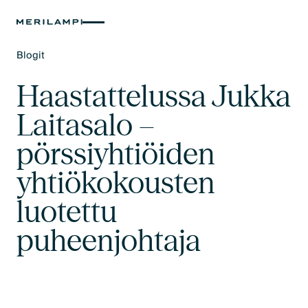
Blogit
Text Link
Haastattelussa Jukka
Laitasalo –
pörssiyhtiöiden
yhtiökokousten
luotettu
puheenjohtaja