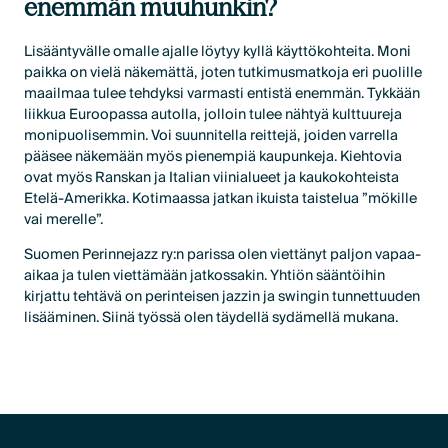
enemmän muuhunkin?
Lisääntyvälle omalle ajalle löytyy kyllä käyttökohteita. Moni
paikka on vielä näkemättä, joten tutkimusmatkoja eri puolille
maailmaa tulee tehdyksi varmasti entistä enemmän. Tykkään
liikkua Euroopassa autolla, jolloin tulee nähtyä kulttuureja
monipuolisemmin. Voi suunnitella reittejä, joiden varrella
pääsee näkemään myös pienempiä kaupunkeja. Kiehtovia
ovat myös Ranskan ja Italian viinialueet ja kaukokohteista
Etelä-Amerikka. Kotimaassa jatkan ikuista taistelua ”mökille
vai merelle”.
Suomen Perinnejazz ry:n parissa olen viettänyt paljon vapaa-
aikaa ja tulen viettämään jatkossakin. Yhtiön sääntöihin
kirjattu tehtävä on perinteisen jazzin ja swingin tunnettuuden
lisääminen. Siinä työssä olen täydellä sydämellä mukana.