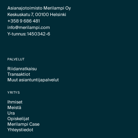
Asianajotoimisto Merilampi Oy
Keskuskatu 7, 00100 Helsinki
+358 9 686 481
info@merilampi.com
Y-tunnus: 1450342-6
PALVELUT
Riidanratkaisu
Transaktiot
Text Link
Muut asiantuntijapalvelut
Text Link
Text Link
YRITYS
Ihmiset
Meistä
Text Link
Ura
Text Link
Opiskelijat
Text Link
Merilampi Case
Text Link
Yhteystiedot
Text Link
Text Link