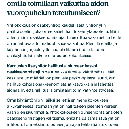
omilla toimillaan vaikuttaa aidon
vuoropuhelun toteutumiseen?
Yhtiökokous on osakeyhtiöoikeudellisesti yhtiön ylin
päättävä elin, joka on selkeästi hallituksen yläpuolella. Näin
ollen yhtiön osakkeenomistajat tulee ottaa vakavasti ja heille
on annettava aito mahdollisuus vaikuttaa. Pienillä eleillä ja
käytännön järjestelyillä huolehditaan siitä, että tämä
osakeyhtiölain rakenne toteutuu kokouksissa.
Kannustan itse yhtiön hallitusta istumaan kasvot
osakkeenomistajiin päin.
Vaikka tämä ei välttämättä lisää
keskustelun määrää, on pieni ele psykologisesti suuri, kun
hallitus kohtaa osakkeenomistajat kasvokkain ja lähettää
signaalin, että hallitus ja omistajat toimivat yhteistyössä.
Oma käytäntöni on lisäksi se, että en mene kokouksen
alkuvaiheessa istumaan yhtiön hallituksen jäsenten viereen,
vaan olen sivummalla. Yhtiökokouksen puheenjohtajana olen
osakkeenomistajien valitsema, enkä halua samaistua yhtiön
johtoon. Toimeksianto puheenjohtajan tehtävään toki tulee