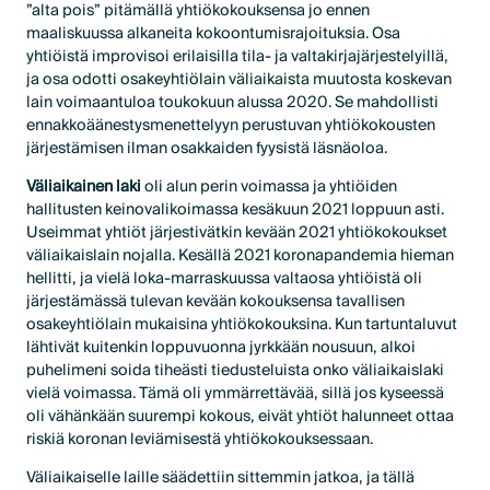
”alta pois” pitämällä yhtiökokouksensa jo ennen
maaliskuussa alkaneita kokoontumisrajoituksia. Osa
yhtiöistä improvisoi erilaisilla tila- ja valtakirjajärjestelyillä,
ja osa odotti osakeyhtiölain väliaikaista muutosta koskevan
lain voimaantuloa toukokuun alussa 2020. Se mahdollisti
ennakkoäänestysmenettelyyn perustuvan yhtiökokousten
järjestämisen ilman osakkaiden fyysistä läsnäoloa.
Väliaikainen laki
oli alun perin voimassa ja yhtiöiden
hallitusten keinovalikoimassa kesäkuun 2021 loppuun asti.
Useimmat yhtiöt järjestivätkin kevään 2021 yhtiökokoukset
väliaikaislain nojalla. Kesällä 2021 koronapandemia hieman
hellitti, ja vielä loka-marraskuussa valtaosa yhtiöistä oli
järjestämässä tulevan kevään kokouksensa tavallisen
osakeyhtiölain mukaisina yhtiökokouksina. Kun tartuntaluvut
lähtivät kuitenkin loppuvuonna jyrkkään nousuun, alkoi
puhelimeni soida tiheästi tiedusteluista onko väliaikaislaki
vielä voimassa. Tämä oli ymmärrettävää, sillä jos kyseessä
oli vähänkään suurempi kokous, eivät yhtiöt halunneet ottaa
riskiä koronan leviämisestä yhtiökokouksessaan.
Väliaikaiselle laille säädettiin sittemmin jatkoa, ja tällä