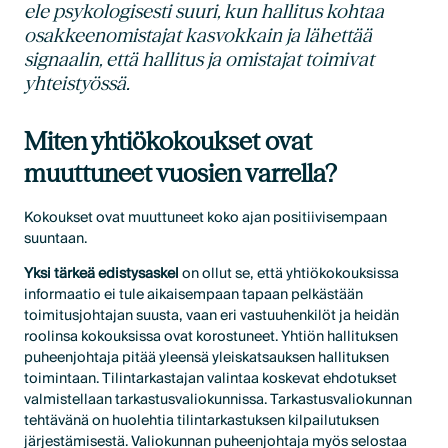
ele psykologisesti suuri, kun hallitus kohtaa
osakkeenomistajat kasvokkain ja lähettää
signaalin, että hallitus ja omistajat toimivat
yhteistyössä.
Miten yhtiökokoukset ovat
muuttuneet vuosien varrella?
Kokoukset ovat muuttuneet koko ajan positiivisempaan
suuntaan.
Yksi tärkeä edistysaskel
on ollut se, että yhtiökokouksissa
informaatio ei tule aikaisempaan tapaan pelkästään
toimitusjohtajan suusta, vaan eri vastuuhenkilöt ja heidän
roolinsa kokouksissa ovat korostuneet. Yhtiön hallituksen
puheenjohtaja pitää yleensä yleiskatsauksen hallituksen
toimintaan. Tilintarkastajan valintaa koskevat ehdotukset
valmistellaan tarkastusvaliokunnissa. Tarkastusvaliokunnan
tehtävänä on huolehtia tilintarkastuksen kilpailutuksen
järjestämisestä. Valiokunnan puheenjohtaja myös selostaa