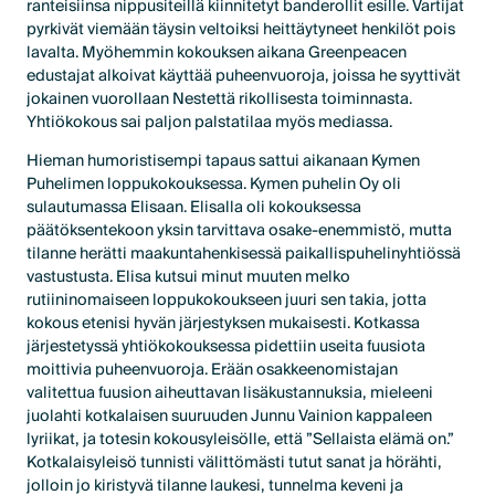
ranteisiinsa nippusiteillä kiinnitetyt banderollit esille. Vartijat
pyrkivät viemään täysin veltoiksi heittäytyneet henkilöt pois
lavalta. Myöhemmin kokouksen aikana Greenpeacen
edustajat alkoivat käyttää puheenvuoroja, joissa he syyttivät
jokainen vuorollaan Nestettä rikollisesta toiminnasta.
Yhtiökokous sai paljon palstatilaa myös mediassa.
Hieman humoristisempi tapaus sattui aikanaan Kymen
Puhelimen loppukokouksessa. Kymen puhelin Oy oli
sulautumassa Elisaan. Elisalla oli kokouksessa
päätöksentekoon yksin tarvittava osake-enemmistö, mutta
tilanne herätti maakuntahenkisessä paikallispuhelinyhtiössä
vastustusta. Elisa kutsui minut muuten melko
rutiininomaiseen loppukokoukseen juuri sen takia, jotta
kokous etenisi hyvän järjestyksen mukaisesti. Kotkassa
järjestetyssä yhtiökokouksessa pidettiin useita fuusiota
moittivia puheenvuoroja. Erään osakkeenomistajan
valitettua fuusion aiheuttavan lisäkustannuksia, mieleeni
juolahti kotkalaisen suuruuden Junnu Vainion kappaleen
lyriikat, ja totesin kokousyleisölle, että ”Sellaista elämä on.”
Kotkalaisyleisö tunnisti välittömästi tutut sanat ja hörähti,
jolloin jo kiristyvä tilanne laukesi, tunnelma keveni ja