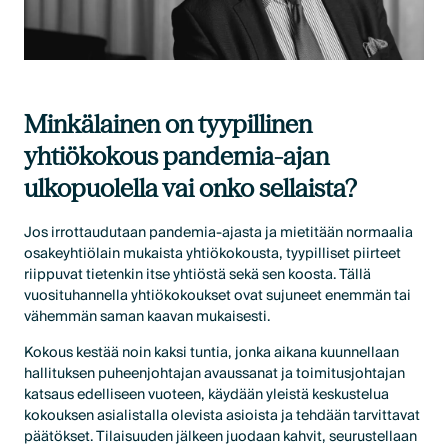
Minkälainen on tyypillinen
yhtiökokous pandemia-ajan
ulkopuolella vai onko sellaista?
Jos irrottaudutaan pandemia-ajasta ja mietitään normaalia
osakeyhtiölain mukaista yhtiökokousta, tyypilliset piirteet
riippuvat tietenkin itse yhtiöstä sekä sen koosta. Tällä
vuosituhannella yhtiökokoukset ovat sujuneet enemmän tai
vähemmän saman kaavan mukaisesti.
Kokous kestää noin kaksi tuntia, jonka aikana kuunnellaan
hallituksen puheenjohtajan avaussanat ja toimitusjohtajan
katsaus edelliseen vuoteen, käydään yleistä keskustelua
kokouksen asialistalla olevista asioista ja tehdään tarvittavat
päätökset. Tilaisuuden jälkeen juodaan kahvit, seurustellaan