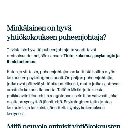
Minkälainen on hyvä
yhtiökokouksen puheenjohtaja?
Tiivistäisin hyvältä puheenjohtajalta vaadittavat
ominaisuudet neljään sanaan:
Tieto, kokemus, psykologia ja
ihmistuntemus
.
Kuten jo viittasin, puheenjohtajan on kriittistä hallita myös
kokousten psykologinen puoli. On paljon puheenjohtajia,
jotka ovat päteviä yhtiöoikeudellisesti, mutta jotka saattavat
arastella kokoustilannetta. Tällöin käsikirjoituksesta
poikkeaviin tilanteisiin reagoidaan usein liian vahvasti, joka
osaltaan synnyttää jännitteitä. Psykologinen taito johtaa
kokouksia ja laukaista jännitteitä syntyy kokemuksen
kertyessä.
Mitä neuvoja antaisit yhtiökokousten