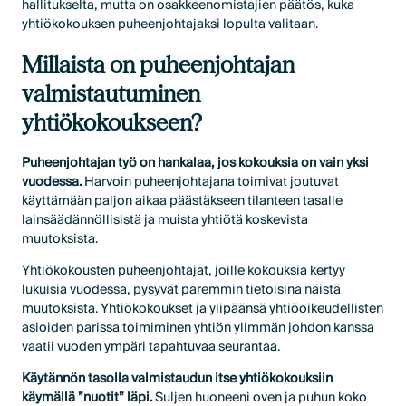
hallitukselta, mutta on osakkeenomistajien päätös, kuka
yhtiökokouksen puheenjohtajaksi lopulta valitaan.
Millaista on puheenjohtajan
valmistautuminen
yhtiökokoukseen?
Puheenjohtajan työ on hankalaa, jos kokouksia on vain yksi
vuodessa.
Harvoin puheenjohtajana toimivat joutuvat
käyttämään paljon aikaa päästäkseen tilanteen tasalle
lainsäädännöllisistä ja muista yhtiötä koskevista
muutoksista.
Yhtiökokousten puheenjohtajat, joille kokouksia kertyy
lukuisia vuodessa, pysyvät paremmin tietoisina näistä
muutoksista. Yhtiökokoukset ja ylipäänsä yhtiöoikeudellisten
asioiden parissa toimiminen yhtiön ylimmän johdon kanssa
vaatii vuoden ympäri tapahtuvaa seurantaa.
Käytännön tasolla valmistaudun itse yhtiökokouksiin
käymällä ”nuotit” läpi.
Suljen huoneeni oven ja puhun koko