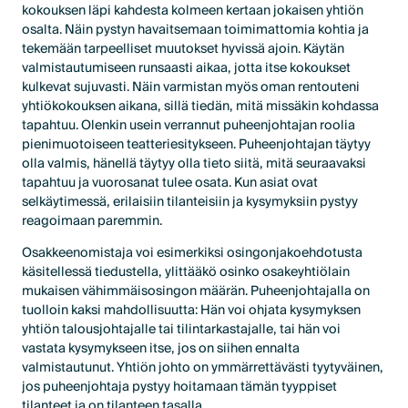
kokouksen läpi kahdesta kolmeen kertaan jokaisen yhtiön
osalta. Näin pystyn havaitsemaan toimimattomia kohtia ja
tekemään tarpeelliset muutokset hyvissä ajoin. Käytän
valmistautumiseen runsaasti aikaa, jotta itse kokoukset
kulkevat sujuvasti. Näin varmistan myös oman rentouteni
yhtiökokouksen aikana, sillä tiedän, mitä missäkin kohdassa
tapahtuu. Olenkin usein verrannut puheenjohtajan roolia
pienimuotoiseen teatteriesitykseen. Puheenjohtajan täytyy
olla valmis, hänellä täytyy olla tieto siitä, mitä seuraavaksi
tapahtuu ja vuorosanat tulee osata. Kun asiat ovat
selkäytimessä, erilaisiin tilanteisiin ja kysymyksiin pystyy
reagoimaan paremmin.
Osakkeenomistaja voi esimerkiksi osingonjakoehdotusta
käsitellessä tiedustella, ylittääkö osinko osakeyhtiölain
mukaisen vähimmäisosingon määrän. Puheenjohtajalla on
tuolloin kaksi mahdollisuutta: Hän voi ohjata kysymyksen
yhtiön talousjohtajalle tai tilintarkastajalle, tai hän voi
vastata kysymykseen itse, jos on siihen ennalta
valmistautunut. Yhtiön johto on ymmärrettävästi tyytyväinen,
jos puheenjohtaja pystyy hoitamaan tämän tyyppiset
tilanteet ja on tilanteen tasalla.