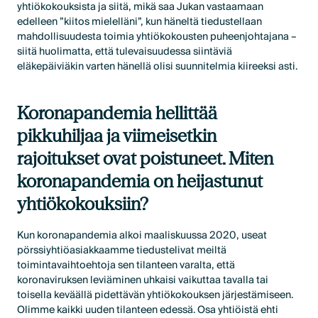
yhtiökokouksista ja siitä, mikä saa Jukan vastaamaan
edelleen ”kiitos mielelläni”, kun häneltä tiedustellaan
mahdollisuudesta toimia yhtiökokousten puheenjohtajana –
siitä huolimatta, että tulevaisuudessa siintäviä
eläkepäiviäkin varten hänellä olisi suunnitelmia kiireeksi asti.
Koronapandemia hellittää
pikkuhiljaa ja viimeisetkin
rajoitukset ovat poistuneet. Miten
koronapandemia on heijastunut
yhtiökokouksiin?
Kun koronapandemia alkoi maaliskuussa 2020, useat
pörssiyhtiöasiakkaamme tiedustelivat meiltä
toimintavaihtoehtoja sen tilanteen varalta, että
koronaviruksen leviäminen uhkaisi vaikuttaa tavalla tai
toisella keväällä pidettävän yhtiökokouksen järjestämiseen.
Olimme kaikki uuden tilanteen edessä. Osa yhtiöistä ehti