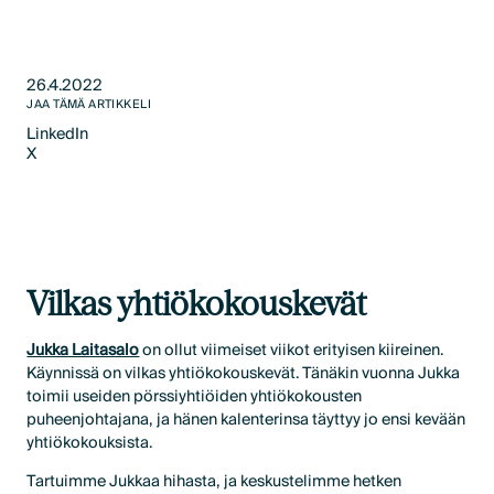
26.4.2022
JAA TÄMÄ ARTIKKELI
LinkedIn
X
LinkedIn
X
Vilkas yhtiökokouskevät
Jukka Laitasalo
on ollut viimeiset viikot erityisen kiireinen.
Käynnissä on vilkas yhtiökokouskevät. Tänäkin vuonna Jukka
toimii useiden pörssiyhtiöiden yhtiökokousten
puheenjohtajana, ja hänen kalenterinsa täyttyy jo ensi kevään
yhtiökokouksista.
Tartuimme Jukkaa hihasta, ja keskustelimme hetken