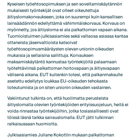
Kyseisen työehtosopimuksen ja sen soveltamiskäytännön
mukaisesti työntekijät ovat olleet oikeutettuja
äitiyslomakorvaukseen, joka on suurempi kuin kansallisen
lainsäädännön edellyttämä vähimmäiskorvaus. Korvaus on
myönnetty, jos äitiysloma ei ala palkattoman vapaan aikana.
Tuomioistuimen julkisasiamies sekä valtaosa asiassa kantaa
ottaneista jäsenvaltioista katsoivat
työehtosopimusmääräysten olevan unionin oikeuden
mukaisia ja sellaisina sallittuja. Korvauksen
maksamiskäytäntö kannustaa työntekijöitä palaamaan
työtehtäviinsä palkattoman hoitovapaan ja äitiysvapaan
välisenä aikana. EUT kuitenkin totesi, että palkanmaksulle
asetettu edellytys loukkaa EU-oikeuden tehokasta
toteutumista ja on siten unionin oikeuden vastainen.
Vakiintunut tulkinta on, että huolimatta perusteista
äitiyslomalla olevien työntekijöiden erityissuojeluun, heitä ei
voida rinnastaa työntekijöihin, jotka tosiasiallisesti ovat
töissä läsnä taikka sairauslomalla. EUT jätti tulkinnan
ratkaisussaan huomiotta.
Julkisasiamies Juliane Kokottin mukaan palkattoman