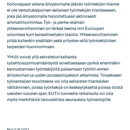
hoitovapaan aikana äitiyslomalle jäävän työntekijän tilanne
ei ole vertailukelpoinen sellaisen työntekijän tilanteeseen,
joka jää äitiyslomalle harjoitettuaan aktiivisesti
ammattitoimintaa. Työ- ja perhe-elämän
yhteensovittaminen on tärkeä teema niin Euroopan
unionissa kuin kansallisellakin tasolla. Yhteensovittaminen
pitää kuitenkin sisällään sekä yritysten että työntekijöiden
tarpeiden huomioimisen.
Yhtiöt voivat yllä selostetun kaltaista
työehtosopimusmääräystä soveltaessaan pyrkiä ensinnäkin
kannustamaan työntekijöitä palaamaan työhön ennen
äitiysloman ja uuden poissaolojakson alkamista. Toisekseen
työnantajien tavoitteena voi olla sellaisten tilanteiden
välttäminen, joissa työntekijä on keskeytyksettä poissa töistä
useiden vuosien ajan. EUT:n tuoreella ratkaisulla voi olla
myös merkittäviä taloudellisia seurauksia työnantajille.
MUUT BLOGIT