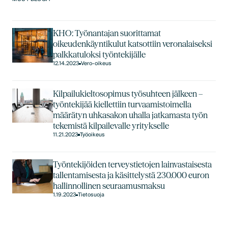
KHO: Työnantajan suorittamat
oikeudenkäyntikulut katsottiin veronalaiseksi
palkkatuloksi työntekijälle
12.14.2023
Vero-oikeus
Kilpailukieltosopimus työsuhteen jälkeen –
työntekijää kiellettiin turvaamistoimella
määrätyn uhkasakon uhalla jatkamasta työn
tekemistä kilpailevalle yritykselle
11.21.2023
Työoikeus
Työntekijöiden terveystietojen lainvastaisesta
tallentamisesta ja käsittelystä 230.000 euron
hallinnollinen seuraamusmaksu
1.19.2023
Tietosuoja