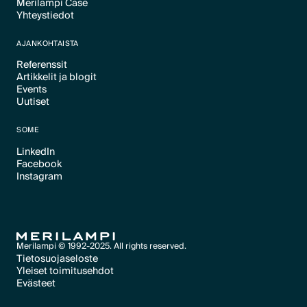
Merilampi Case
Text Link
Yhteystiedot
Text Link
Text Link
AJANKOHTAISTA
Referenssit
Artikkelit ja blogit
Text Link
Events
Text Link
Uutiset
Text Link
Text Link
SOME
LinkedIn
Facebook
Text Link
Instagram
Text Link
Text Link
Merilampi © 1992-2025. All rights reserved.
Tietosuojaseloste
Yleiset toimitusehdot
Text Link
Evästeet
Text Link
Evästeet