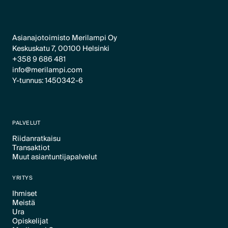
Asianajotoimisto Merilampi Oy
Keskuskatu 7, 00100 Helsinki
+358 9 686 481
info@merilampi.com
Y-tunnus: 1450342-6
PALVELUT
Riidanratkaisu
Transaktiot
Text Link
Muut asiantuntijapalvelut
Text Link
Text Link
YRITYS
Ihmiset
Meistä
Text Link
Ura
Text Link
Opiskelijat
Text Link