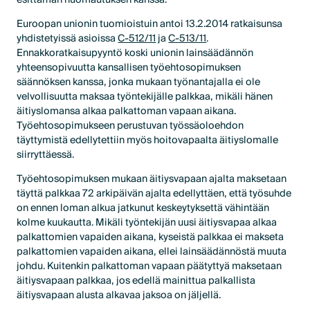
Euroopan unionin tuomioistuin antoi 13.2.2014 ratkaisunsa
yhdistetyissä asioissa
C-512/11
ja
C-513/11
.
Ennakkoratkaisupyyntö koski unionin lainsäädännön
yhteensopivuutta kansallisen työehtosopimuksen
säännöksen kanssa, jonka mukaan työnantajalla ei ole
velvollisuutta maksaa työntekijälle palkkaa, mikäli hänen
äitiyslomansa alkaa palkattoman vapaan aikana.
Työehtosopimukseen perustuvan työssäoloehdon
täyttymistä edellytettiin myös hoitovapaalta äitiyslomalle
siirryttäessä.
Työehtosopimuksen mukaan äitiysvapaan ajalta maksetaan
täyttä palkkaa 72 arkipäivän ajalta edellyttäen, että työsuhde
on ennen loman alkua jatkunut keskeytyksettä vähintään
kolme kuukautta. Mikäli työntekijän uusi äitiysvapaa alkaa
palkattomien vapaiden aikana, kyseistä palkkaa ei makseta
palkattomien vapaiden aikana, ellei lainsäädännöstä muuta
johdu. Kuitenkin palkattoman vapaan päätyttyä maksetaan
äitiysvapaan palkkaa, jos edellä mainittua palkallista
äitiysvapaan alusta alkavaa jaksoa on jäljellä.