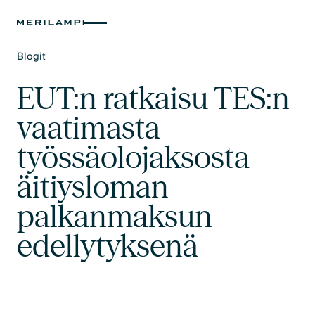
Blogit
Text Link
EUT:n ratkaisu TES:n
vaatimasta
työssäolojaksosta
äitiysloman
palkanmaksun
edellytyksenä