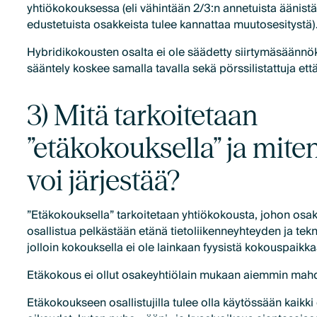
yhtiökokouksessa (eli vähintään 2/3:n annetuista äänist
edustetuista osakkeista tulee kannattaa muutosesitystä)
Hybridikokousten osalta ei ole säädetty siirtymäsäännöks
sääntely koskee samalla tavalla sekä pörssilistattuja ett
3) Mitä tarkoitetaan
”etäkokouksella” ja miten
voi järjestää?
”Etäkokouksella” tarkoitetaan yhtiökokousta, johon osa
osallistua pelkästään etänä tietoliikenneyhteyden ja tek
jolloin kokouksella ei ole lainkaan fyysistä kokouspaikka
Etäkokous ei ollut osakeyhtiölain mukaan aiemmin mahd
Etäkokoukseen osallistujilla tulee olla käytössään kaikk