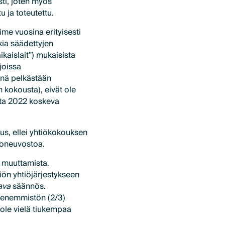
sti, joten myös
u ja toteutettu.
e vuosina erityisesti
akia säädettyjen
ikaislait”) mukaisista
joissa
änä pelkästään
 kokousta), eivät ole
otta 2022 koskeva
us, ellei yhtiökokouksen
ntoneuvostoa.
n muuttamista.
iön yhtiöjärjestykseen
ava
säännös.
äenemmistön (2/3)
 ole vielä tiukempaa