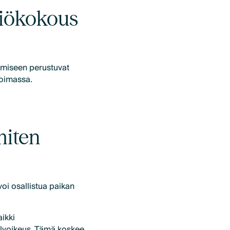
tiökokous
tumiseen perustuvat
koimassa.
miten
oi osallistua paikan
aikki
elyoikeus. Tämä koskee