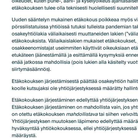
oikeudet, kuten puhe-, ääni- ja kyselyoikeus ajantasaise
etäkokouksen tulee olla teknisesti huolellisesti suunnitelt
Uuden sääntelyn mukainen etäkokous poikkeaa myös viim
pörssilistatuissa yhtiöissä tutuksi tulleista pandemian t
osakeyhtiölakia väliaikaisesti muuttaneiden lakien (”välia
etäkokouksista. Väliaikaislakien mukaiset etäkokoukset, 
osakkeenomistajat useimmiten käyttivät oikeuksiaan et
etukäteen (äänestämällä ja esittämällä kysymyksiä ennen
enää jatkossa mahdollisia (pois lukien alla käsitelty vu
siirtymäsäännös).
Etäkokouksen järjestämisestä päättää osakeyhtiön hallit
koolle kutsujaksi ole yhtiöjärjestyksessä määrätty halli
Etäkokouksen järjestäminen edellyttää yhtiöjärjestykse
Etäkokouksen järjestäminen on mahdollista vain, jos yht
on otettu etäkokouksen
mahdollistava
tai siihen
velvoitt
Yhtiöjärjestyksen muutoksen läpimeno edellyttää määr
hyväksyntää yhtiökokouksessa, ellei yhtiöjärjestyksessä
määräystä.