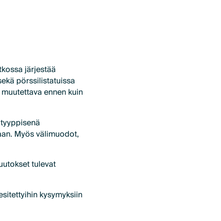
tkossa järjestää
sekä pörssilistatuissa
in muutettava ennen kuin
 tyyppisenä
an. Myös välimuodot,
uutokset tulevat
esitettyihin kysymyksiin