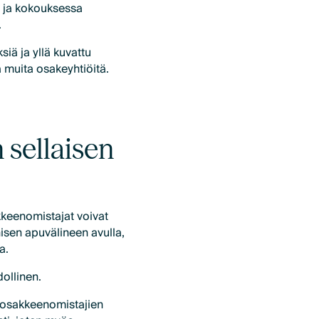
ä ja kokouksessa
.
iä ja yllä kuvattu
ä muita osakeyhtiöitä.
 sellaisen
kkeenomistajat voivat
nisen apuvälineen avulla,
a.
ollinen.
i osakkeenomistajien