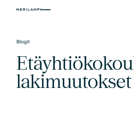
Blogit
Text Link
Etäyhtiökokouk
lakimuutokset