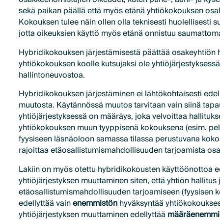
sekä paikan päällä että myös etänä yhtiökokouksen osalli
Kokouksen tulee näin ollen olla teknisesti huolellisesti su
jotta oikeuksien käyttö myös etänä onnistuu saumattoma
Hybridikokouksen järjestämisestä päättää osakeyhtiön hal
yhtiökokouksen koolle kutsujaksi ole yhtiöjärjestyksess
hallintoneuvostoa.
Hybridikokouksen järjestäminen ei lähtökohtaisesti edell
muutosta. Käytännössä muutos tarvitaan vain siinä tapa
yhtiöjärjestyksessä on määräys, joka velvoittaa hallituk
yhtiökokouksen muun tyyppisenä kokouksena (esim. pel
fyysiseen läsnäoloon samassa tilassa perustuvana koko
rajoittaa etäosallistumismahdollisuuden tarjoamista osa
Lakiin on myös otettu hybridikokousten käyttöönottoa 
yhtiöjärjestyksen muuttaminen siten, että yhtiön hallitus
etäosallistumismahdollisuuden tarjoamiseen (fyysisen k
edellyttää vain
enemmistön
hyväksyntää yhtiökokoukses
yhtiöjärjestyksen muuttaminen edellyttää
määräenemmi