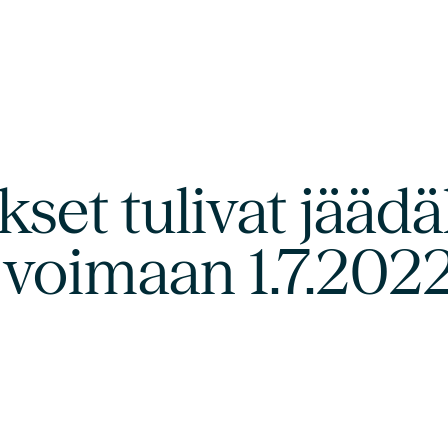
set tulivat jääd
 voimaan 1.7.202