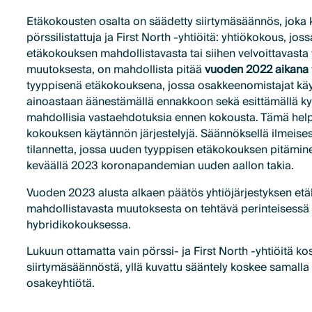
Etäkokousten osalta on säädetty siirtymäsäännös, joka 
pörssilistattuja ja First North -yhtiöitä: yhtiökokous, jo
etäkokouksen mahdollistavasta tai siihen velvoittavasta 
muutoksesta, on mahdollista pitää
vuoden 2022 aikana
tyyppisenä etäkokouksena, jossa osakkeenomistajat käy
ainoastaan äänestämällä
ennakkoon sekä esittämällä k
mahdollisia vastaehdotuksia ennen kokousta. Tämä helpo
kokouksen käytännön järjestelyjä. Säännöksellä ilmeis
tilannetta, jossa uuden tyyppisen etäkokouksen pitäminen
keväällä 2023 koronapandemian uuden aallon takia.
Vuoden 2023 alusta alkaen päätös yhtiöjärjestyksen et
mahdollistavasta muutoksesta on tehtävä perinteisessä
hybridikokouksessa.
Lukuun ottamatta vain pörssi- ja First North -yhtiöitä k
siirtymäsäännöstä, yllä kuvattu sääntely koskee samalla 
osakeyhtiötä.