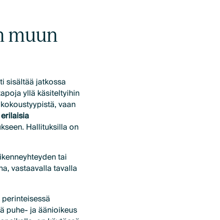
in muun
i sisältää jatkossa
apoja yllä käsiteltyihin
ä kokoustyypistä, vaan
 erilaisia
kseen. Hallituksilla on
iikenneyhteyden tai
a, vastaavalla tavalla
ä perinteisessä
ä puhe- ja äänioikeus