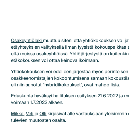
Osakeyhtiölaki
muuttuu siten, että yhtiökokouksen voi ja
etäyhteyksien välityksellä ilman fyysistä kokouspaikkaa 
että muissa osakeyhtiöissä. Yhtiöjärjestystä on kuitenk
etäkokouksen voi ottaa keinovalikoimaan.
Yhtiökokouksen voi edelleen järjestää myös perinteisen
osakkeenomistajien kokoontumisena samaan kokoustila
eli niin sanotut ”hybridikokoukset”, ovat mahdollisia.
Eduskunta hyväksyi hallituksen esityksen 21.6.2022 ja m
voimaan 1.7.2022 alkaen.
Mikko
,
Veli
ja
Olli
kirjasivat alle vastauksiaan yleisimmin 
tulevien muutosten osalta.