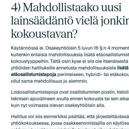
4) Mahdollistaako uusi
lainsäädäntö vielä jonk
kokoustavan?
Käytännössä ei. Osakeyhtiölain 5 luvun 16 §:n 4 momentt
kuitenkin erilaisia mahdollisuuksia lisätä etäosallistumist
kokoustyyppeihin. Tältä osin kyse ei siis ole itsenäisest
yhtiöiden hallituksille annetusta mahdollisuuksista
lisätä
etäosallistumistapoja
perinteiseen, hybridi- tai etäkokou
ollut sama mahdollisuus jo aiemmin.
Lisäosallistumistapoja ovat osallistuminen postin, tietol
teknisen apuvälineen avulla ennen kokousta tai sen aikan
kuin nyt voimassa olevan osakeyhtiölain alla.
Hallitus voi siis esimerkiksi päättää, että järjestettäväss
yhtiökokouksessa, jossa osakkeenomistajilla on käytöss