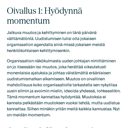
Oivallus 1: Hyödynnä
momentum
Jatkuva muutos ja kehittyminen on tänä päivänä
välttämätöntä. Uudistumisen tulisi olla jokaisen
organisaation agendalla siinä missä jokaisen meistä
henkilökohtaisen kehittymisenkin.
Organisaation näkökulmasta uuden johtajan nimittäminen
on jo itsessään iso muutos, joka herättää oikeutetusti
monenlaisia ajatuksia ja johtaa väistämättä eräänlaisen
uudistumismatkan alkamiseen. Muutos on oivallinen
mahdollisuus koko organisaatiolle tarkastella sen nykytilaa
uusin silmin ja avoimin mielin, ideoida yhdessä, rohkeastikin.
Tämä momentum kannattaa hyödyntää. Muutoksia ei
kannata pelkästään muutoksen vuoksi tehdä, mutta uudistua
kannattaa. Siihen minäkin yritän meitä kaikkia kannustaa. Nyt
on meidän momentum.