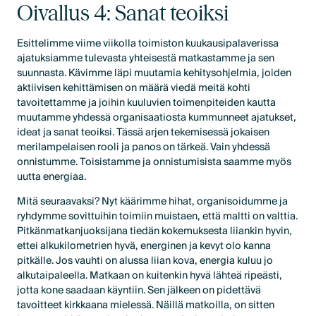
Oivallus 4: Sanat teoiksi
Esittelimme viime viikolla toimiston kuukausipalaverissa
ajatuksiamme tulevasta yhteisestä matkastamme ja sen
suunnasta. Kävimme läpi muutamia kehitysohjelmia, joiden
aktiivisen kehittämisen on määrä viedä meitä kohti
tavoitettamme ja joihin kuuluvien toimenpiteiden kautta
muutamme yhdessä organisaatiosta kummunneet ajatukset,
ideat ja sanat teoiksi. Tässä arjen tekemisessä jokaisen
merilampelaisen rooli ja panos on tärkeä. Vain yhdessä
onnistumme. Toisistamme ja onnistumisista saamme myös
uutta energiaa.
Mitä seuraavaksi? Nyt käärimme hihat, organisoidumme ja
ryhdymme sovittuihin toimiin muistaen, että maltti on valttia.
Pitkänmatkanjuoksijana tiedän kokemuksesta liiankin hyvin,
ettei alkukilometrien hyvä, energinen ja kevyt olo kanna
pitkälle. Jos vauhti on alussa liian kova, energia kuluu jo
alkutaipaleella. Matkaan on kuitenkin hyvä lähteä ripeästi,
jotta kone saadaan käyntiin. Sen jälkeen on pidettävä
tavoitteet kirkkaana mielessä. Näillä matkoilla, on sitten