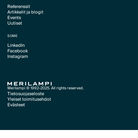
Referenssit
Artikkelit ja blogit
Text Link
Events
Text Link
Uutiset
Text Link
Text Link
SOME
LinkedIn
Facebook
Text Link
Instagram
Text Link
Text Link
Merilampi © 1992-2025. All rights reserved.
Tietosuojaseloste
Yleiset toimitusehdot
Text Link
Evästeet
Text Link
Evästeet