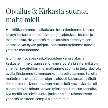
Oivallus 3: Kirkasta suunta,
malta mieli
Henkilökuntamme ja ulkoisten sidosryhmiemme kanssa
käydyt keskustelut herättivät paljon ajatuksia, ideoita ja
inspiraatiota. Ne yhdessä muun asioihin perehtymisen
kanssa loivat hyvän pohjan, jolle suunnittelemme tulevaa
yhteistä matkaamme.
Istuimme myös osakaskollegoideni kanssa alas ja
keskustelimme organisaatiomme arvoista ja siitä, mikä on
yhteinen tavoitetilamme, matkamme suunta ja tiekartta, joka
avulla lähdemme kulkemaan kohti tavoitettamme. Se, että
maltoimme ottaa tämän ajan ja aidosti keskustella näistä
liiketoiminnan kannalta aivan keskeisistä kysymyksistä, oli
elinehto myös minun tulevan työni onnistumisen kannalta.
Nyt meillä on selväsuunta, jonka pohjalle rakennamme
yhdessä konkreettisempia suunnitelmia.