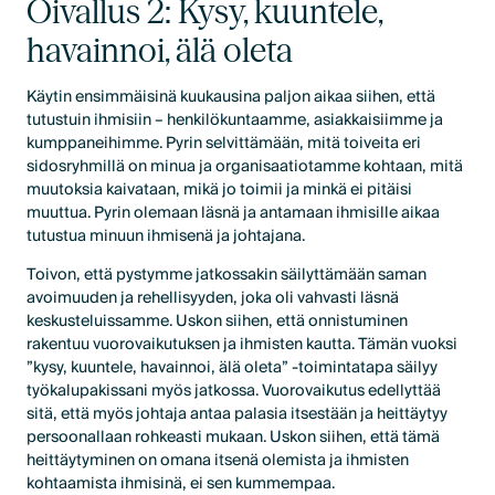
Oivallus 2: Kysy, kuuntele,
havainnoi, älä oleta
Käytin ensimmäisinä kuukausina paljon aikaa siihen, että
tutustuin ihmisiin – henkilökuntaamme, asiakkaisiimme ja
kumppaneihimme. Pyrin selvittämään, mitä toiveita eri
sidosryhmillä on minua ja organisaatiotamme kohtaan, mitä
muutoksia kaivataan, mikä jo toimii ja minkä ei pitäisi
muuttua. Pyrin olemaan läsnä ja antamaan ihmisille aikaa
tutustua minuun ihmisenä ja johtajana.
Toivon, että pystymme jatkossakin säilyttämään saman
avoimuuden ja rehellisyyden, joka oli vahvasti läsnä
keskusteluissamme. Uskon siihen, että onnistuminen
rakentuu vuorovaikutuksen ja ihmisten kautta. Tämän vuoksi
”kysy, kuuntele, havainnoi, älä oleta” -toimintatapa säilyy
työkalupakissani myös jatkossa. Vuorovaikutus edellyttää
sitä, että myös johtaja antaa palasia itsestään ja heittäytyy
persoonallaan rohkeasti mukaan. Uskon siihen, että tämä
heittäytyminen on omana itsenä olemista ja ihmisten
kohtaamista ihmisinä, ei sen kummempaa.