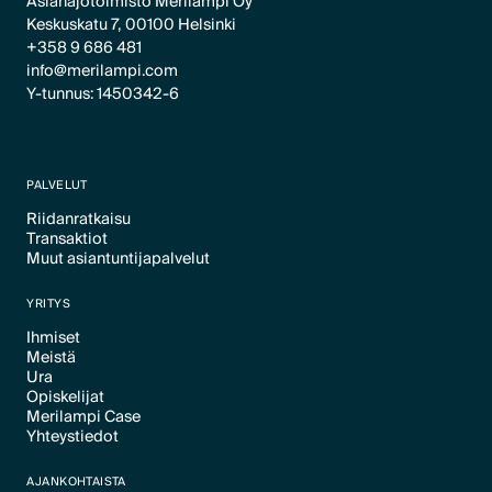
Asianajotoimisto Merilampi Oy
Keskuskatu 7, 00100 Helsinki
+358 9 686 481
info@merilampi.com
Y-tunnus: 1450342-6
PALVELUT
Riidanratkaisu
Transaktiot
Text Link
Muut asiantuntijapalvelut
Text Link
Text Link
YRITYS
Ihmiset
Meistä
Text Link
Ura
Text Link
Opiskelijat
Text Link
Merilampi Case
Text Link
Yhteystiedot
Text Link
Text Link
AJANKOHTAISTA