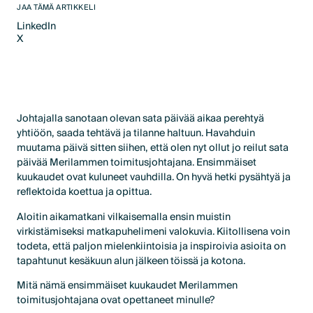
JAA TÄMÄ ARTIKKELI
LinkedIn
X
LinkedIn
X
Johtajalla sanotaan olevan sata päivää aikaa perehtyä
yhtiöön, saada tehtävä ja tilanne haltuun. Havahduin
muutama päivä sitten siihen, että olen nyt ollut jo reilut sata
päivää Merilammen toimitusjohtajana. Ensimmäiset
kuukaudet ovat kuluneet vauhdilla. On hyvä hetki pysähtyä ja
reflektoida koettua ja opittua.
Aloitin aikamatkani vilkaisemalla ensin muistin
virkistämiseksi matkapuhelimeni valokuvia. Kiitollisena voin
todeta, että paljon mielenkiintoisia ja inspiroivia asioita on
tapahtunut kesäkuun alun jälkeen töissä ja kotona.
Mitä nämä ensimmäiset kuukaudet Merilammen
toimitusjohtajana ovat opettaneet minulle?