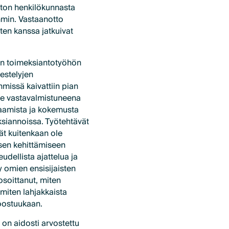
iston henkilökunnasta
mmin. Vastaanotto
ten kanssa jatkuivat
aan toimeksiantotyöhön
jestelyjen
missä kaivattiin pian
lle vastavalmistuneena
osaamista ja kokemusta
siannoissa. Työtehtävät
vät kuitenkaan ole
sen kehittämiseen
dellista ajattelua ja
y omien ensisijaisten
osoittanut, miten
miten lahjakkaista
oostuukaan.
on aidosti arvostettu