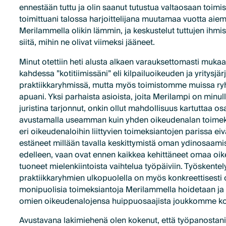
ennestään tuttu ja olin saanut tutustua valtaosaan toim
toimittuani talossa harjoittelijana muutamaa vuotta aie
Merilammella olikin lämmin, ja keskustelut tuttujen ihmis
siitä, mihin ne olivat viimeksi jääneet.
Minut otettiin heti alusta alkaen varauksettomasti muk
kahdessa ”kotitiimissäni” eli kilpailuoikeuden ja yritysjär
praktiikkaryhmissä, mutta myös toimistomme muissa ryh
apuani. Yksi parhaista asioista, joita Merilampi on minu
juristina tarjonnut, onkin ollut mahdollisuus kartuttaa 
avustamalla useamman kuin yhden oikeudenalan toimek
eri oikeudenaloihin liittyvien toimeksiantojen parissa ei
estäneet millään tavalla keskittymistä oman ydinosaami
edelleen, vaan ovat ennen kaikkea kehittäneet omaa oikeu
tuoneet mielenkiintoista vaihtelua työpäiviin. Työskentel
praktiikkaryhmien ulkopuolella on myös konkreettisesti 
monipuolisia toimeksiantoja Merilammella hoidetaan ja 
omien oikeudenalojensa huippuosaajista joukkomme k
Avustavana lakimiehenä olen kokenut, että työpanostani 