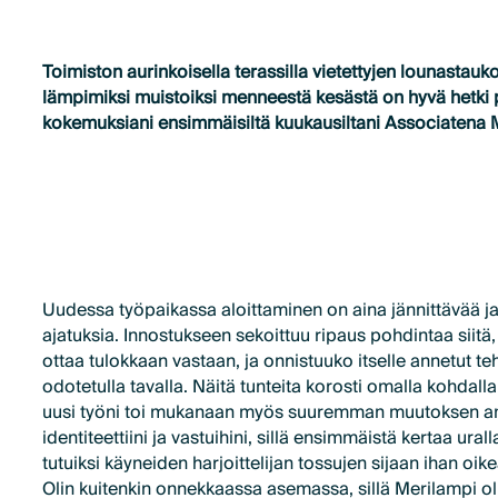
Toimiston aurinkoisella terassilla vietettyjen lounastauk
lämpimiksi muistoiksi menneestä kesästä on hyvä hetki 
kokemuksiani ensimmäisiltä kuukausiltani Associatena 
Uudessa työpaikassa aloittaminen on aina jännittävää j
ajatuksia. Innostukseen sekoittuu ripaus pohdintaa siitä,
ottaa tulokkaan vastaan, ja onnistuuko itselle annetut t
odotetulla tavalla. Näitä tunteita korosti omalla kohdalla
uusi työni toi mukanaan myös suuremman muutoksen a
identiteettiini ja vastuihini, sillä ensimmäistä kertaa ur
tutuiksi käyneiden harjoittelijan tossujen sijaan ihan oike
Olin kuitenkin onnekkaassa asemassa, sillä Merilampi ol