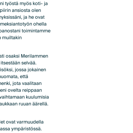
ni työstä myös koti- ja
piirin ansiosta olen
yksissäni, ja he ovat
oimeksiantotyön ohella
a panostani toimintamme
n muiltakin
vasti osaksi Merilammen
 itsestään selvää.
isöksi, jossa jokainen
huomata, että
nki, jota vaalitaan
eni ovelta reippaan
n vaihtamaan kuulumisia
ukkaan ruuan äärellä.
udet ovat varmuudella
vassa ympäristössä.