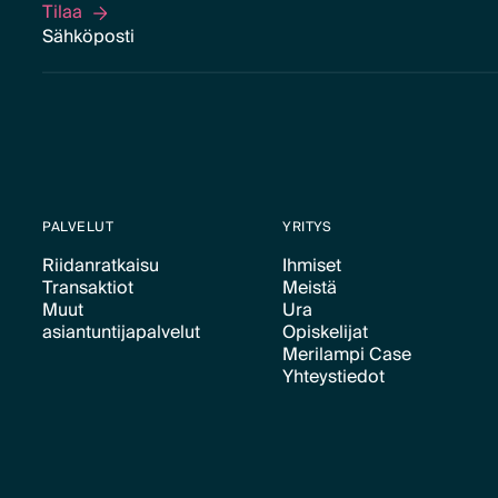
Tilaa
Tilaa
PALVELUT
YRITYS
Riidanratkaisu
Ihmiset
Transaktiot
Meistä
Text Link
Text Link
Muut
Ura
Text Link
Text Link
asiantuntijapalvelut
Opiskelijat
Text Link
Merilampi Case
Text Link
Text Link
Yhteystiedot
Text Link
Text Link