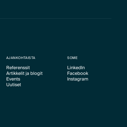
AJANKOHTAISTA
SOME
Referenssit
LinkedIn
Artikkelit ja blogit
Facebook
Text Link
Text Link
Events
Instagram
Text Link
Text Link
Uutiset
Text Link
Text Link
Text Link