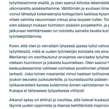
työyhteisömme sisällä, ja olen saanut kiitosta tekemästä
ulkomaisilta asiakkailtamme. Välittömän ja avuliaan ilma
voinut lähestyä kokeneempia kollegoitani kaikissa kysym
olleet valmiita neuvomaan minua aina tarpeen tullen. T
olen päässyt mukaan toimiston sisäisiin projekteihin, j
jatkuvaan kehittämiseen on odotettu samalla tavalla kui
työntekijöiltämme.
Koen, että olen jo verrattain lyhyessä ajassa tullut vah
työyhteisöä, mikä ei uuden työntekijän kohdalla ole aina
Merilampi on osoittautunut arvojensa veroiseksi työyhte
otetaan huomioon ja jokaista kuunnellaan. Olen saanut 
keskuudessamme vallitsee voimakas positiivinen yhteishe
tarkasti. Joka toinen maanantai minut haetaan työhuone
joukon seuraksi juoksulenkille, ja lounastauoilla pääse
työkavereideni kanssa kokkimme Annen valmistaman ma
Kukapa ei tällaisessa työpaikassa viihtyisi!
Alkanut syksy on ehtinyt jo osoittaa, että tulevat kuuka
täynnä uuden oppimista ja itsensä kehittämistä inspiroi