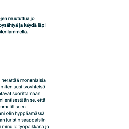
ojen muututtua jo
pysähtyä ja käydä läpi
Merilammella.
a herättää monenlaisia
 miten uusi työyhteisö
ehtävät suorittamaan
ni entisestään se, että
mmatilliseen
allani olin hyppäämässä
an juristin saappaisiin.
i minulle työpaikkana jo