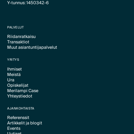
Y-tunnus: 1450342-6
PALVELUT
Riidanratkaisu
Transaktiot
Text Link
Muut asiantuntijapalvelut
Text Link
Text Link
YRITYS
Ihmiset
Meistä
Text Link
Ura
Text Link
Opiskelijat
Text Link
Merilampi Case
Text Link
Yhteystiedot
Text Link
Text Link
AJANKOHTAISTA
Referenssit
Artikkelit ja blogit
Text Link
Events
Text Link
Uutiset