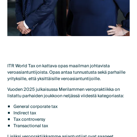
ITR World Tax on kattava opas maailman johtavista
veroasiantuntijoista. Opas antaa tunnustusta sekä parhaille
yrityksille, että yksittäisille veroasiantuntijoille.
Vuoden 2025 julkaisussa Merilammen veropraktiikka on
listattu parhaiden joukkoon neljässä viidestä kategoriasta:
General corporate tax
Indirect tax
Tax controversy
Transactional tax
Lisäksi veropraktiikkamme asiantuntijat ovat saaneet