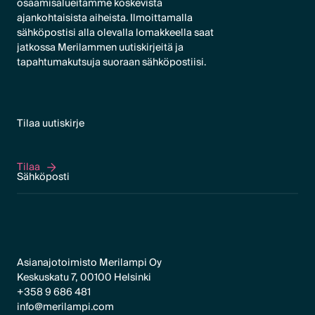
osaamisalueitamme koskevista
ajankohtaisista aiheista. Ilmoittamalla
sähköpostisi alla olevalla lomakkeella saat
jatkossa Merilammen uutiskirjeitä ja
tapahtumakutsuja suoraan sähköpostiisi.
Tilaa uutiskirje
Tilaa
Tilaa
Asianajotoimisto Merilampi Oy
Keskuskatu 7, 00100 Helsinki
+358 9 686 481
info@merilampi.com