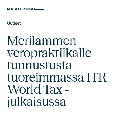
Uutiset
Text Link
Merilammen
veropraktiikalle
tunnustusta
tuoreimmassa ITR
World Tax -
julkaisussa