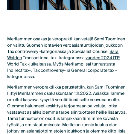
Merilammen osakas ja veropraktiikan vetäjä
Sami Tuominen
on valittu
Suomen johtavien veroasiantuntijoiden joukkoon
Tax controversy -kategoriassa ja Specialist Counsel
Sara
Walden
Transactional tax -kategoriassa
vuoden 2024 ITR
World Tax -julkaisussa
. Myös
Merilampi
sai tunnustusta
Indirect tax-, Tax controversy- ja General corporate tax -
kategorioissa.
Merilammen veropraktiikka perustettiin, kun Sami Tuominen
liittyi Merilammen osakaskuntaan 1.11.2022. Asiakkaillamme
on ollut kasvava kysyntä veroliitännäiselle neuvonannolle.
Olemme halunneet keskittyä tarjoamaan palveluja, jotka
vastaavat asiakkaidemme tarpeisiin tuottaen heille lisäarvoa.
Tämä tunnustus on osoitus lahjakkaan tiimimme kovasta
työstä ja omistautumisesta. Meille on kunnia kuulua alan
johtavien asianajotoimistojen joukkoon ja olemme kiitollisia