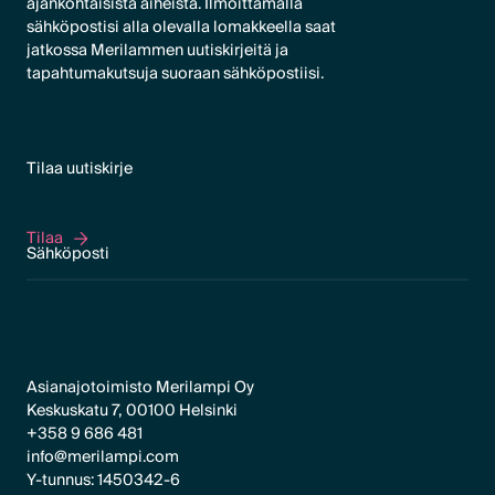
ajankohtaisista aiheista. Ilmoittamalla
sähköpostisi alla olevalla lomakkeella saat
jatkossa Merilammen uutiskirjeitä ja
tapahtumakutsuja suoraan sähköpostiisi.
Tilaa uutiskirje
Tilaa
Tilaa
Asianajotoimisto Merilampi Oy
Keskuskatu 7, 00100 Helsinki
+358 9 686 481
info@merilampi.com
Y-tunnus: 1450342-6