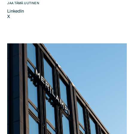
JAA TÄMÄ UUTINEN
LinkedIn
X
LinkedIn
X