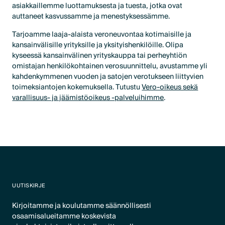
asiakkaillemme luottamuksesta ja tuesta, jotka ovat
auttaneet kasvussamme ja menestyksessämme.
Tarjoamme laaja-alaista veroneuvontaa kotimaisille ja
kansainvälisille yrityksille ja yksityishenkilöille. Olipa
kyseessä kansainvälinen yrityskauppa tai perheyhtiön
omistajan henkilökohtainen verosuunnittelu, avustamme yli
kahdenkymmenen vuoden ja satojen verotukseen liittyvien
toimeksiantojen kokemuksella. Tutustu
Vero-oikeus sekä
varallisuus- ja jäämistöoikeus -palveluihimme
.
UUTISKIRJE
Kirjoitamme ja koulutamme säännöllisesti
osaamisalueitamme koskevista