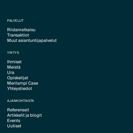
PALVELUT
Riidanratkaisu
Transaktiot
Text Link
Muut asiantuntijapalvelut
Text Link
Text Link
YRITYS
Ihmiset
Meistä
Text Link
Ura
Text Link
Opiskelijat
Text Link
Merilampi Case
Text Link
Yhteystiedot
Text Link
Text Link
AJANKOHTAISTA
Referenssit
Artikkelit ja blogit
Text Link
Events
Text Link
Uutiset
Text Link
Text Link