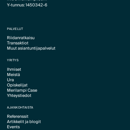
Y-tunnus: 1450342-6
PALVELUT
Riidanratkaisu
Transaktiot
Text Link
Muut asiantuntijapalvelut
Text Link
Text Link
YRITYS
Ihmiset
Meistä
Text Link
Ura
Text Link
Opiskelijat
Text Link
Merilampi Case
Text Link
Yhteystiedot
Text Link
Text Link
AJANKOHTAISTA
Referenssit
Artikkelit ja blogit
Text Link
Events
Text Link