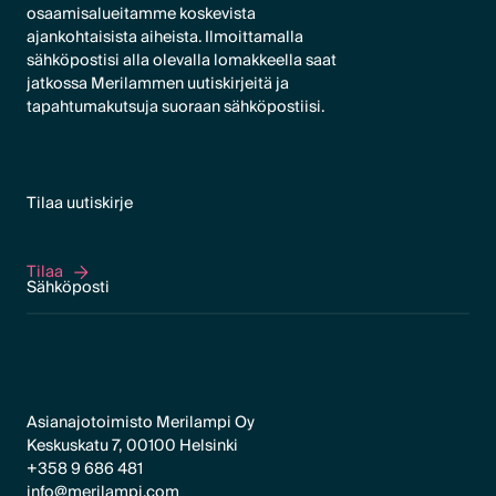
osaamisalueitamme koskevista
ajankohtaisista aiheista. Ilmoittamalla
sähköpostisi alla olevalla lomakkeella saat
jatkossa Merilammen uutiskirjeitä ja
tapahtumakutsuja suoraan sähköpostiisi.
Tilaa uutiskirje
Tilaa
Tilaa
Asianajotoimisto Merilampi Oy
Keskuskatu 7, 00100 Helsinki
+358 9 686 481
info@merilampi.com