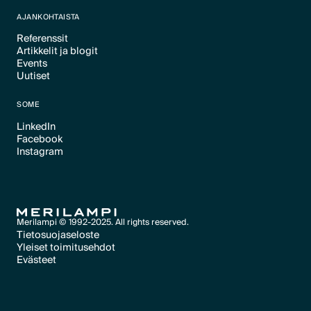
Text Link
AJANKOHTAISTA
Referenssit
Artikkelit ja blogit
Text Link
Events
Text Link
Uutiset
Text Link
Text Link
SOME
LinkedIn
Facebook
Text Link
Instagram
Text Link
Text Link
Merilampi © 1992-2025. All rights reserved.
Tietosuojaseloste
Yleiset toimitusehdot
Text Link
Evästeet
Text Link
Evästeet