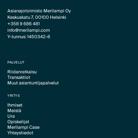
Asianajotoimisto Merilampi Oy
Keskuskatu 7, 00100 Helsinki
+358 9 686 481
info@merilampi.com
Y-tunnus: 1450342-6
PALVELUT
Riidanratkaisu
Transaktiot
Text Link
Muut asiantuntijapalvelut
Text Link
Text Link
YRITYS
Ihmiset
Meistä
Text Link
Ura
Text Link
Opiskelijat
Text Link
Merilampi Case
Text Link
Yhteystiedot
Text Link