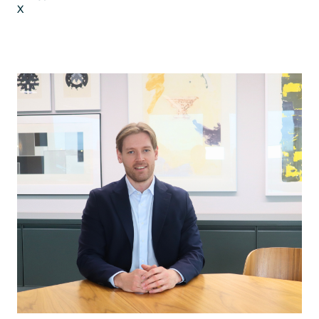
X
LinkedIn
X