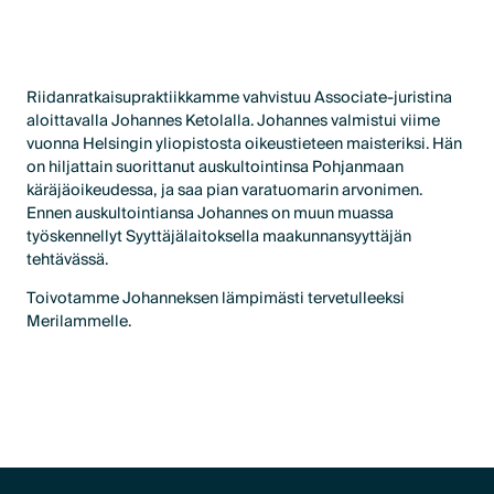
Riidanratkaisupraktiikkamme vahvistuu Associate-juristina
aloittavalla Johannes Ketolalla. Johannes valmistui viime
vuonna Helsingin yliopistosta oikeustieteen maisteriksi. Hän
on hiljattain suorittanut auskultointinsa Pohjanmaan
käräjäoikeudessa, ja saa pian varatuomarin arvonimen.
Ennen auskultointiansa Johannes on muun muassa
työskennellyt Syyttäjälaitoksella maakunnansyyttäjän
tehtävässä.
Toivotamme Johanneksen lämpimästi tervetulleeksi
Merilammelle.